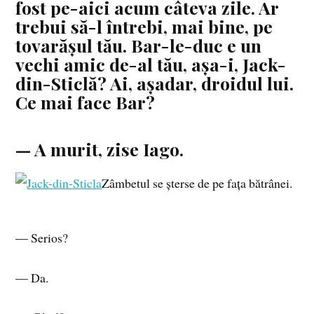
fost pe-aici acum câteva zile. Ar
trebui să-l întrebi, mai bine, pe
tovarășul tău. Bar-le-duc e un
vechi amic de-al tău, așa-i, Jack-
din-Sticlă? Ai, așadar, droidul lui.
Ce mai face Bar?
— A murit, zise Iago.
Zâmbetul se șterse de pe fața bătrânei.
— Serios?
— Da.