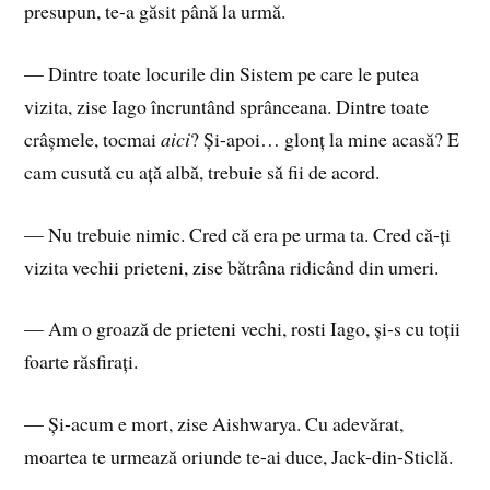
presupun, te-a găsit până la urmă.
— Dintre toate locurile din Sistem pe care le putea
vizita, zise Iago încruntând sprânceana. Dintre toate
crâșmele, tocmai
aici
? Și-apoi… glonț la mine acasă? E
cam cusută cu ață albă, trebuie să fii de acord.
— Nu trebuie nimic. Cred că era pe urma ta. Cred că-ți
vizita vechii prieteni, zise bătrâna ridicând din umeri.
— Am o groază de prieteni vechi, rosti Iago, și-s cu toții
foarte răsfirați.
— Și-acum e mort, zise Aishwarya. Cu adevărat,
moartea te urmează oriunde te-ai duce, Jack-din-Sticlă.