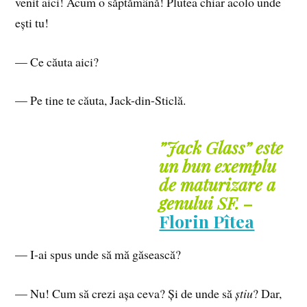
venit aici! Acum o săptămână! Plutea chiar acolo unde
ești tu!
— Ce căuta aici?
— Pe tine te căuta, Jack-din-Sticlă.
”Jack Glass” este
un bun exemplu
de maturizare a
genului SF.
–
Florin Pîtea
— I-ai spus unde să mă găsească?
— Nu! Cum să crezi așa ceva? Și de unde să
știu
? Dar,