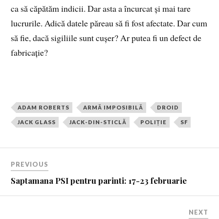
ca să căpătăm indicii. Dar asta a încurcat și mai tare
lucrurile. Adică datele păreau să fi fost afectate. Dar cum
să fie, dacă sigiliile sunt cușer? Ar putea fi un defect de
fabricație?
ADAM ROBERTS
ARMĂ IMPOSIBILĂ
DROID
JACK GLASS
JACK-DIN-STICLĂ
POLIȚIE
SF
PREVIOUS
Saptamana PSI pentru parinti: 17-23 februarie
NEXT