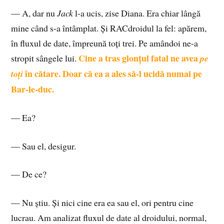
— A, dar nu
Jack
l-a ucis, zise Diana. Era chiar lângă
mine când s-a întâmplat. Și RACdroidul la fel: apărem,
în fluxul de date, împreună toți trei. Pe amândoi ne-a
Cine a tras glonțul fatal ne avea
stropit sângele lui.
pe
în cătare. Doar că ea a ales să-l ucidă numai pe
toți
Bar-le-duc.
— Ea?
— Sau el, desigur.
— De ce?
— Nu știu. Și nici cine era ea sau el, ori pentru cine
lucrau. Am analizat fluxul de date al droidului, normal,