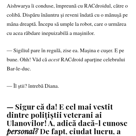
Aishwarya îi conduse, împreună cu RACdroidul, către o
colibă. Dispăru înăuntru și reveni îndată cu o mănușă pe
mâna dreaptă. Începu să umple la robot, care o urmărea
cu acea răbdare inepuizabilă a mașinilor.
— Sigiliul pare în regulă, zise ea. Mașina e cușer. E pe
bune. Ohh! Văd că
acest
RACdroid aparține celebrului
Bar-le-duc.
— Îl știi? întrebă Diana.
— Sigur că da! E cel mai vestit
dintre polițiștii veterani ai
Ulanovilor! A, adică dacă-l cunosc
personal?
De fapt, ciudat lucru, a