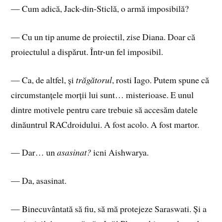
— Cum adică, Jack-din-Sticlă, o armă imposibilă?
— Cu un tip anume de proiectil, zise Diana. Doar că
proiectulul a dispărut. Într-un fel imposibil.
— Ca, de altfel, și
trăgătorul
, rosti Iago. Putem spune că
circumstanțele morții lui sunt… misterioase. E unul
dintre motivele pentru care trebuie să accesăm datele
dinăuntrul RACdroidului. A fost acolo. A fost martor.
— Dar… un
asasinat?
icni Aishwarya.
— Da, asasinat.
— Binecuvântată să fiu, să mă protejeze Saraswati. Și a