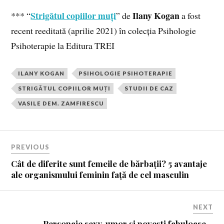
Strigătul copiilor muți
Ilany Kogan
*** “
” de
a fost
recent reeditată (aprilie 2021) în colecția Psihologie
Psihoterapie la Editura TREI
ILANY KOGAN
PSIHOLOGIE PSIHOTERAPIE
STRIGĂTUL COPIILOR MUȚI
STUDII DE CAZ
VASILE DEM. ZAMFIRESCU
PREVIOUS
Cât de diferite sunt femeile de bărbații? 5 avantaje
ale organismului feminin față de cel masculin
NEXT
Personaje sexy, umor și povești fabuloase –