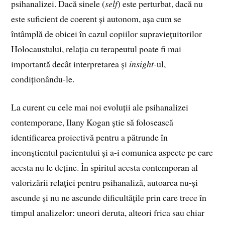
psihanalizei. Dacă sinele (
self
) este perturbat, dacă nu
este suficient de coerent și autonom, așa cum se
întâmplă de obicei în cazul copiilor supraviețuitorilor
Holocaustului, relația cu terapeutul poate fi mai
importantă decât interpretarea și
insight
-ul,
condiționându-le.
La curent cu cele mai noi evoluții ale psihanalizei
contemporane, Ilany Kogan știe să folosească
identificarea proiectivă pentru a pătrunde în
inconștientul pacientului și a-i comunica aspecte pe care
acesta nu le deține. În spiritul acesta contemporan al
valorizării relației pentru psihanaliză, autoarea nu-și
ascunde și nu ne ascunde dificultățile prin care trece în
timpul analizelor: uneori deruta, alteori frica sau chiar