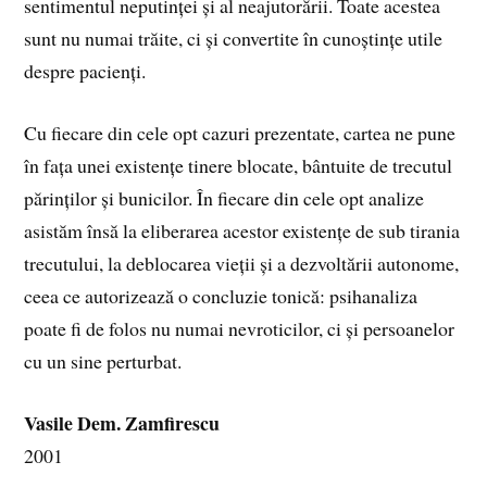
sentimentul neputinței și al neajutorării. Toate acestea
sunt nu numai trăite, ci și convertite în cunoștințe utile
despre pacienți.
Cu fiecare din cele opt cazuri prezentate, cartea ne pune
în fața unei existențe tinere blocate, bântuite de trecutul
părinților și bunicilor. În fiecare din cele opt analize
asistăm însă la eliberarea acestor existențe de sub tirania
trecutului, la deblocarea vieții și a dezvoltării autonome,
ceea ce autorizează o concluzie tonică: psihanaliza
poate fi de folos nu numai nevroticilor, ci și persoanelor
cu un sine perturbat.
Vasile Dem. Zamfirescu
2001