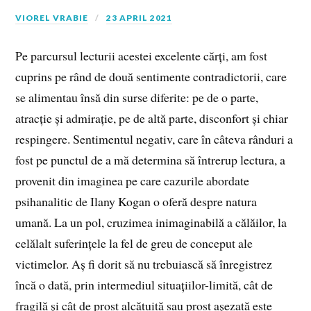
VIOREL VRABIE
23 APRIL 2021
Pe parcursul lecturii acestei excelente cărți, am fost
cuprins pe rând de două sentimente contradictorii, care
se alimentau însă din surse diferite: pe de o parte,
atracție și admirație, pe de altă parte, disconfort și chiar
respingere. Sentimentul negativ, care în câteva rânduri a
fost pe punctul de a mă determina să întrerup lectura, a
provenit din imaginea pe care cazurile abordate
psihanalitic de Ilany Kogan o oferă despre natura
umană. La un pol, cruzimea inimaginabilă a călăilor, la
celălalt suferințele la fel de greu de conceput ale
victimelor. Aș fi dorit să nu trebuiască să înregistrez
încă o dată, prin intermediul situațiilor-limită, cât de
fragilă și cât de prost alcătuită sau prost așezată este