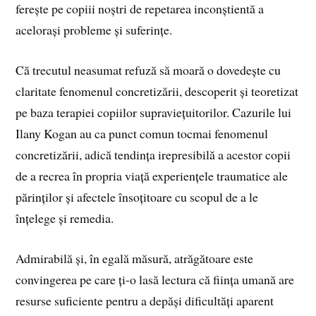
ferește pe copiii noștri de repetarea inconștientă a
acelorași probleme și suferințe.
Că trecutul neasumat refuză să moară o dovedește cu
claritate fenomenul concretizării, descoperit și teoretizat
pe baza terapiei copiilor supraviețuitorilor. Cazurile lui
Ilany Kogan au ca punct comun tocmai fenomenul
concretizării, adică tendința irepresibilă a acestor copii
de a recrea în propria viață experiențele traumatice ale
părinților și afectele însoțitoare cu scopul de a le
înțelege și remedia.
Admirabilă și, în egală măsură, atrăgătoare este
convingerea pe care ți-o lasă lectura că ființa umană are
resurse suficiente pentru a depăși dificultăți aparent