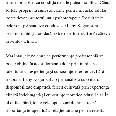
insurmontabile, cu condiția de a le putea mobiliza. Când
forțele proprii nu sunt suficiente pentru aceasta, salutar
poate deveni ajutorul unui psihoterapeut. Rezultatele
celor opt psihanalize conduse de Ilany Kogan sunt
reconfortante și, totodată, extrem de instructive în câteva
privințe «tehnice».
Mai întâi, ele ne arată că performanța profesională se
poate obține în acest domeniu doar prin îmbinarea
talentului cu experiența și cunoștințele teoretice. Fără
îndoială, Ilany Kogan este o psihanalistă cu o mare
disponibilitate empatică, fericit cultivată prin experiența
clinică îndelungată și cunoștințe teoretice aduse la zi. În
al doilea rând, toate cele opt cazuri demonstrează
importanța terapeutică a relației umane pentru reușita