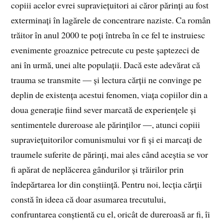
copiii acelor evrei supraviețuitori ai căror părinți au fost
exterminați în lagărele de concentrare naziste. Ca român
trăitor în anul 2000 te poți întreba în ce fel te instruiesc
evenimente groaznice petrecute cu peste șaptezeci de
ani în urmă, unei alte populații. Dacă este adevărat că
trauma se transmite — și lectura cărții ne convinge pe
deplin de existența acestui fenomen, viața copiilor din a
doua generație fiind sever marcată de experiențele și
sentimentele dureroase ale părinților —, atunci copiii
supraviețuitorilor comunismului vor fi și ei marcați de
traumele suferite de părinți, mai ales când aceștia se vor
fi apărat de neplăcerea gândurilor și trăirilor prin
îndepărtarea lor din conștiință. Pentru noi, lecția cărții
constă în ideea că doar asumarea trecutului,
confruntarea conștientă cu el, oricât de dureroasă ar fi, îi