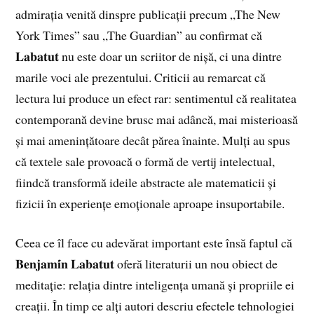
admirația venită dinspre publicații precum „The New
York Times” sau „The Guardian” au confirmat că
𝐋𝐚𝐛𝐚𝐭𝐮𝐭 nu este doar un scriitor de nișă, ci una dintre
marile voci ale prezentului. Criticii au remarcat că
lectura lui produce un efect rar: sentimentul că realitatea
contemporană devine brusc mai adâncă, mai misterioasă
și mai amenințătoare decât părea înainte. Mulți au spus
că textele sale provoacă o formă de vertij intelectual,
fiindcă transformă ideile abstracte ale matematicii și
fizicii în experiențe emoționale aproape insuportabile.
Ceea ce îl face cu adevărat important este însă faptul că
𝐁𝐞𝐧𝐣𝐚𝐦𝐢́𝐧 𝐋𝐚𝐛𝐚𝐭𝐮𝐭 oferă literaturii un nou obiect de
meditație: relația dintre inteligența umană și propriile ei
creații. În timp ce alți autori descriu efectele tehnologiei