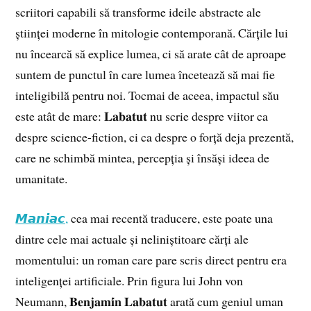
scriitori capabili să transforme ideile abstracte ale
științei moderne în mitologie contemporană. Cărțile lui
nu încearcă să explice lumea, ci să arate cât de aproape
suntem de punctul în care lumea încetează să mai fie
inteligibilă pentru noi. Tocmai de aceea, impactul său
este atât de mare: 𝐋𝐚𝐛𝐚𝐭𝐮𝐭 nu scrie despre viitor ca
despre science-fiction, ci ca despre o forță deja prezentă,
care ne schimbă mintea, percepția și însăși ideea de
umanitate.
𝙈𝙖𝙣𝙞𝙖𝙘,
cea mai recentă traducere, este poate una
dintre cele mai actuale și neliniștitoare cărți ale
momentului: un roman care pare scris direct pentru era
inteligenței artificiale. Prin figura lui John von
Neumann, 𝐁𝐞𝐧𝐣𝐚𝐦𝐢́𝐧 𝐋𝐚𝐛𝐚𝐭𝐮𝐭 arată cum geniul uman