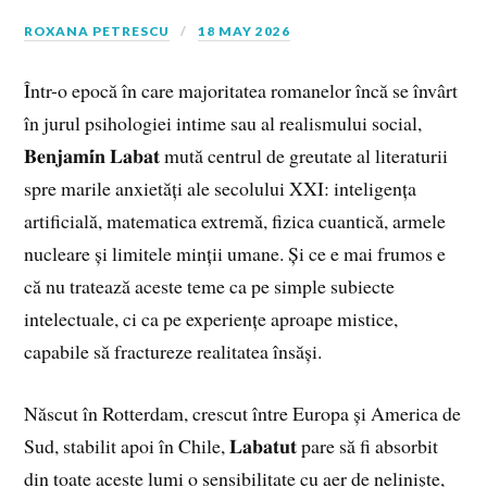
ROXANA PETRESCU
18 MAY 2026
Într-o epocă în care majoritatea romanelor încă se învârt
în jurul psihologiei intime sau al realismului social,
𝐁𝐞𝐧𝐣𝐚𝐦𝐢́𝐧 𝐋𝐚𝐛𝐚𝐭 mută centrul de greutate al literaturii
spre marile anxietăți ale secolului XXI: inteligența
artificială, matematica extremă, fizica cuantică, armele
nucleare și limitele minții umane. Și ce e mai frumos e
că nu tratează aceste teme ca pe simple subiecte
intelectuale, ci ca pe experiențe aproape mistice,
capabile să fractureze realitatea însăși.
Născut în Rotterdam, crescut între Europa și America de
Sud, stabilit apoi în Chile, 𝐋𝐚𝐛𝐚𝐭𝐮𝐭 pare să fi absorbit
din toate aceste lumi o sensibilitate cu aer de neliniște,