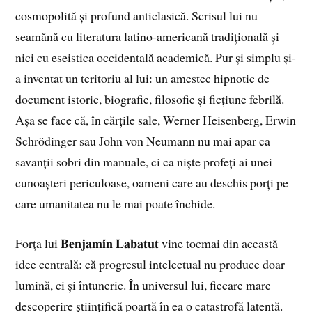
cosmopolită și profund anticlasică. Scrisul lui nu
seamănă cu literatura latino-americană tradițională și
nici cu eseistica occidentală academică. Pur și simplu și-
a inventat un teritoriu al lui: un amestec hipnotic de
document istoric, biografie, filosofie și ficțiune febrilă.
Așa se face că, în cărțile sale, Werner Heisenberg, Erwin
Schrödinger sau John von Neumann nu mai apar ca
savanții sobri din manuale, ci ca niște profeți ai unei
cunoașteri periculoase, oameni care au deschis porți pe
care umanitatea nu le mai poate închide.
Forța lui 𝐁𝐞𝐧𝐣𝐚𝐦𝐢́𝐧 𝐋𝐚𝐛𝐚𝐭𝐮𝐭 vine tocmai din această
idee centrală: că progresul intelectual nu produce doar
lumină, ci și întuneric. În universul lui, fiecare mare
descoperire științifică poartă în ea o catastrofă latentă.