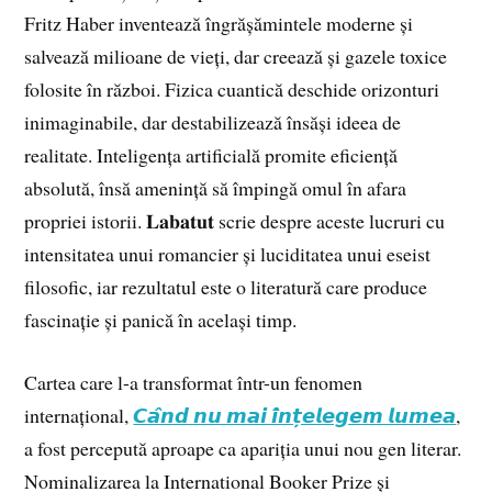
Fritz Haber inventează îngrășămintele moderne și
salvează milioane de vieți, dar creează și gazele toxice
folosite în război. Fizica cuantică deschide orizonturi
inimaginabile, dar destabilizează însăși ideea de
realitate. Inteligența artificială promite eficiență
absolută, însă amenință să împingă omul în afara
propriei istorii. 𝐋𝐚𝐛𝐚𝐭𝐮𝐭 scrie despre aceste lucruri cu
intensitatea unui romancier și luciditatea unui eseist
filosofic, iar rezultatul este o literatură care produce
fascinație și panică în același timp.
Cartea care l-a transformat într-un fenomen
internațional,
𝘾𝙖̂𝙣𝙙 𝙣𝙪 𝙢𝙖𝙞 𝙞̂𝙣𝙩̦𝙚𝙡𝙚𝙜𝙚𝙢 𝙡𝙪𝙢𝙚𝙖
,
a fost percepută aproape ca apariția unui nou gen literar.
Nominalizarea la International Booker Prize și