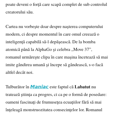
poate deveni o forță care scapă complet de sub controlul
creatorului său.
Cartea nu vorbește doar despre nașterea computerului
modern, ci despre momentul în care omul creează o
inteligență capabilă să-l depășească. De la bomba
atomică până la AlphaGo și celebra „Move 37”,
romanul urmărește clipa în care mașina încetează să mai
imite gândirea umană și începe să gândească, s-o facă
altfel decât noi.
Tulburător în
𝙈𝙖𝙣𝙞𝙖𝙘
este faptul că 𝐋𝐚𝐛𝐚𝐭𝐮𝐭 nu
tratează știința ca progres, ci ca pe o formă de posedare:
oameni fascinați de frumusețea ecuațiilor fără să mai
înțeleagă monstruozitatea consecințelor lor. Romanul