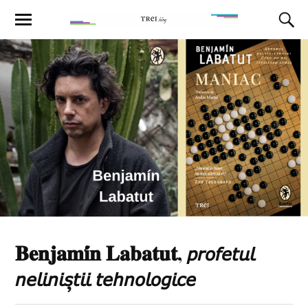
𝐁𝐞𝐧𝐣𝐚𝐦𝐢́𝐧 𝐋𝐚𝐛𝐚𝐭𝐮𝐭, 𝘱𝘳𝘰𝘧𝘦𝘵𝘶𝘭
𝘯𝘦𝘭𝘪𝘯𝘪𝘴̦𝘵𝘪𝘪 𝘵𝘦𝘩𝘯𝘰𝘭𝘰𝘨𝘪𝘤𝘦