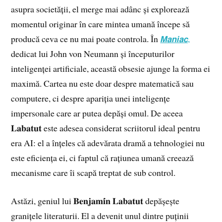
asupra societății, el merge mai adânc și explorează
momentul originar în care mintea umană începe să
producă ceva ce nu mai poate controla. În
𝙈𝙖𝙣𝙞𝙖𝙘,
dedicat lui John von Neumann și începuturilor
inteligenței artificiale, această obsesie ajunge la forma ei
maximă. Cartea nu este doar despre matematică sau
computere, ci despre apariția unei inteligențe
impersonale care ar putea depăși omul. De aceea
𝐋𝐚𝐛𝐚𝐭𝐮𝐭 este adesea considerat scriitorul ideal pentru
era AI: el a înțeles că adevărata dramă a tehnologiei nu
este eficiența ei, ci faptul că rațiunea umană creează
mecanisme care îi scapă treptat de sub control.
Astăzi, geniul lui 𝐁𝐞𝐧𝐣𝐚𝐦𝐢́𝐧 𝐋𝐚𝐛𝐚𝐭𝐮𝐭 depășește
granițele literaturii. El a devenit unul dintre puținii