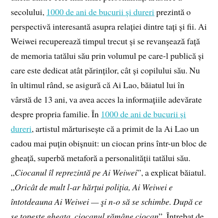
secolului,
1000 de ani de bucurii și dureri
prezintă o
perspectivă interesantă asupra relației dintre tați și fii. Ai
Weiwei recuperează timpul trecut și se revanșează față
de memoria tatălui său prin volumul pe care-l publică și
care este dedicat atât părinților, cât și copilului său. Nu
în ultimul rând, se asigură că Ai Lao, băiatul lui în
vârstă de 13 ani, va avea acces la informațiile adevărate
despre propria familie. În
1000 de ani de bucurii și
dureri
, artistul mărturisește că a primit de la Ai Lao un
cadou mai puțin obișnuit: un ciocan prins într-un bloc de
gheață, superbă metaforă a personalității tatălui său.
„
Ciocanul îl reprezintă pe Ai Weiwei
”, a explicat băiatul.
„
Oricât de mult l-ar hărţui poliţia, Ai Weiwei e
întotdeauna Ai Weiwei — şi n-o să se schimbe. După ce
se topeşte gheaţa, ciocanul rămâne ciocan
”. Întrebat de