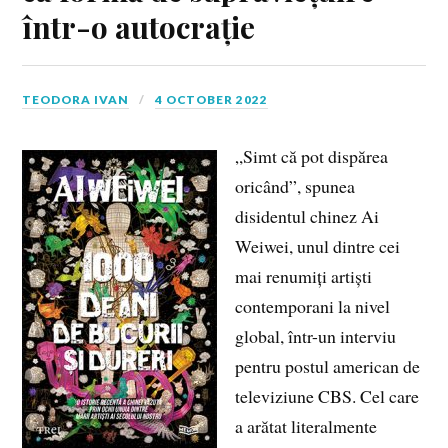
într-o autocrație
TEODORA IVAN
4 OCTOBER 2022
„Simt că pot dispărea
oricând”, spunea
disidentul chinez Ai
Weiwei, unul dintre cei
mai renumiți artiști
contemporani la nivel
global, într-un interviu
pentru postul american de
televiziune CBS. Cel care
a arătat literalmente