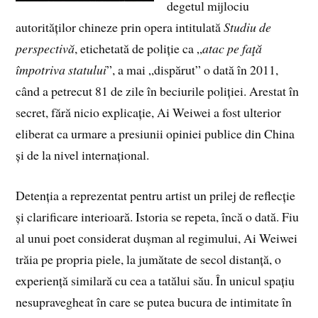
degetul mijlociu
autorităților chineze prin opera intitulată
Studiu de
perspectivă
, etichetată de poliție ca „
atac pe faţă
împotriva statului
”, a mai „dispărut” o dată în 2011,
când a petrecut 81 de zile în beciurile poliției. Arestat în
secret, fără nicio explicație, Ai Weiwei a fost ulterior
eliberat ca urmare a presiunii opiniei publice din China
și de la nivel internațional.
Detenția a reprezentat pentru artist un prilej de reflecție
și clarificare interioară. Istoria se repeta, încă o dată. Fiu
al unui poet considerat dușman al regimului, Ai Weiwei
trăia pe propria piele, la jumătate de secol distanță, o
experiență similară cu cea a tatălui său. În unicul spațiu
nesupravegheat în care se putea bucura de intimitate în