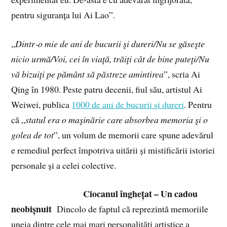
pentru siguranța lui Ai Lao”.
„
Dintr‑o mie de ani de bucurii şi dureri/Nu se găseşte
nicio urmă/Voi, cei în viaţă, trăiţi cât de bine puteţi/Nu
vă bizuiţi pe pământ să păstreze amintirea
”, scria Ai
Qing în 1980. Peste patru decenii, fiul său, artistul Ai
Weiwei, publica
1000 de ani de bucurii și dureri
. Pentru
că „
statul era o maşinărie care absorbea memoria şi o
golea de tot
”, un volum de memorii care spune adevărul
e remediul perfect împotriva uitării și mistificării istoriei
personale și a celei colective.
Ciocanul înghețat – Un cadou
neobișnuit
Dincolo de faptul că reprezintă memoriile
uneia dintre cele mai mari personalități artistice a