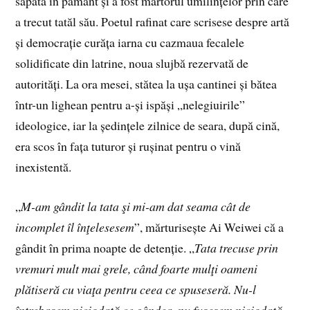
săpată în pământ și a fost martorul umilințelor prin care
a trecut tatăl său. Poetul rafinat care scrisese despre artă
și democrație curăța iarna cu cazmaua fecalele
solidificate din latrine, noua slujbă rezervată de
autorități. La ora mesei, stătea la ușa cantinei și bătea
într-un lighean pentru a-și ispăși „nelegiuirile”
ideologice, iar la ședințele zilnice de seara, după cină,
era scos în fața tuturor și rușinat pentru o vină
inexistentă.
„
M-am gândit la tata şi mi-am dat seama cât de
incomplet îl înţelesesem
”, mărturisește Ai Weiwei că a
gândit în prima noapte de detenție. „
Tata trecuse prin
vremuri mult mai grele, când foarte mulţi oameni
plătiseră cu viaţa pentru ceea ce spuseseră. Nu-l