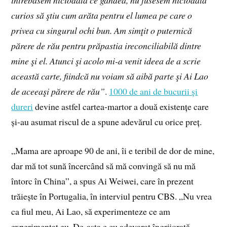
întrebasem niciodată ce gândea, nu fusesem niciodată
curios să ştiu cum arăta pentru el lumea pe care o
privea cu singurul ochi bun. Am simţit o puternică
părere de rău pentru prăpastia ireconciliabilă dintre
mine şi el. Atunci şi acolo mi-a venit ideea de a scrie
această carte, fiindcă nu voiam să aibă parte şi Ai Lao
de aceeaşi părere de rău”
.
1000 de ani de bucurii și
dureri
devine astfel cartea-martor a două existențe care
și-au asumat riscul de a spune adevărul cu orice preț.
„Mama are aproape 90 de ani, îi e teribil de dor de mine,
dar mă tot sună încercând să mă convingă să nu mă
întorc în China”, a spus Ai Weiwei, care în prezent
trăiește în Portugalia, în interviul pentru CBS. „Nu vrea
ca fiul meu, Ai Lao, să experimenteze ce am
experimentat eu. De-asta e cu adevarat îngrijorată,