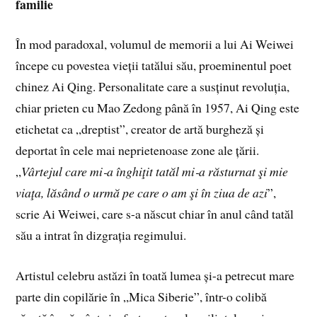
familie
În mod paradoxal, volumul de memorii a lui Ai Weiwei
începe cu povestea vieții tatălui său, proeminentul poet
chinez Ai Qing. Personalitate care a susținut revoluția,
chiar prieten cu Mao Zedong până în 1957, Ai Qing este
etichetat ca „dreptist”, creator de artă burgheză și
deportat în cele mai neprietenoase zone ale țării.
„
Vârtejul care mi
‑
a înghiţit tatăl mi
‑
a răsturnat şi mie
viaţa, lăsând o urmă pe care o am şi în ziua de azi
”,
scrie Ai Weiwei, care s-a născut chiar în anul când tatăl
său a intrat în dizgrația regimului.
Artistul celebru astăzi în toată lumea și-a petrecut mare
parte din copilărie în „Mica Siberie”, într-o colibă