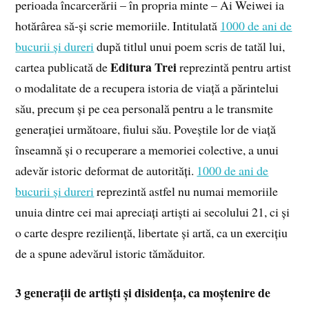
perioada încarcerării – în propria minte – Ai Weiwei ia
hotărârea să-și scrie memoriile. Intitulată
1000 de ani de
bucurii și dureri
după titlul unui poem scris de tatăl lui,
Editura Trei
cartea publicată de
reprezintă pentru artist
o modalitate de a recupera istoria de viață a părintelui
său, precum și pe cea personală pentru a le transmite
generației următoare, fiului său. Poveștile lor de viață
înseamnă și o recuperare a memoriei colective, a unui
adevăr istoric deformat de autorități.
1000 de ani de
bucurii și dureri
reprezintă astfel nu numai memoriile
unuia dintre cei mai apreciați artiști ai secolului 21, ci și
o carte despre reziliență, libertate și artă, ca un exercițiu
de a spune adevărul istoric tămăduitor.
3 generații de artiști și disidența, ca moștenire de