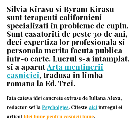
Silvia Kirasu si Byram Kirasu
sunt terapeuti californieni
specializati in probleme de cuplu.
Sunt casatoriti de peste 30 de ani,
deci expertiza lor profesionala si
personala merita facuta publica
intr-o carte. Lucrul s-a intamplat,
si a aparut
Arta mentinerii
casniciei
, tradusa in limba
romana la Ed. Trei.
Iata cateva idei concrete extrase de Iuliana Alexa,
redactor-sef la
Psycholgies
. Citeste
aici
intregul ei
articol
Idei bune pentru casnicii bune
.