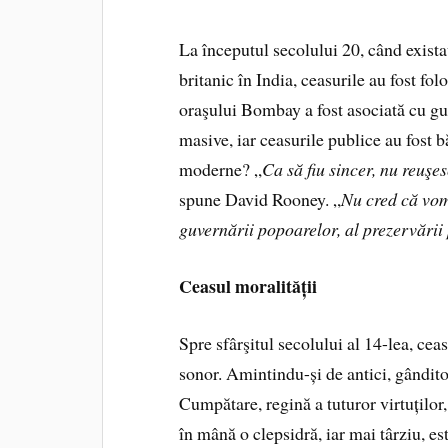
La începutul secolului 20, când exista
britanic în India, ceasurile au fost f
oraşului Bombay a fost asociată cu guv
masive, iar ceasurile publice au fost bă
moderne? „
Ca să fiu sincer, nu reuşes
spune David Rooney. „
Nu cred că vom
guvernării popoarelor, al prezervării
Ceasul moralității
Spre sfârşitul secolului al 14-lea, cea
sonor. Amintindu-și de antici, gândito
Cumpătare, regină a tuturor virtuților, 
în mână o clepsidră, iar mai târziu, e