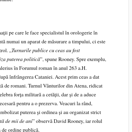
ții pe care le face specialistul în orologerie în
ntă numai un aparat de măsurare a timpului, ci este
rol. „
Turnurile publice cu ceas au fost
iza puterea politică
”, spune Rooney. Spre exemplu,
alerius în Forumul roman în anul 263 a.H.
după înfrângerea Cataniei. Acest prim ceas a dat
tă de romani. Turnul Vânturilor din Atena, ridicat
lebra forța militară a cetății, dar și de a aduce
necesară pentru a o prezerva. Veacuri la rând,
mbolizat puterea și ordinea și au organizat strict
tă de mii de ani
” observă David Rooney, iar rolul
a de ordine publică.