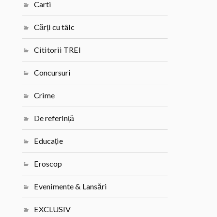
Carti
Cărți cu tâlc
Cititorii TREI
Concursuri
Crime
De referință
Educație
Eroscop
Evenimente & Lansări
EXCLUSIV