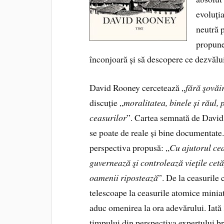
evoluția
neutră p
propune 
înconjoară și să descopere ce dezvălu
David Rooney cercetează „
fără şovăi
discuție „
moralitatea, binele și răul,
ceasurilor
”. Cartea semnată de David 
se poate de reale și bine documentate. 
perspectiva propusă: „
Cu ajutorul ceas
guvernează şi controlează vieţile cetăţ
oamenii ripostează
”. De la ceasurile 
telescoape la ceasurile atomice miniat
aduc omenirea la ora adevărului. Iată
timpului din perspectiva expertului br