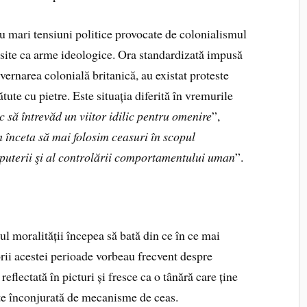
u mari tensiuni politice provocate de colonialismul
olosite ca arme ideologice. Ora standardizată impusă
ernarea colonială britanică, au existat proteste
tute cu pietre. Este situația diferită în vremurile
c să întrevăd un viitor idilic pentru omenire
”,
 înceta să mai folosim ceasuri în scopul
 puterii şi al controlării comportamentului uman
”.
sul moralității începea să bată din ce în ce mai
rii acestei perioade vorbeau frecvent despre
reflectată în picturi și fresce ca o tânără care ține
ste înconjurată de mecanisme de ceas.