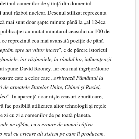
uletinul oamenilor de ştiinţă din domeniul
 unui război nuclear. Desenul stilizat reprezenta
 că mai sunt doar șapte minute până la „al 12-lea
 publicației au mutat minutarul ceasului cu 100 de
a ce reprezintă cea mai avansată poziţie de până
eptăm spre un viitor incert
”, e de părere istoricul
zboaiele, iar războaiele, la rândul lor, influenţează
ai spune David Rooney. Iar cea mai îngrijorătoare
oastre este a celor care „
orbitează Pământul la
ţi de armatele Statelor Unite, Chinei şi Rusiei,
leo
”. În aparență doar niște ceasuri zburătoare,
ă fac posibilă utilizarea altor tehnologii și rețele
de zi cu zi a oamenilor de pe toată planeta.
unde ne aflăm, cu o eroare de numai câţiva
p real cu oricare alt sistem pe care îl producem,