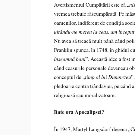
Avertismentul Cumpătării este că „
ni
vremea trebuie răscumpărată. Pe măsur
oamenilor, indiferent de condiția socia
uitându-ne mereu la ceas, am început 
Nu avea să treacă mult până când poli
Franklin spunea, în 1748, în ghidul cu
înseamnă bani
”. Această idee a fost i
când ceasurile personale deveneau obie
conceptul de „
timp al lui Dumnezeu
”
pledoarie contra trândăviei, pe când as
religioasă sau moralizatoare.
Bate ora Apocalipsei?
În 1947, Martyl Langsdorf desena „Ce