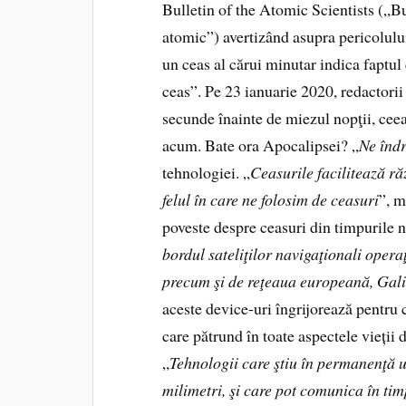
Bulletin of the Atomic Scientists („B
atomic”) avertizând asupra pericolului
un ceas al cărui minutar indica faptul
ceas”. Pe 23 ianuarie 2020, redactorii
secunde înainte de miezul nopţii, cee
acum. Bate ora Apocalipsei? „
Ne îndr
tehnologiei. „
Ceasurile facilitează ră
felul în care ne folosim de ceasuri
”, m
poveste despre ceasuri din timpurile n
bordul sateliţilor navigaţionali opera
precum şi de reţeaua europeană, Gali
aceste device-uri îngrijorează pentru c
care pătrund în toate aspectele vieții 
„
Tehnologii care ştiu în permanenţă 
milimetri, şi care pot comunica în tim