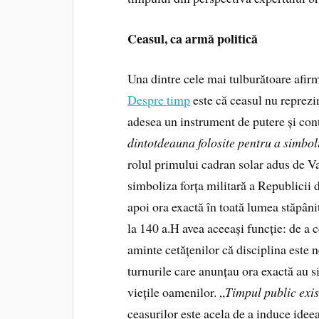
Ceasul, ca armă politică
Una dintre cele mai tulburătoare afirma
Despre timp
este că ceasul nu reprezi
adesea un instrument de putere și cont
dintotdeauna folosite pentru a simbol
rolul primului cadran solar adus de V
simboliza forța militară a Republicii 
apoi ora exactă în toată lumea stăpâni
la 140 a.H avea aceeași funcție: de a ce
aminte cetățenilor că disciplina este 
turnurile care anunțau ora exactă au si
viețile oamenilor. „
Timpul public exis
ceasurilor este acela de a induce idee