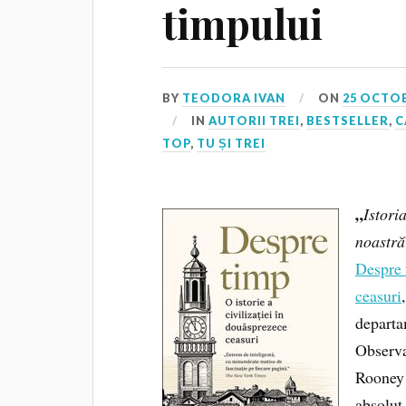
timpului
BY
TEODORA IVAN
ON
25 OCTOB
IN
AUTORII TREI
,
BESTSELLER
,
C
TOP
,
TU ȘI TREI
„
Istori
noastră
Despre t
ceasuri
departa
Observa
Rooney 
absolut