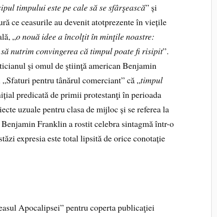
sipul timpului este pe cale să se sfârşească
” și
ă ce ceasurile au devenit atotprezente în viețile
lă, „
o nouă idee a încolţit în minţile noastre:
să nutrim convingerea că timpul poate fi risipit
”.
ticianul şi omul de ştiinţă american Benjamin
 „Sfaturi pentru tânărul comerciant” că „
timpul
nițial predicată de primii protestanţi în perioada
cte uzuale pentru clasa de mijloc și se referea la
. Benjamin Franklin a rostit celebra sintagmă într-o
tăzi expresia este total lipsită de orice conotație
asul Apocalipsei” pentru coperta publicaţiei