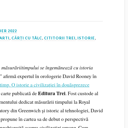
ER 2022
ARTI
,
CĂRȚI CU TÂLC
,
CITITORII TREI
,
ISTORIE
,
a măsurăriitimpului se îngemănează cu istoria
” afirmă expertul în orologerie David Rooney în
imp. O istorie a civilizației în douăsprezece
Editura Trei
, carte publicată de
. Fost custode al
mentului dedicat măsurării timpului la Royal
tory din Greenwich și istoric al tehnologiei, David
propune în cartea sa de debut o perspectivă
 neobișnuită asupra civilizației umane. Cum