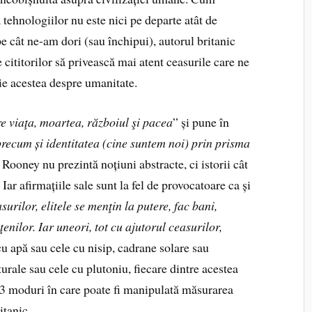
 tehnologiilor nu este nici pe departe atât de
e cât ne-am dori (sau închipui), autorul britanic
cititorilor să privească mai atent ceasurile care ne
ie acestea despre umanitate.
re viaţa, moartea, războiul şi pacea
” și pune în
 precum și identitatea (cine suntem noi) prin prisma
Rooney nu prezintă noțiuni abstracte, ci istorii cât
Iar afirmațiile sale sunt la fel de provocatoare ca și
urilor, elitele se menţin la putere, fac bani,
enilor. Iar uneori, tot cu ajutorul ceasurilor,
cu apă sau cele cu nisip, cadrane solare sau
urale sau cele cu plutoniu, fiecare dintre acestea
 3 moduri în care poate fi manipulată măsurarea
itanic.