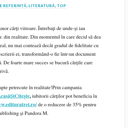
E REFERINȚĂ
,
LITERATURĂ
,
TOP
nor cărți viitoare. Întrebați de unde-și iau
u: din realitate. Din momentul în care decid să dea
real, nu mai contează decât gradul de fidelitate cu
scrierii ei, transformând-o fie într-un document
zată. De foarte mare succes se bucură cărțile care
rivă.
 fapte petrecute în realitate!Prin campania
AcasăȘiCitește
,
iubitorii cărților pot beneficia în
w.edituratrei.ro/
de o reducere de 35% pentru
e Publishing și Pandora M.