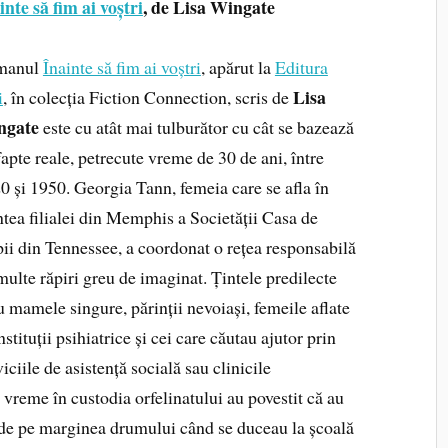
inte să fim ai voștri
, de
Lisa Wingate
manul
Înainte să fim ai voștri
, apărut la
Editura
Lisa
i
, în colecția Fiction Connection, scris de
ngate
este cu atât mai tulburător cu cât se bazează
fapte reale, petrecute vreme de 30 de ani, între
0 și 1950. Georgia Tann, femeia care se afla în
ntea filialei din Memphis a Societății Casa de
ii din Tennessee, a coordonat o rețea responsabilă
multe răpiri greu de imaginat. Țintele predilecte
u mamele singure, părinții nevoiași, femeile aflate
nstituții psihiatrice și cei care căutau ajutor prin
viciile de asistență socială sau clinicile
o vreme în custodia orfelinatului au povestit că au
, de pe marginea drumului când se duceau la școală