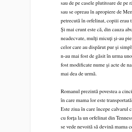
sau de pe casele plutitoare de pe r
sau se opreau în apropiere de Mem
petrecută în orfelinat, copiii erau 
Și mai crunt este că, din cauza abuz
neadecvate, mulți micuți și-au pie
celor care au dispărut pur și simpl
n-au mai fost de găsit în urma unor
fost modificate nume și acte de na
mai dea de urmă.
Romanul prezintă povestea a cinci 
în care mama lor este transportată
Este ziua în care începe calvarul că
cu forța la un orfelinat din Tenness
se vede nevoită să devină mama celor