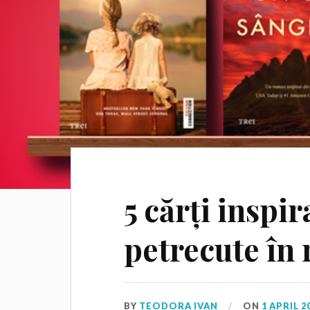
5 cărți inspir
petrecute în 
BY
TEODORA IVAN
ON
1 APRIL 2