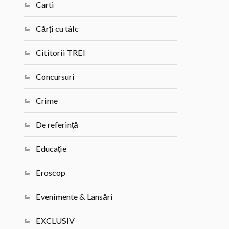
Carti
Cărți cu tâlc
Cititorii TREI
Concursuri
Crime
De referință
Educație
Eroscop
Evenimente & Lansări
EXCLUSIV