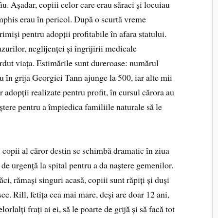
âu. Așadar, copiii celor care erau săraci și locuiau
phis erau în pericol. După o scurtă vreme
trimiși pentru adopții profitabile în afara statului.
urilor, neglijenței și îngrijirii medicale
rdut viața. Estimările sunt dureroase: numărul
u în grija Georgiei Tann ajunge la 500, iar alte mii
 adopții realizate pentru profit, în cursul cărora au
ștere pentru a împiedica familiile naturale să le
copii al căror destin se schimbă dramatic în ziua
 de urgență la spital pentru a da naștere gemenilor.
ci, rămași singuri acasă, copiii sunt răpiți și duși
ee. Rill, fetița cea mai mare, deși are doar 12 ani,
lalți frați ai ei, să le poarte de grijă și să facă tot