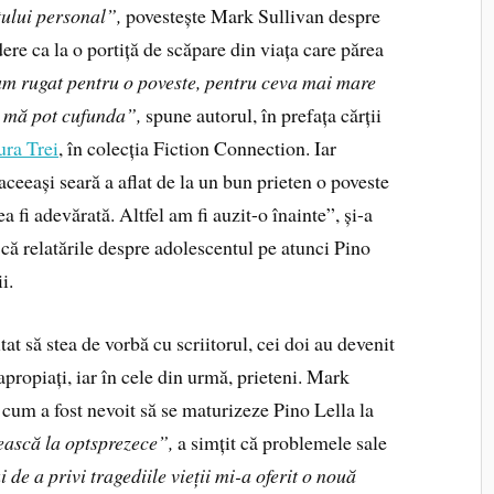
tului personal”,
povestește Mark Sullivan despre
ere ca la o portiță de scăpare din viața care părea
 rugat pentru o poveste, pentru ceva mai mare
să mă pot cufunda”,
spune autorul, în prefața cărții
ura Trei
, în colecția Fiction Connection. Iar
 aceeași seară a aflat de la un bun prieten o poveste
 fi adevărată. Altfel am fi auzit-o înainte”, și-a
ă relatările despre adolescentul pe atunci Pino
i.
tat să stea de vorbă cu scriitorul, cei doi au devenit
propiați, iar în cele din urmă, prieteni. Mark
 cum a fost nevoit să se maturizeze Pino Lella la
ească la optsprezece”,
a simțit că problemele sale
i de a privi tragediile vieții mi-a oferit o nouă