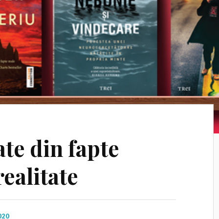
ate din fapte
realitate
020