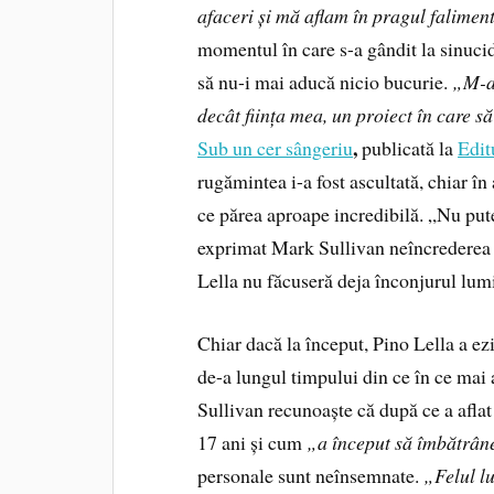
afaceri și mă aflam în pragul falimen
momentul în care s-a gândit la sinucid
să nu-i mai aducă nicio bucurie.
„M-am
decât ființa mea, un proiect în care 
,
Sub un cer sângeriu
publicată la
Edit
rugămintea i-a fost ascultată, chiar în
ce părea aproape incredibilă. „Nu putea
exprimat Mark Sullivan neîncrederea c
Lella nu făcuseră deja înconjurul lumi
Chiar dacă la început, Pino Lella a ezi
de-a lungul timpului din ce în ce mai a
Sullivan recunoaște că după ce a aflat
17 ani și cum
„a început să îmbătrân
personale sunt neînsemnate.
„Felul lu