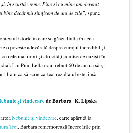
și, în scurtă vreme, Pino și cu mine am devenit
ai bine decât mă simțisem de ani de zile”,
spune
extul istoric în care se găsea Italia în acea
crie o poveste adevărată despre curajul incredibil și
 cu cele mai orori și atrocități comise de naziști în
ial. Lui Pino Lella i-au trebuit 60 de ani ca să-și
 11 ani ca să scrie cartea, rezultatul este, însă,
ebunie și vindecare
de Barbara K. Lipska
cartea
Nebunie și vindecare
, carte apărută la
tura Trei
, Barbara rememorează încercările prin