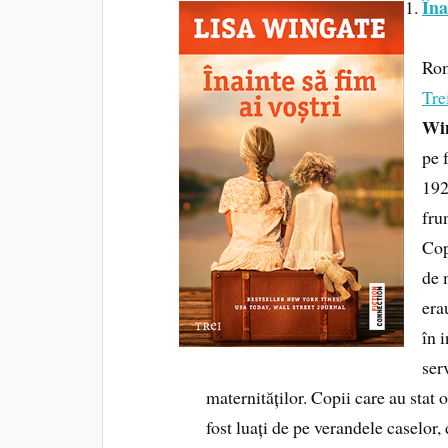
Îna
Ro
Tre
Wi
pe 
192
fru
Cop
de 
era
în i
ser
maternităților. Copii care au stat 
fost luați de pe verandele caselor