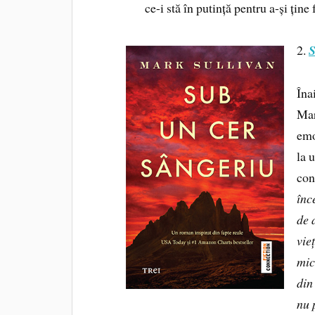
ce-i stă în putință pentru a-și ține 
2.
S
Îna
Mar
emo
la 
con
înc
de 
vie
mic
din
nu 