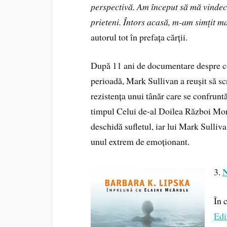
perspectivă. Am început să mă vindec 
prieteni. Întors acasă, m-am simțit m
autorul tot în prefața cărții.
După 11 ani de documentare despre cont
perioadă, Mark Sullivan
a reușit să s
rezistența unui tânăr care se confruntă
timpul
Celui de-al Doilea Război Mond
deschidă sufletul, iar lui Mark Sullivan
unul extrem de emoționant.
N
3.
În 
Edi