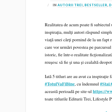
IN
AUTORII TREI
,
BESTSELLER
,
D
Realitatea de acum poate fi subiectul u
inspirația, mulți autori răspund simpl
viață unei cărți pornind de la un fapt 
care vor urmări povestea pe parcursul 
istoric, fie într-o realitate ficționali
reușesc să fie și una și cealaltă deopot
Iată 5 titluri are au avut ca inspirație
#
TotulVaFiBine
#
Stai
, cu îndemnul
https://ww
această perioadă pe site-ul
toate titlurile Editurii Trei, Lifestyl