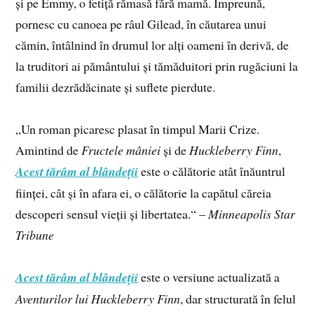
și pe Emmy, o fetiță rămasă fără mamă. Împreună,
pornesc cu canoea pe râul Gilead, în căutarea unui
cămin, întâlnind în drumul lor alți oameni în derivă, de
la truditori ai pământului și tămăduitori prin rugăciuni la
familii dezrădăcinate și suflete pierdute.
„Un roman picaresc plasat în timpul Marii Crize.
Amintind de
Fructele mâniei
și de
Huckleberry Finn
,
Acest tărâm al blândeții
este o călătorie atât înăuntrul
ființei, cât și în afara ei, o călătorie la capătul căreia
descoperi sensul vieții și libertatea.“ –
Minneapolis Star
Tribune
Acest tărâm al blândeții
este o versiune actualizată a
Aventurilor lui Huckleberry Finn
, dar structurată în felul