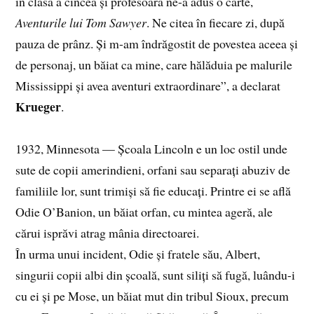
în clasa a cincea și profesoara ne-a adus o carte,
Aventurile lui Tom Sawyer
. Ne citea în fiecare zi, după
pauza de prânz. Și m-am îndrăgostit de povestea aceea și
de personaj, un băiat ca mine, care hălăduia pe malurile
Mississippi și avea aventuri extraordinare”, a declarat
Krueger
.
1932, Minnesota — Școala Lincoln e un loc ostil unde
sute de copii amerindieni, orfani sau separați abuziv de
familiile lor, sunt trimiși să fie educați. Printre ei se află
Odie O’Banion, un băiat orfan, cu mintea ageră, ale
cărui isprăvi atrag mânia directoarei.
În urma unui incident, Odie și fratele său, Albert,
singurii copii albi din școală, sunt siliți să fugă, luându-i
cu ei și pe Mose, un băiat mut din tribul Sioux, precum