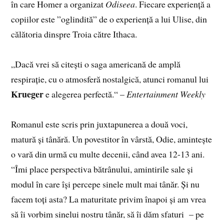
în care Homer a organizat
Odiseea
. Fiecare experiență a
copiilor este ”oglindită” de o experiență a lui Ulise, din
călătoria dinspre Troia către Ithaca.
„Dacă vrei să citești o saga americană de amplă
respirație, cu o atmosferă nostalgică, atunci romanul lui
Krueger
e alegerea perfectă.“ –
Entertainment Weekly
Romanul este scris prin juxtapunerea a două voci,
matură și tânără. Un povestitor în vârstă, Odie, amintește
o vară din urmă cu multe decenii, când avea 12-13 ani.
“Îmi place perspectiva bătrânului, amintirile sale și
modul în care își percepe sinele mult mai tânăr. Și nu
facem toți asta? La maturitate privim înapoi și am vrea
să îi vorbim sinelui nostru tânăr, să îi dăm sfaturi – pe