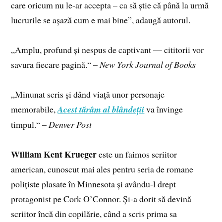
care oricum nu le-ar accepta – ca să știe că până la urmă
lucrurile se așază cum e mai bine”, adaugă autorul.
„Amplu, profund și nespus de captivant — cititorii vor
savura fiecare pagină.“ –
New York Journal of Books
„Minunat scris și dând viață unor personaje
memorabile,
Acest tărâm al blândeții
va învinge
timpul.“ –
Denver Post
William Kent Krueger
este un faimos scriitor
american, cunoscut mai ales pentru seria de romane
polițiste plasate în Minnesota și avându-l drept
protagonist pe Cork O’Connor. Și-a dorit să devină
scriitor încă din copilărie, când a scris prima sa