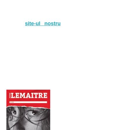
Primele două romane din seria Verhœven,
scrisa de
Pierre Lemaitre
, sunt acum in librarii
si pe
site-ul nostru
. Descopera cele doua
volume cu actiune socanta si imprevizibila
care te vor prinde cu siguranta in lumea
sclipitorului inspector Camille Verh
œ
ven.
Dupa
ce am publicat
Irène
, in aceste zile am scos din
tipare
Alex
, iar volumul cu numarul trei, Camille,
este si el în curs de publicare.