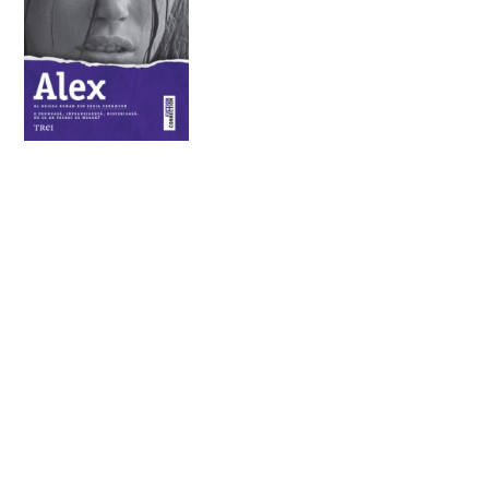
Alex
E frumoasă. Intransigentă. Misterioasă. De ce
ar trebui să moară?
Cine o cunoaşte cu adevărat
pe
Alex
? E frumoasă. Atrăgătoare. Oare din
cauza aceasta a fost răpită şi sechestrată în
condiţii inumane? Dar atunci când poliţia găseşte
în sfârşit locul în care femeia a fost ţinută
prizonieră,
Alex
a dispărut.
Alex
, mai inteligentă
decât torţionarul său.
Alex
, care nu uită nimic şi