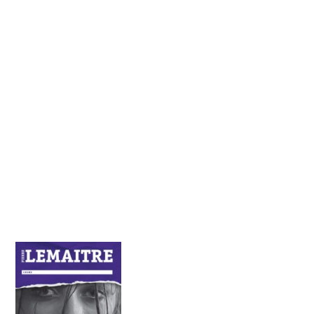
Când
Irène
, soţia sa însărcinată, dispare,
Camille
realizează că nici viaţa lui personală nu va scăpa
teribilului spectacol în regizarea căruia criminalul a
pus atâta pricepere, după toate regulile artei…
“În
Irène
, violenţa atinge cote nebănuite,iar
scriitura viguroasă e pe măsura intrigii. Cu acest
roman,
Pierre Lemaitre
aşază genul poliţist pe
raftul cu literatură de cel mai înalt nivel.” –
Washington Post