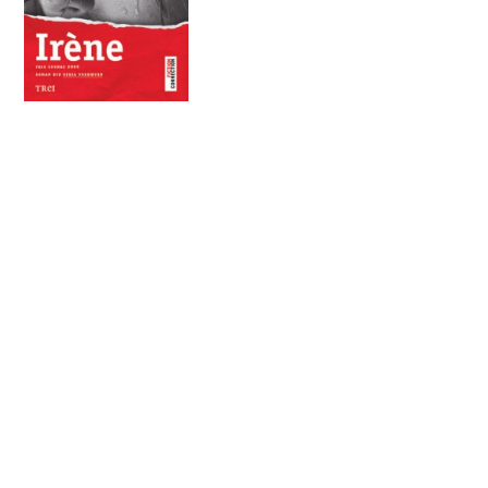
Irène
Încă de la prima crimă, înfiorătoare şi derutantă,
poliţistul
Camille Verhœven
înţelege că acest caz
nu seamănă cu niciunul de până acum. Şi are
dreptate. Alte crime ies la lumină, oribile… Presa,
judecătorul, prefectul se dezlănţuie curând
împotriva aşa-numitei „metode Verhœven”. Pe
comandantul
Verhœven
nu-l sperie provocările,
dar aceasta îl va lăsa absolut singur, faţă în faţă
cu un asasin care pare că a premeditat totul. În cel
mai mic detaliu.