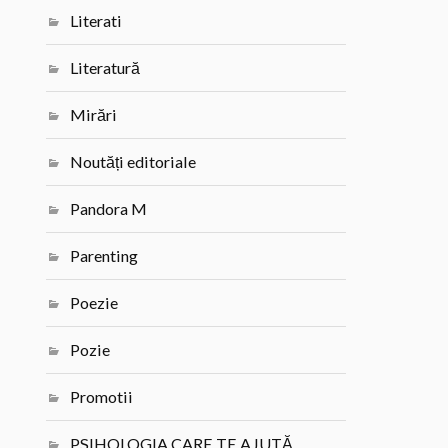
Literati
Literatură
Mirări
Noutăți editoriale
Pandora M
Parenting
Poezie
Pozie
Promotii
PSIHOLOGIA CARE TE AJUTĂ