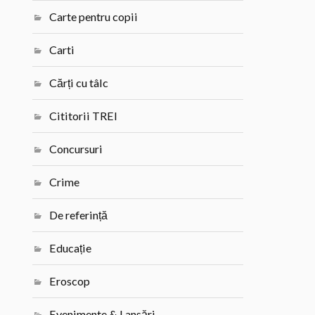
Carte pentru copii
Carti
Cărți cu tâlc
Cititorii TREI
Concursuri
Crime
De referință
Educație
Eroscop
Evenimente & Lansări