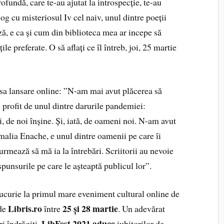
ofundă, care te-au ajutat la introspecție, te-au
alog cu misteriosul Iv cel naiv, unul dintre poeții
ză, e ca și cum din biblioteca mea ar incepe să
e preferate. O să aflați ce îl întreb, joi, 25 martie
sa lansare online: ”N-am mai avut plăcerea să
m profit de unul dintre darurile pandemiei:
i, de noi înșine. Și, iată, de oameni noi. N-am avut
alia Enache, e unul dintre oamenii pe care îi
rmează să mă ia la întrebări. Scriitorii au nevoie
punsurile pe care le așteaptă publicul lor”.
ucurie la primul mare eveniment cultural online de
Libris.ro
25 și 28 martie
 de
între
. Un adevărat
LibFest 2021
aduce
ri îndrăgiți,
iubitorilor de