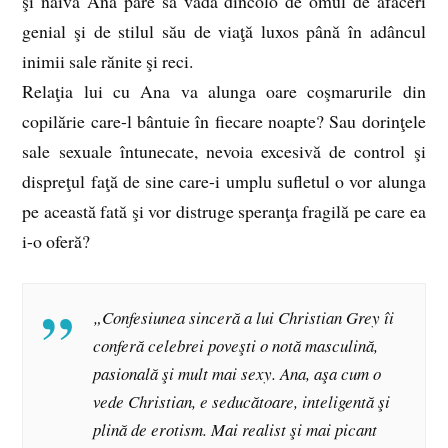
şi naiva Ana pare să vadă dincolo de omul de afaceri
genial şi de stilul său de viaţă luxos până în adâncul
inimii sale rănite şi reci.
Relaţia lui cu Ana va alunga oare coşmarurile din
copilărie care-l bântuie în fiecare noapte? Sau dorinţele
sale sexuale întunecate, nevoia excesivă de control şi
dispreţul faţă de sine care-i umplu sufletul o vor alunga
pe această fată şi vor distruge speranţa fragilă pe care ea
i-o oferă?
„Confesiunea sinceră a lui Christian Grey îi
conferă celebrei poveşti o notă masculină,
pasională şi mult mai sexy. Ana, aşa cum o
vede Christian, e seducătoare, inteligentă şi
plină de erotism. Mai realist şi mai picant