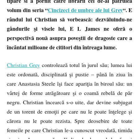
tipare si a pornit catre librarii cel de-al patrulea
volum din seria “
Cincizeci de umbre ale lui Grey
“. E
rândul lui Christian să vorbească: dezvăluindu-ne
gândurile şi visele lui, E L James ne oferă o
perspectivă nouă asupra poveştii de dragoste care a
încântat milioane de cititori din întreaga lume.
Christian Grey
controlează totul în jurul său; lumea lui
este ordonată, disciplinată şi pustie – până în ziua în
care Anastasia Steele îşi face apariţia în biroul său: un
vârtej de forme atrăgătoare şi o coamă rebelă de păr
negru. Christian încearcă s-o uite, dar devine subjugat
de un torent de emoţii pe care nu le poate înţelege şi
cărora nu le poate rezista. Spre deosebire de toate
femeile pe care Christian le-a cunoscut vreodată, timida