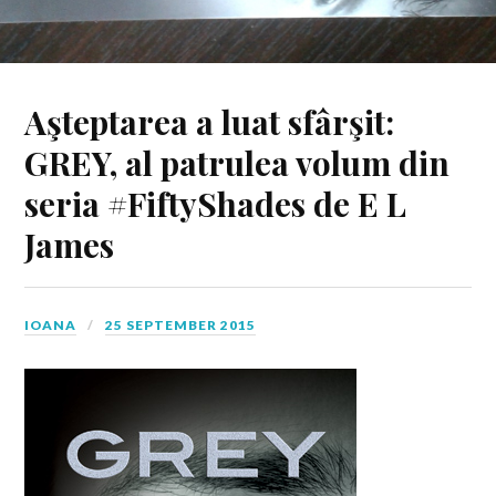
Aşteptarea a luat sfârşit:
GREY, al patrulea volum din
seria #FiftyShades de E L
James
IOANA
25 SEPTEMBER 2015