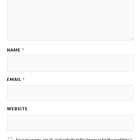
NAME
*
EMAIL
*
WEBSITE
Save my name, email, and website in this browser for the next time I