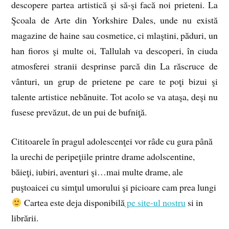
descopere partea artistică şi să-şi facă noi prieteni. La
Şcoala de Arte din Yorkshire Dales, unde nu există
magazine de haine sau cosmetice, ci mlaştini, păduri, un
han fioros şi multe oi, Tallulah va descoperi, în ciuda
atmosferei stranii desprinse parcă din La răscruce de
vânturi, un grup de prietene pe care te poţi bizui şi
talente artistice nebănuite. Tot acolo se va ataşa, deşi nu
fusese prevăzut, de un pui de bufniţă.
Cititoarele în pragul adolescenţei vor râde cu gura până
la urechi de peripeţiile printre drame adolscentine,
băieţi, iubiri, aventuri şi…mai multe drame, ale
puştoaicei cu simţul umorului şi picioare cam prea lungi
Cartea este deja disponibilă
pe site-ul nostru
si in
librării.