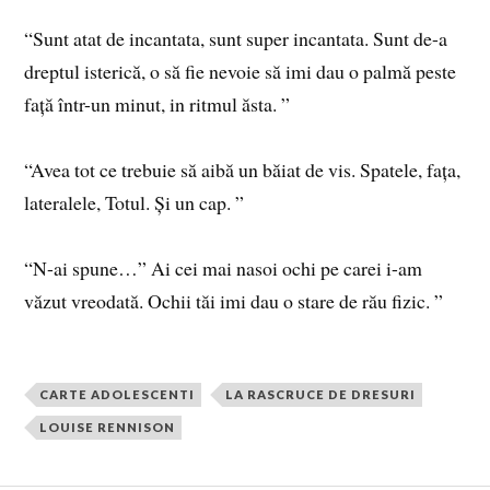
“Sunt atat de incantata, sunt super incantata.
Sunt de-a
dreptul isterică, o să fie nevoie să imi dau o palmă peste
față într-un minut, in ritmul ăsta. ”
“Avea tot ce trebuie să aibă un băiat de vis.
Spatele, fața,
lateralele, Totul. Şi u
n cap. ”
“N-ai spune…” Ai cei mai nasoi ochi pe carei i-am
văzut vreodată.
Ochii tăi imi dau o stare de rău fizic. ”
CARTE ADOLESCENTI
LA RASCRUCE DE DRESURI
LOUISE RENNISON