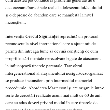
cum acestea pot conduce la probleme generate de o
deconectare între sinele real al adolescentului/adultului
și o depresie de abandon care se manifestă la nivel
inconștient.
Cercul Siguranței
Intervenția
reprezintă un protocol
recunoscut la nivel international care a ajutat mii de
părinți din întreaga lume să devină conștienți de cum
propriile stări mentale nerezolvate legate de atașament
le influențează tiparele parentale. Transferul
intergenerational al atașamentului nesigur/dezorganizat
se produce inconștient prin intermediul memoriei
procedurale. Abordarea Masterson își are originile într-o
serie de cercetări realizate acum mai mult de 60 de ani,
care au adus dovezi privind modul în care tiparele de
atașament de tip nesigur/dezorganizat devin