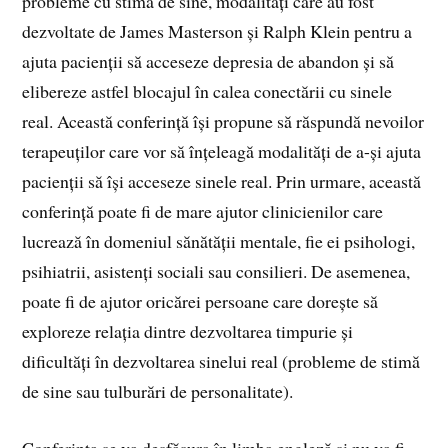
probleme cu stima de sine, modalități care au fost
dezvoltate de James Masterson și Ralph Klein pentru a
ajuta pacienții să acceseze depresia de abandon și să
elibereze astfel blocajul în calea conectării cu sinele
real. Această conferință își propune să răspundă nevoilor
terapeuților care vor să înțeleagă modalități de a-și ajuta
pacienții să își acceseze sinele real. Prin urmare, această
conferință poate fi de mare ajutor clinicienilor care
lucrează în domeniul sănătății mentale, fie ei psihologi,
psihiatrii, asistenți sociali sau consilieri. De asemenea,
poate fi de ajutor oricărei persoane care dorește să
exploreze relația dintre dezvoltarea timpurie și
dificultăți în dezvoltarea sinelui real (probleme de stimă
de sine sau tulburări de personalitate).
Conferința se va desfășura în limba engleză și nu va fi