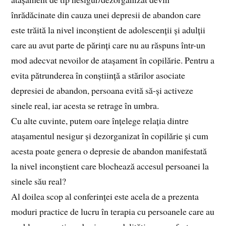
înrădăcinate din cauza unei depresii de abandon care
este trăită la nivel inconștient de adolescenții și adulții
care au avut parte de părinți care nu au răspuns într-un
mod adecvat nevoilor de atașament în copilărie. Pentru a
evita pătrunderea în conștiință a stărilor asociate
depresiei de abandon, persoana evită să-și activeze
sinele real, iar acesta se retrage în umbra.
Cu alte cuvinte, putem oare înțelege relația dintre
atașamentul nesigur și dezorganizat în copilărie și cum
acesta poate genera o depresie de abandon manifestată
la nivel inconștient care blochează accesul persoanei la
sinele său real?
Al doilea scop al conferinței este acela de a prezenta
moduri practice de lucru în terapia cu persoanele care au