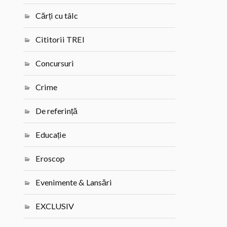
Cărți cu tâlc
Cititorii TREI
Concursuri
Crime
De referință
Educație
Eroscop
Evenimente & Lansări
EXCLUSIV