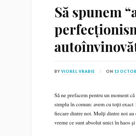
Să spunem “
perfecționism
autoînvinovăț
BY
VIOREL VRABIE
ON
13 OCTOB
Să ne prefacem pentru un moment că to
simplu în comun: avem cu toții exact 1
fiecare dintre noi. Mulți dintre noi au
vreme ce sunt absolut unici în haos 