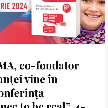
 MA, co-fondator
nţei vine în
onferința
ce to be real”, 4-