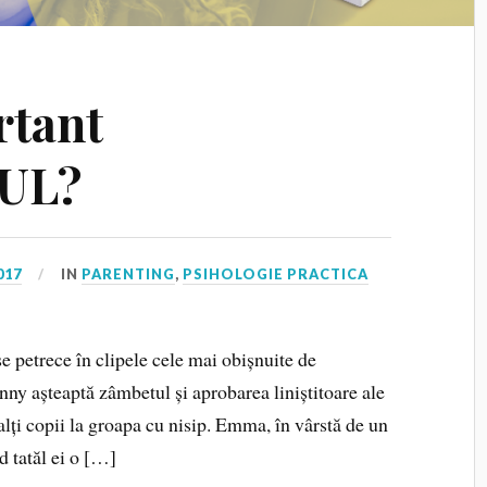
rtant
UL?
017
IN
PARENTING
,
PSIHOLOGIE PRACTICA
se petrece în clipele cele mai obișnuite de
anny așteaptă zâmbetul și aprobarea liniștitoare ale
alți copii la groapa cu nisip. Emma, în vârstă de un
nd tatăl ei o […]