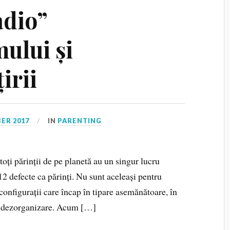
adio”
ului și
irii
ER 2017
IN
PARENTING
ți părinții de pe planetă au un singur lucru
2 defecte ca părinți. Nu sunt aceleași pentru
 configurații care încap în tipare asemănătoare, în
și dezorganizare. Acum […]