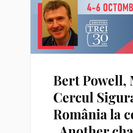
Bert Powell,
Cercul Sigura
România la c
„Another chan