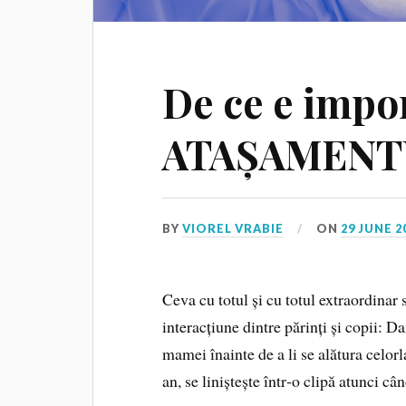
De ce e impo
ATAȘAMENT
BY
VIOREL VRABIE
ON
29 JUNE 2
Ceva cu totul și cu totul extraordinar 
interacțiune dintre părinți și copii: D
mamei înainte de a li se alătura celorl
an, se liniștește într‑o clipă atunci câ