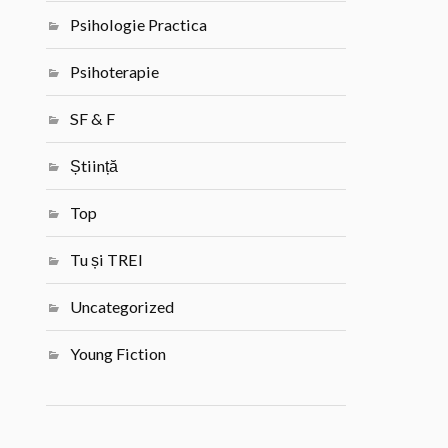
Psihologie Practica
Psihoterapie
SF & F
Știință
Top
Tu și TREI
Uncategorized
Young Fiction