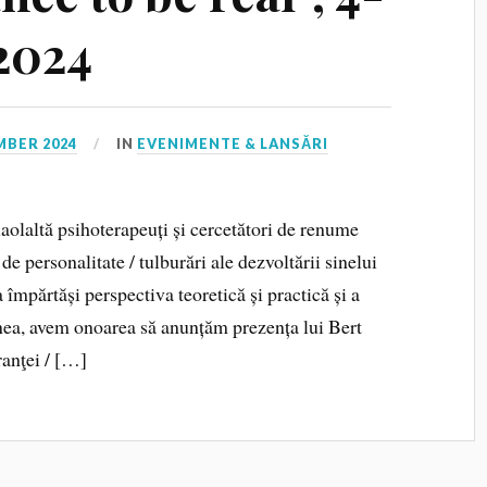
2024
MBER 2024
IN
EVENIMENTE & LANSĂRI
laolaltă psihoterapeuți și cercetători de renume
de personalitate / tulburări ale dezvoltării sinelui
 împărtăși perspectiva teoretică și practică și a
nea, avem onoarea să anunțăm prezența lui Bert
anţei / […]