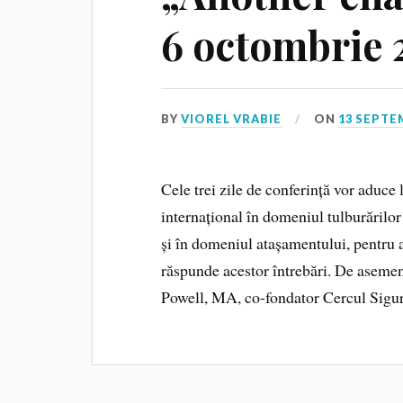
6 octombrie 
BY
VIOREL VRABIE
ON
13 SEPTE
Cele trei zile de conferință vor aduce 
internațional în domeniul tulburărilor 
și în domeniul atașamentului, pentru a
răspunde acestor întrebări. De aseme
Powell, MA, co-fondator Cercul Sigur