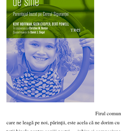
Firul comun
care ne leagă pe noi, părinții, este acela că ne dorim cu
toții binele pentru copiii noștri — iubire și compasiune,