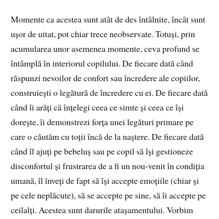
Momente ca acestea sunt atât de des întâlnite, încât sunt
ușor de uitat, pot chiar trece neobservate. Totuși, prin
acumularea unor asemenea momente, ceva profund se
întâmplă în interiorul copilului. De fiecare dată când
răspunzi nevoilor de confort sau încredere ale copiilor,
construiești o legătură de încredere cu ei. De fiecare dată
când îi arăți că înțelegi ceea ce simte și ceea ce își
dorește, îi demonstrezi forța unei legături primare pe
care o căutăm cu toții încă de la naștere. De fiecare dată
când îl ajuți pe bebeluș sau pe copil să își gestioneze
disconfortul și frustrarea de a fi un nou‑venit în condiția
umană, îl înveți de fapt să își accepte emoțiile (chiar și
pe cele neplăcute), să se accepte pe sine, să îi accepte pe
ceilalți. Acestea sunt darurile atașamentului. Vorbim