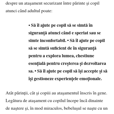
despre un atașament securizant între părinte și copil
atunci când adultul poate:
Să îl ajute pe copil să se simtă în
•
siguranță atunci când e speriat sau se
simte inconfortabil.
• Să îl ajute pe copil
să se simtă suficient de în siguranță
pentru a explora lumea, chestiune
esențială pentru creșterea și dezvoltarea
sa.
• Să îl ajute pe copil să își accepte și să
își gestioneze experiențele emoționale.
Atât părinții, cât și copiii au atașamentul înscris în gene.
Legătura de atașament cu copilul începe încă dinainte
de naștere și, în mod miraculos, bebelușul se naște cu un