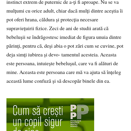
instinct extrem de puternic de a‑ți fi aproape. Nu se va
mulțumi cu orice adult, chiar dacă mulți dintre aceștia îi
pot oferi hrana, căldura și protecția necesare
supraviețuirii fizice. Zeci de ani de studii arată că
bebelușii se îndrăgostesc imediat de figura unuia dintre
părinți, pentru că, deși abia o pot zări cum se cuvine, pot
deja simți iubirea și devo‑ tamentul acesteia. Aceasta
este persoana, intuiește bebelușul, care va fi alături de
mine. Aceasta este persoana care mă va ajuta să înțeleg
această lume confuză și să descopăr binele din ea.