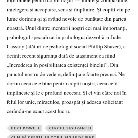
înțelegere și acceptare, sens și împlinire. Și copiii vin pe
lume dorindu‑și și având nevoie de bunătate din partea
noastră. Unul dintre mentorii noștri cei mai importanți,
psihologul specializat în psihologia dezvoltării Jude
Cassidy (alături de psihologul social Phillip Shaver), a
definit recent siguranța dată de atașament ca fiind
„încrederea în posibilitatea existenței binelui“. Din
punctul nostru de vedere, definiția e foarte precisă. Ne
dorim ceea ce e bine pentru copiii noștri, ceea ce îi
împlinește și le e profund necesar. Și ei vin către noi în
felul lor unic, miraculos, proaspăt și adesea solicitant
cerându‑ne exact acest lucru.
BERT POWELL
CERCUL SIGURANȚEI
CUM SĂ CREȘTI UN COPIL SIGUR DE SINE