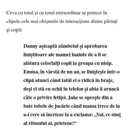
Ceva cu totul și cu totul extraordinar se petrece în
clipele cele mai obișnuite de interacțiune dintre părinți
și copii:
Danny așteaptă zâmbetul și aprobarea
liniștitoare ale mamei înainte de a li se
alătura celorlalți copii la groapa cu nisip.
Emma, în vârstă de un an, se liniștește într‑o
clipă atunci când tatăl ei o ridică în brațe,
deși el stă cu ochii în telefon și abia îi aruncă
câte o privire fetiței.
Jake se oprește din a
bate tobele de jucărie când mama trece de la
a‑i cere să înceteze la a exclama: „Vai, ce simț
al ritmului ai, prietene!“