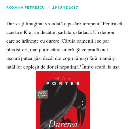
ROXANA PETRESCU
29 JUNE 2017
Dar v-ați imaginat vreodată o pasăre-terapeut? Pentru că
acesta e Kra: vindecător, șarlatan, dădacă. Un demon
care se hrănește cu durere. Căruia oamenii i se par
plictisitori, mai puțin când suferă. Și ce pradă mai
ușoară putea găsi decât doi copii rămași fără mamă și
tatăl lor copleșit de dor și neputință? Într-o seară, la ușa