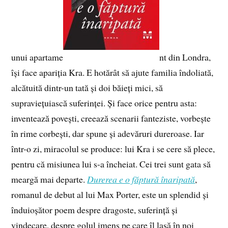
unui apartame
nt din Londra,
își face apariția Kra. E hotărât să ajute familia îndoliată,
alcătuită dintr-un tată și doi băieți mici, să
supraviețuiască suferinței. Și face orice pentru asta:
inventează povești, creează scenarii fanteziste, vorbește
în rime corbești, dar spune și adevăruri dureroase. Iar
într-o zi, miracolul se produce: lui Kra i se cere să plece,
pentru că misiunea lui s-a încheiat. Cei trei sunt gata să
meargă mai departe.
Durerea e o făptură înaripată
,
romanul de debut al lui Max Porter, este un splendid și
înduioșător poem despre dragoste, suferință și
vindecare, despre golul imens pe care îl lasă în noi