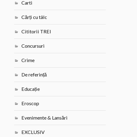
Carti
Cărți cu tâlc
Cititorii TREI
Concursuri
Crime
De referință
Educație
Eroscop
Evenimente & Lansări
EXCLUSIV