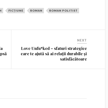
N
FICȚIUNE
ROMAN
ROMAN POLITIST
NEXT
la
Love Unfu*ked – sfaturi strategice
ipsă
care te ajută să ai relații durabile și
satisfăcătoare