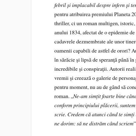
febril și implacabil despre infern și t
pentru atribuirea premiului Planeta 
thriller, ci un roman multigen, istoric
anului 1834, afectat de o epidemie de 
cadavrele dezmembrate ale unor tinere,
oamenii capabili de astfel de orori? Au
în sărăcie și lipsă de speranță până în
incredibile și conspirații. Autorii re
vremii și creează o galerie de personaje
pentru moment, nu au de gând să conc
roman. „
Ne-am simțit foarte bine cân
conform principiului plăcerii, suntem 
scrie. Credem că atunci când te simți 
ne dorim: să ne distrăm când scriem
”