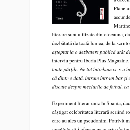
Planeta
ascunde
Martíne
literare sunt utilizate dintotdeauna, d
dezbătută de toată lumea, de la scriitor
așteptat la o dezbatere publică atât d
interviu pentru Iberia Plus Magazine.
toate părțile. Ne tot întrebam ce s-a î
că dintr-o dată, intram într-un bar 
discute despre meciurile de fotbal, ca
Experiment literar unic în Spania, da
câștigat celebritatea literară scriind 
care au ales un pseudonim. Potrivit mărt
jumătate să-l alegem pe acesta dintre 