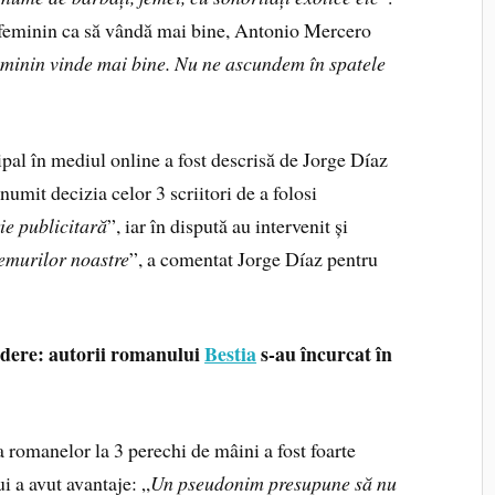
 feminin ca să vândă mai bine, Antonio Mercero
minin vinde mai bine. Nu ne ascundem în spatele
ipal în mediul online a fost descrisă de Jorge Díaz
umit decizia celor 3 scriitori de a folosi
e publicitară
”, iar în dispută au intervenit și
remurilor noastre
”, a comentat Jorge Díaz pentru
indere: autorii romanului
Bestia
s-au încurcat în
a romanelor la 3 perechi de mâini a fost foarte
i a avut avantaje: „
Un pseudonim presupune să nu