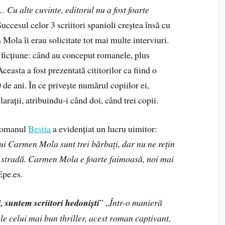
 Cu alte cuvinte, editorul nu a fost foarte
ccesul celor 3 scriitori spanioli creștea însă cu
Mola îi erau solicitate tot mai multe interviuri.
e ficțiune: când au conceput romanele, plus
asta a fost prezentată cititorilor ca fiind o
 de ani. În ce privește numărul copiilor ei,
clarații, atribuindu-i când doi, când trei copii.
 romanul
Bestia
a evidențiat un lucru uimitor:
ui Carmen Mola sunt trei bărbați, dar nu ne rețin
 stradă. Carmen Mola e foarte faimoasă, noi mai
Epe.es.
, suntem scriitori hedoniști
” „
Într-o manieră
le celui mai bun thriller, acest roman captivant,