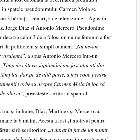
: în spatele pseudonimului Carmen Mola se
au 3 bărbați, scenariști de televiziune – Agustín
z, Jorge Díaz și Antonio Mercero. Pseudonime
ar decizia celor 3 de a folosi un nume feminin a fost
i, la politicieni și simpli oameni. „
Nu ne-am
e virulentă
”, a spus Antonio Mercero într-un
 „
Timp de câteva săptămâni am fost atacați din
ntâmplat, dar pe de altă parte, a fost cool, pentru
și oamenii vorbeau despre Carmen Mola în loc să
 de obicei
”, povestește scriitorul spaniol.
că nu și în lume, Díaz, Martínez și Mercero au
romane la 6 mâini. Acesta a fost și motivul pentru
urisirii scriitorilor, „
a durat în jur de un minut
nume de bărbați, femei, cu sonorități exotice etc
”.