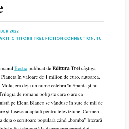
e
BER 2022
ARTI
,
CITITORII TREI
,
FICTION CONNECTION
,
TU
Editura Trei
omanul
Bestia
publicat de
câștiga
 Planeta în valoare de 1 milion de euro, autoarea,
Mola, era deja un nume celebru în Spania și nu
Trilogia de romane polițiste care o are ca
nistă pe Elena Blanco se vânduse în sute de mii de
re și fusese adaptată pentru televiziune. Carmen
a deja o scriitoare populară când „bomba” literară
iului a fost detonată la decernarea premiului