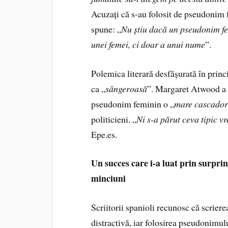
Acuzați că s-au folosit de pseudonim
spune: „
Nu știu dacă un pseudonim fe
unei femei, ci doar a unui nume
”.
Polemica literară desfășurată în princ
ca „
sângeroasă
”. Margaret Atwood a n
pseudonim feminin o „
mare cascadori
politicieni. „
Ni s-a părut ceva tipic v
Epe.es.
Un succes care i-a luat prin surpr
minciuni
Scriitorii spanioli recunosc că scriere
distractivă, iar folosirea pseudonimulu