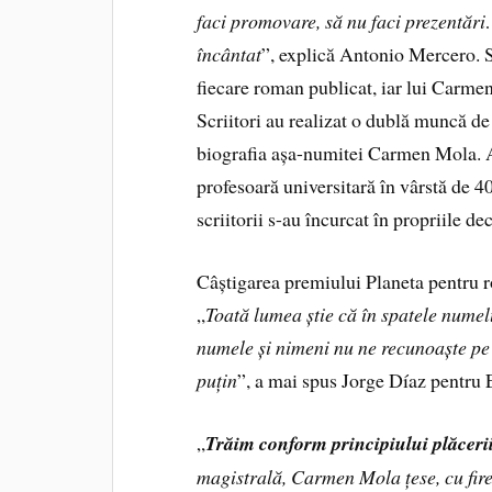
faci promovare, să nu faci prezentări…
încântat
”, explică Antonio Mercero. Su
fiecare roman publicat, iar lui Carmen 
Scriitori au realizat o dublă muncă d
biografia așa-numitei Carmen Mola. Ace
profesoară universitară în vârstă de 40
scriitorii s-au încurcat în propriile de
Câștigarea premiului Planeta pentru
„
Toată lumea știe că în spatele numel
numele și nimeni nu ne recunoaște pe
puțin
”, a mai spus Jorge Díaz pentru 
„
Trăim conform principiului plăcerii
magistrală, Carmen Mola țese, cu fire