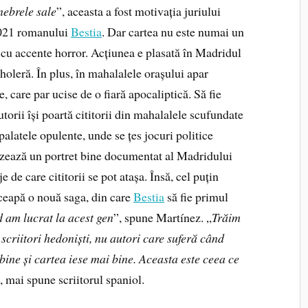
enebrele sale
”, aceasta a fost motivația juriului
2021 romanului
Bestia
. Dar cartea nu este numai un
, cu accente horror. Acțiunea e plasată în Madridul
holeră. În plus, în mahalalele orașului apar
 care par ucise de o fiară apocaliptică. Să fie
torii își poartă cititorii din mahalalele scufundate
 palatele opulente, unde se țes jocuri politice
alizează un portret bine documentat al Madridului
 de care cititorii se pot atașa. Însă, cel puțin
eapă o nouă saga, din care
Bestia
să fie primul
d am lucrat la acest gen
”, spune Martínez. „
Trăim
scriitori hedoniști, nu autori care suferă când
bine și cartea iese mai bine. Aceasta este ceea ce
, mai spune scriitorul spaniol.