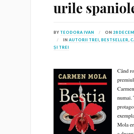
urile spaniol
BY
TEODORA IVAN
ON
28 DECEM
IN
AUTORII TREI
,
BESTSELLER
,
C
ȘI TREI
Când r
premiul
Carmen 
numai. 
protago
exempla
Mola er
a decen