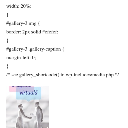
width: 20%;
}
#gallery-3 img {
border: 2px solid #cfcfcf;
}
#gallery-3 .gallery-caption {
margin-left: 0;
}
/* see gallery_shortcode() in wp-includes/media.php */