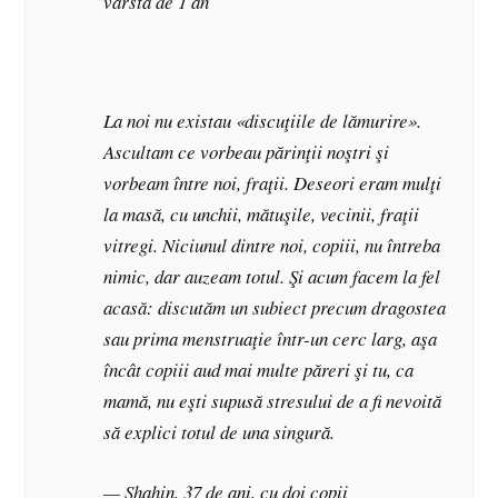
vârstă de 1 an
La noi nu existau «discuţiile de lămurire».
Ascultam ce vorbeau părinţii noştri şi
vorbeam între noi, fraţii. Deseori eram mulţi
la masă, cu unchii, mătuşile, vecinii, fraţii
vitregi. Niciunul dintre noi, copiii, nu întreba
nimic, dar auzeam totul. Şi acum facem la fel
acasă: discutăm un subiect precum dragostea
sau prima menstruaţie într-un cerc larg, aşa
încât copiii aud mai multe păreri şi tu, ca
mamă, nu eşti supusă stresului de a fi nevoită
să explici totul de una singură.
— Shahin, 37 de ani, cu doi copii