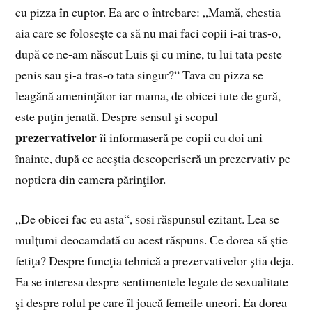
cu pizza în cuptor. Ea are o întrebare: „Mamă, chestia
aia care se foloseşte ca să nu mai faci copii i-ai tras-o,
după ce ne-am născut Luis şi cu mine, tu lui tata peste
penis sau şi-a tras-o tata singur?“ Tava cu pizza se
leagănă ameninţător iar mama, de obicei iute de gură,
este puţin jenată. Despre sensul şi scopul
prezervativelor
îi informaseră pe copii cu doi ani
înainte, după ce aceştia descoperiseră un prezervativ pe
noptiera din camera părinţilor.
„De obicei fac eu asta“, sosi răspunsul ezitant. Lea se
mulţumi deocamdată cu acest răspuns. Ce dorea să ştie
fetiţa? Despre funcţia tehnică a prezervativelor ştia deja.
Ea se interesa despre sentimentele legate de sexualitate
şi despre rolul pe care îl joacă femeile uneori. Ea dorea