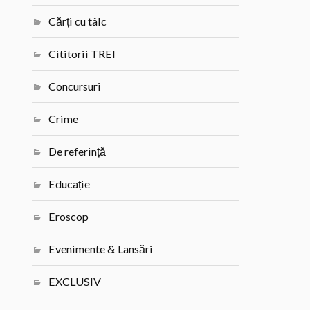
Cărți cu tâlc
Cititorii TREI
Concursuri
Crime
De referință
Educație
Eroscop
Evenimente & Lansări
EXCLUSIV