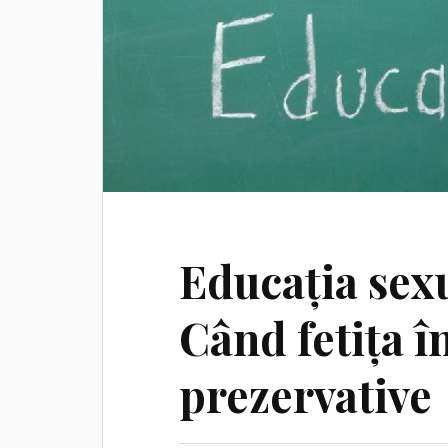
Educația sexu
Când fetița î
prezervative