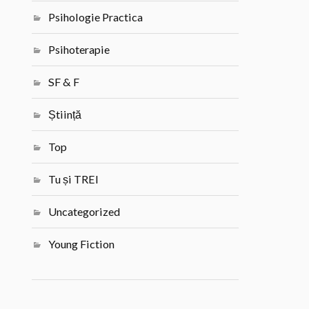
Psihologie Practica
Psihoterapie
SF & F
Știință
Top
Tu și TREI
Uncategorized
Young Fiction