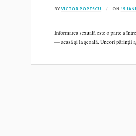
BY
VICTOR POPESCU
ON
15 JAN
Informarea sexuală este o parte a între
— acasă şi la şcoală. Uneori părinţii 