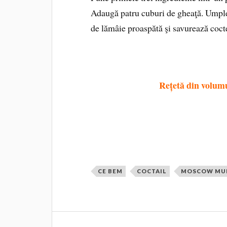
Adaugă patru cuburi de gheaţă. Umple
de lămâie proaspătă şi savurează cocte
Rețetă din volum
CE BEM
COCTAIL
MOSCOW MU