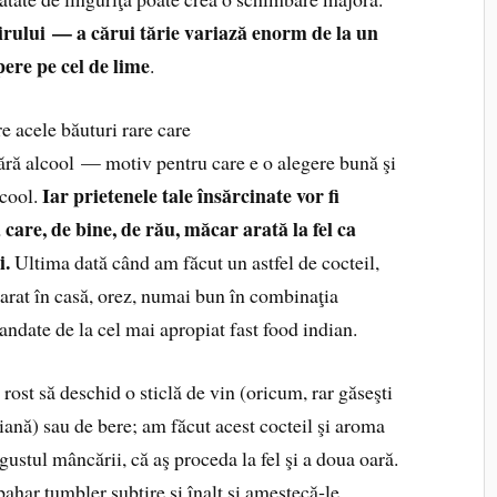
rului — a cărui tărie variază enorm de la un
pere pe cel de lime
.
 acele băuturi rare care
 fără alcool — motiv pentru care e o alegere bună şi
Iar prietenele tale însărcinate vor fi
lcool.
 care, de bine, de rău, măcar arată la fel ca
i.
Ultima dată când am făcut un astfel de cocteil,
rat în casă, orez, numai bun în combinaţia
mandate de la cel mai apropiat fast food indian.
ost să deschid o sticlă de vin (oricum, rar găseşti
iană) sau de bere; am făcut acest cocteil şi aroma
gustul mâncării, că aş proceda la fel şi a doua oară.
ahar tumbler subţire şi înalt şi amestecă‑le.