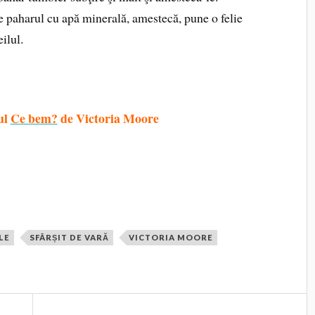
 paharul cu apă minerală, amestecă, pune o felie
ilul.
ul
Ce bem?
de Victoria Moore
LE
SFÂRȘIT DE VARĂ
VICTORIA MOORE