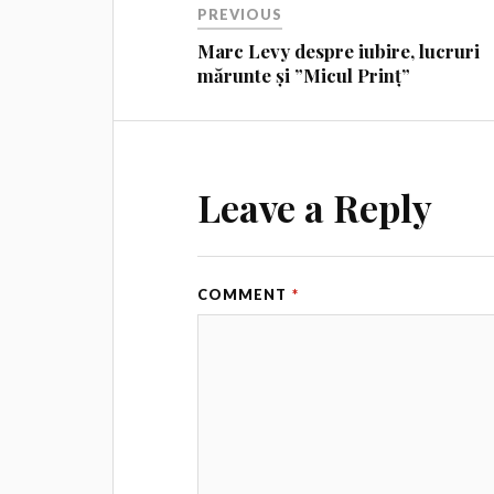
PREVIOUS
Marc Levy despre iubire, lucruri
mărunte și ”Micul Prinț”
Leave a Reply
COMMENT
*