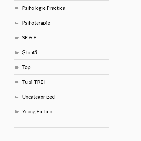
Psihologie Practica
Psihoterapie
SF & F
Știință
Top
Tu și TREI
Uncategorized
Young Fiction