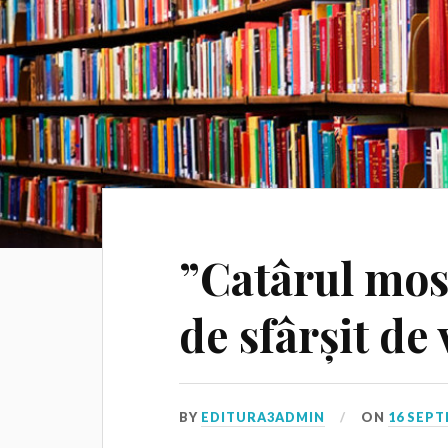
”Catârul mosc
de sfârșit de
BY
EDITURA3ADMIN
ON
16 SEPT