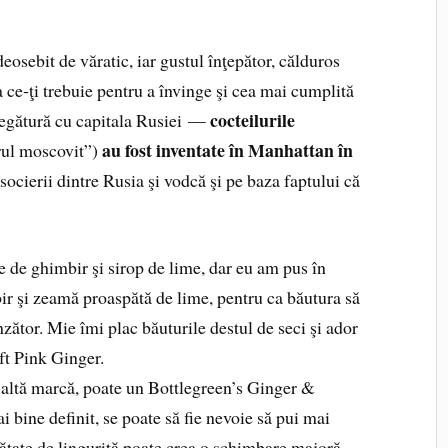
eosebit de văratic, iar gustul înţepător, călduros
a ce‑ţi trebuie pentru a învinge şi cea mai cumplită
cocteilurile
legătură cu capitala Rusiei —
au fost inventate în Manhattan în
ârul moscovit”)
socierii dintre Rusia şi vodcă şi pe baza faptului că
re de ghimbir şi sirop de lime, dar eu am pus în
ir şi zeamă proaspătă de lime, pentru ca băutura să
ător. Mie îmi plac băuturile destul de seci şi ador
ft Pink Ginger.
 altă marcă, poate un Bottlegreen’s Ginger &
 bine definit, se poate să fie nevoie să pui mai
ătate de linguriţă poate crea o schimbare majoră.