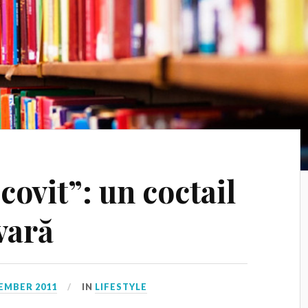
ovit”: un coctail
 vară
EMBER 2011
IN
LIFESTYLE