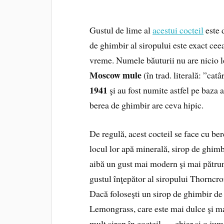
Gustul de lime al
acestui cocteil
este d
de ghimbir al siropului este exact cee
vreme. Numele băuturii nu are nicio 
Moscow mule
(în trad. literală: ”cat
1941
şi au fost numite astfel pe baza a
berea de ghimbir are ceva hipic.
De regulă, acest cocteil se face cu be
locul lor apă minerală, sirop de ghimb
aibă un gust mai modern şi mai pătrunz
gustul înţepător al siropului Thorncro
Dacă foloseşti un sirop de ghimbir de
Lemongrass, care este mai dulce şi mai
mult sirop în cocteil — chiar şi o jum