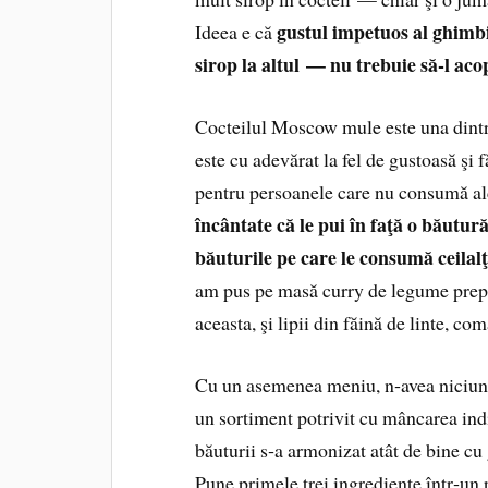
gustul impetuos al ghimbi
Ideea e că
sirop la altul — nu trebuie să‑l aco
Cocteilul Moscow mule este una dintre
este cu adevărat la fel de gustoasă şi
pentru persoanele care nu consumă a
încântate că le pui în faţă o băutură
băuturile pe care le consumă ceilalţ
am pus pe masă curry de legume prepa
aceasta, şi lipii din făină de linte, co
Cu un asemenea meniu, n‑avea niciun r
un sortiment potrivit cu mâncarea ind
băuturii s‑a armonizat atât de bine cu 
Pune primele trei ingrediente într‑un p