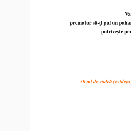
Va
prematur să‑ţi pui un paha
potriveşte pe
50 ml de vodcă (evident,