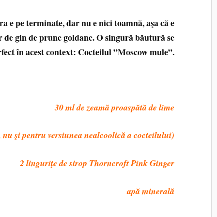
ra e pe terminate, dar nu e nici toamnă, aşa că e
r de gin de prune goldane. O singură băutură se
rfect în acest context: Cocteilul ”Moscow mule”.
30 ml de zeamă proaspătă de lime
 nu şi pentru versiunea nealcoolică a cocteilului)
2 linguriţe de sirop Thorncroft Pink Ginger
apă minerală