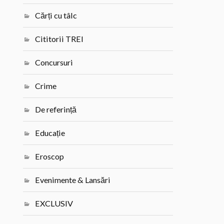
Cărți cu tâlc
Cititorii TREI
Concursuri
Crime
De referință
Educație
Eroscop
Evenimente & Lansări
EXCLUSIV