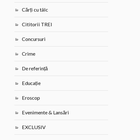
Cărți cu tâlc
Cititorii TREI
Concursuri
Crime
De referință
Educație
Eroscop
Evenimente & Lansări
EXCLUSIV