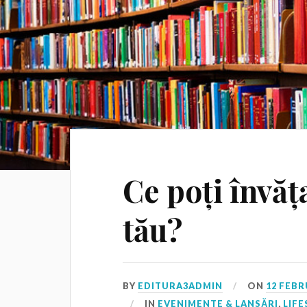
Ce poți învăț
tău?
BY
EDITURA3ADMIN
ON
12 FEBR
IN
EVENIMENTE & LANSĂRI
,
LIFE