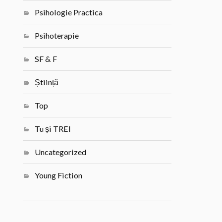
Psihologie Practica
Psihoterapie
SF & F
Știință
Top
Tu și TREI
Uncategorized
Young Fiction