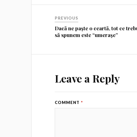
PREVIOUS
Dacă ne paşte o ceartă, tot ce treb
să spunem este “umeraşe”
Leave a Reply
COMMENT
*