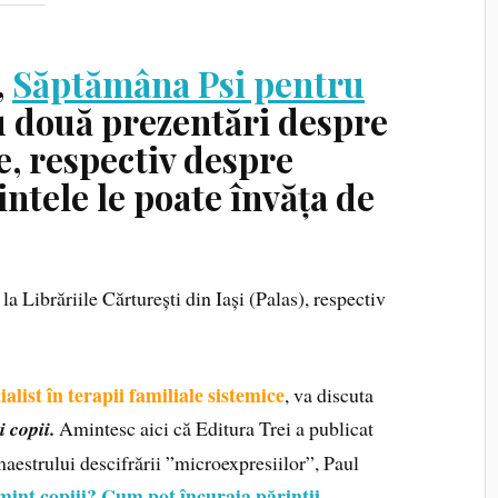
,
Săptămâna Psi pentru
 două prezentări despre
e, respectiv despre
rintele le poate învăța de
 Librăriile Cărturești din Iași (Palas), respectiv
alist în terapii familiale sistemice
, va discuta
 copii.
Amintesc aici că Editura Trei a publicat
aestrului descifrării ”microexpresiilor”, Paul
mint copiii? Cum pot încuraja părinții