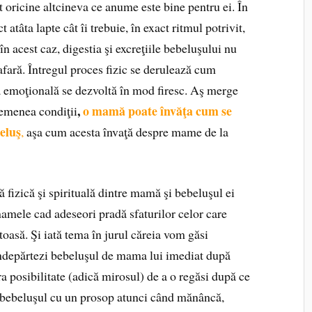
ât oricine altcineva ce anume este bine pentru ei. În
 atâta lapte cât îi trebuie, în exact ritmul potrivit,
 în acest caz, digestia şi excreţiile bebeluşului nu
fară. Întregul proces fizic se derulează cum
ia emoţională se dezvoltă în mod firesc. Aş merge
,
o mamă poate învăţa cum se
semenea condiţii
beluş
,
aşa cum acesta învaţă despre mame de la
 fizică şi spirituală dintre mamă şi bebeluşul ei
mamele cad adeseori pradă sfaturilor celor care
toasă. Şi iată tema în jurul căreia vom găsi
îndepărtezi bebeluşul de mama lui imediat după
ura posibilitate (adică mirosul) de a o regăsi după ce
i bebeluşul cu un prosop atunci când mănâncă,