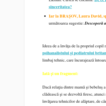
sinceritatea?
Iar la BRAȘOV, Laura David, spe
următoarea sugestie:
Descoperă ar
Ideea de a învăța de la propriul copil
psihanalistului și pediatrului brit
limbaj tehnic, care încurajează întoarce
Iată și un fragment:
Dacă relaţia dintre mamă şi bebeluş a
clădească şi se dezvoltă firesc, atunci
învăţarea tehnicilor de alăptare, de câ