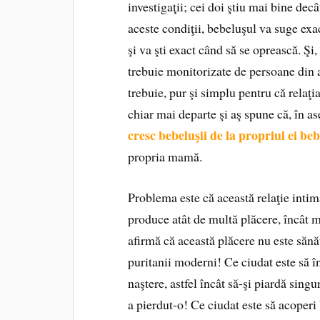
investigaţii; cei doi ştiu mai bine dec
aceste condiţii, bebeluşul va suge exact
şi va şti exact când să se oprească. Şi,
trebuie monitorizate de persoane din a
trebuie, pur şi simplu pentru că relaţ
chiar mai departe şi aş spune că, în a
cresc bebeluşii de la propriul ei be
propria mamă.
Problema este că această relaţie intimă
produce atât de multă plăcere, încât 
afirmă că această plăcere nu este sănă
puritanii moderni! Ce ciudat este să 
naştere, astfel încât să-şi piardă sing
a pierdut-o! Ce ciudat este să acoper