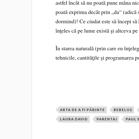
astfel încât să nu poată pune mâna nici
poată exprima decât prin „da“ (adică 
dormind)! Ce ciudat este să începi să h
înţeles că pe lume există şi altceva pe 
În starea naturală (prin care eu înţeleg
tehnicile, cantităţile şi programarea po
ARTA DE A FI PĂRINTE
BEBELUȘ
LAURA DAVID
PARENTAJ
PAUL