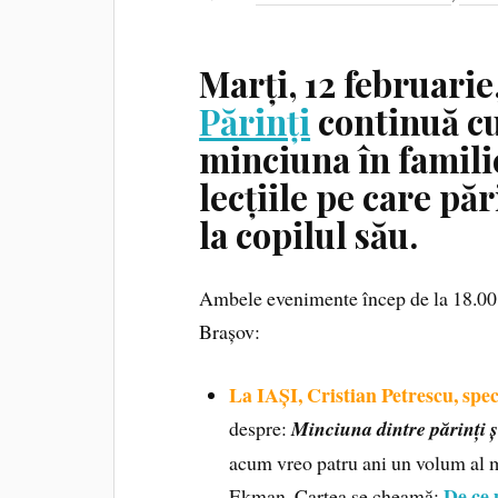
Marți, 12 februarie
Părinți
continuă cu
minciuna în famili
lecțiile pe care pă
la copilul său.
Ambele evenimente încep de la 18.00 la
Brașov:
La IAȘI, Cristian Petrescu, speci
despre:
Minciuna dintre părinți și
acum vreo patru ani un volum al m
De ce 
Ekman. Cartea se cheamă: