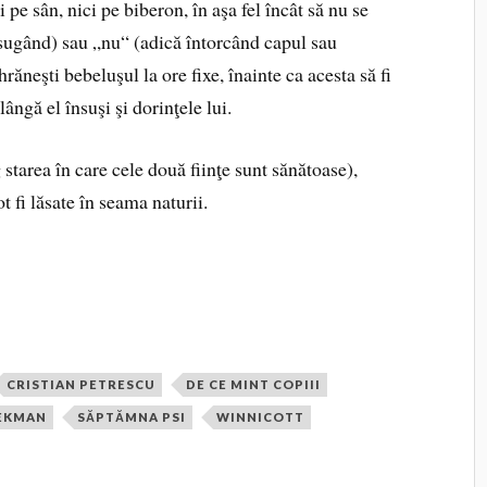
 pe sân, nici pe biberon, în aşa fel încât să nu se
sugând) sau „nu“ (adică întorcând capul sau
răneşti bebeluşul la ore fixe, înainte ca acesta să fi
lângă el însuşi şi dorinţele lui.
 starea în care cele două fiinţe sunt sănătoase),
t fi lăsate în seama naturii.
CRISTIAN PETRESCU
DE CE MINT COPIII
 EKMAN
SĂPTĂMNA PSI
WINNICOTT