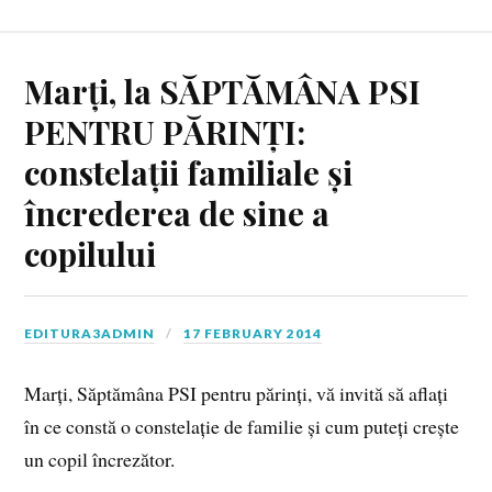
Marți, la SĂPTĂMÂNA PSI
PENTRU PĂRINȚI:
constelații familiale și
încrederea de sine a
copilului
EDITURA3ADMIN
17 FEBRUARY 2014
Marți, Săptămâna PSI pentru părinți, vă invită să aflați
în ce constă o constelație de familie și cum puteți crește
un copil încrezător.