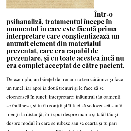
Într‑o
psihanaliză, tratamentul începe în
momentul în care este făcută prima
interpretare care conștientizează un
anumit element din materialul
prezentat, care era capabil de
prezentare, și cu toate acestea încă nu
era complet acceptat de către pacient.
De exemplu, un băiețel de trei ani ia trei cărămizi și face
un tunel, iar apoi ia două trenuri și le face să se
ciocnească în tunel; interpretare: înăuntrul tău oamenii
se întâlnesc, și tu îi (con)ții și îi faci să se lovească sau îi
menții la distanță; îmi spui despre mama și tatăl tău și
despre modul în care se iubesc sau se ceartă și tu pari