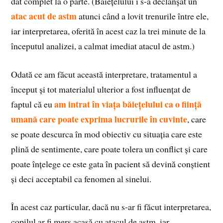
dat complet la o parte. (Băiețelului i s‑a declanșat un
atac acut de astm
atunci când a lovit trenurile între ele,
iar interpretarea, oferită în acest caz la trei minute de la
începutul analizei, a calmat imediat atacul de astm.)
Odată ce am făcut această interpretare, tratamentul a
început și tot materialul ulterior a fost influențat de
am intrat în viața băiețelului ca o ființă
faptul că eu
umană care poate exprima lucrurile în cuvinte
, care
se poate descurca în mod obiectiv cu situația care este
plină de sentimente, care poate tolera un conflict și care
poate înțelege ce este gata în pacient să devină conștient
și deci acceptabil ca fenomen al sinelui.
În acest caz particular, dacă nu s‑ar fi făcut interpretarea,
copilul ar fi mers acasă cu atacul de astm, iar