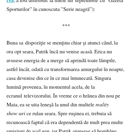
rea,
a fost distribuit la finele lui septembrie cu ”Gazeta
Sporturilor” în cunoscuta ”Serie neagră”):
***
Buna sa dispoziţie se menţinu chiar şi atunci când, la
ora opt seara, Patrik încă nu venise acasă. Erica nu
avusese energia de a merge să aprindă toate lămpile,
astfel încât, odată cu transformarea amurgului în noapte,
casa devenise din ce în ce mai întunecată. Singura
lumină provenea, în momentul acela, de la
ecranul televizorului. În vreme ce o hrănea din nou pe
Maia, ea se uita leneşă la unul din multele
reality
show‑uri
ce rulau seara. Spre ruşinea ei, trebuia să
recunoască faptul că era dependentă de mult prea multe
emisiuni de acel gen, iar Patrik ajunsese să bombăne