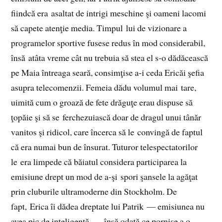
fiindcă era asaltat de intrigi meschine şi oameni lacomi
să capete atenţie media. Timpul lui de vizionare a
programelor sportive fusese redus în mod considerabil,
însă atâta vreme cât nu trebuia să stea el s‑o dădăcească
pe Maia întreaga seară, consimţise a‑i ceda Ericăi şefia
asupra telecomenzii. Femeia dădu volumul mai tare,
uimită cum o groază de fete drăguţe erau dispuse să
ţopăie şi să se ferchezuiască doar de dragul unui tânăr
vanitos şi ridicol, care încerca să le convingă de faptul
că era numai bun de însurat. Tuturor telespectatorilor
le era limpede că băiatul considera participarea la
emisiune drept un mod de a‑şi spori şansele la agăţat
prin cluburile ultramoderne din Stockholm. De
fapt, Erica îi dădea dreptate lui Patrik — emisiunea nu
avea pic de inteligenţă — însă odată ce pornise a o