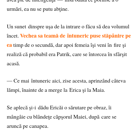
urmări, ea nu se putu abţine.
Un sunet dinspre uşa de la intrare o făcu să dea volumul
Vechea sa teamă de întuneric puse stăpânire pe
încet.
ea
timp de o secundă, dar apoi femeia îşi veni în fire şi
realiză că probabil era Patrik, care se întorcea în sfârşit
acasă.
— Ce mai întuneric aici, zise acesta, aprinzând câteva
lămpi, înainte de a merge la Erica şi la Maia.
Se aplecă şi‑i dădu Ericăi o sărutare pe obraz, îi
mângâie cu blândeţe căpşorul Maiei, după care se
aruncă pe canapea.