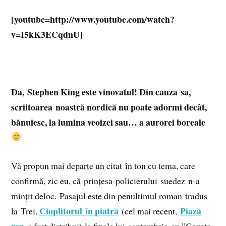
[youtube=http://www.youtube.com/watch?
v=I5kK3ECqdnU]
Da, Stephen King este vinovatul! Din cauza sa,
scriitoarea noastră nordică nu poate adormi decât,
bănuiesc, la lumina veoizei sau… a aurorei boreale
Vă propun mai departe un citat în ton cu tema, care
confirmă, zic eu, că prințesa policierului suedez n-a
mințit deloc. Pasajul este din penultimul roman tradus
Cioplitorul în piatră
Piază
la Trei,
(cel mai recent,