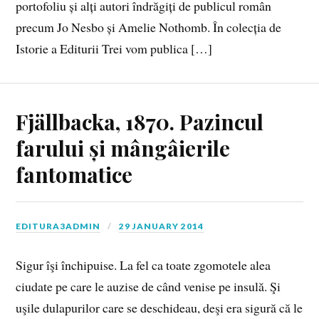
portofoliu și alți autori îndrăgiți de publicul român
precum Jo Nesbo și Amelie Nothomb. În colecția de
Istorie a Editurii Trei vom publica […]
Fjällbacka, 1870. Pazincul
farului și mângâierile
fantomatice
EDITURA3ADMIN
29 JANUARY 2014
Sigur îşi închipuise. La fel ca toate zgomotele alea
ciudate pe care le auzise de când venise pe insulă. Şi
uşile dulapurilor care se deschideau, deşi era sigură că le