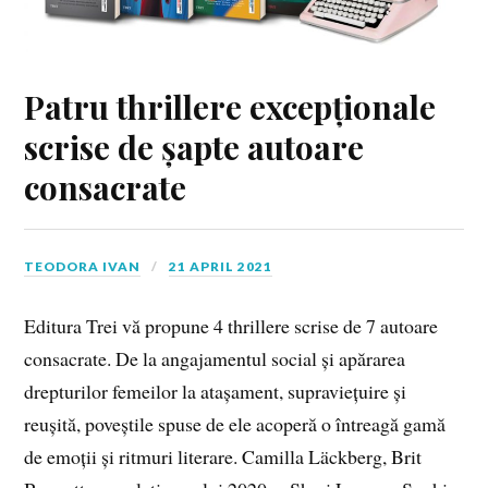
Patru thrillere excepționale
scrise de șapte autoare
consacrate
TEODORA IVAN
21 APRIL 2021
Editura Trei vă propune 4 thrillere scrise de 7 autoare
consacrate. De la angajamentul social și apărarea
drepturilor femeilor la atașament, supraviețuire și
reușită, poveștile spuse de ele acoperă o întreagă gamă
de emoții și ritmuri literare. Camilla Läckberg, Brit