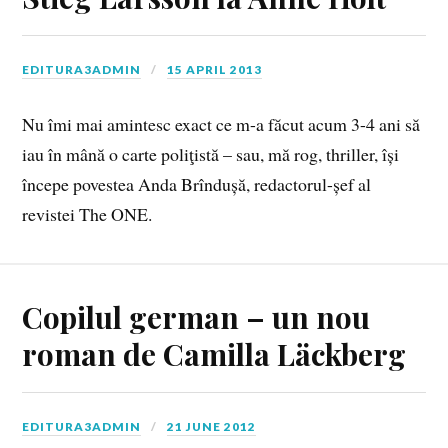
EDITURA3ADMIN
15 APRIL 2013
Nu îmi mai amintesc exact ce m-a făcut acum 3-4 ani să
iau în mână o carte poliţistă – sau, mă rog, thriller, își
începe povestea Anda Brîndușă, redactorul-șef al
revistei The ONE.
Copilul german – un nou
roman de Camilla Läckberg
EDITURA3ADMIN
21 JUNE 2012