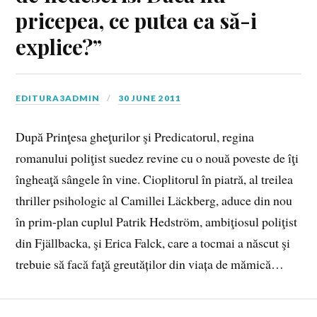
pricepea, ce putea ea să-i
explice?”
EDITURA3ADMIN
30 JUNE 2011
După Prinţesa gheţurilor şi Predicatorul, regina
romanului poliţist suedez revine cu o nouă poveste de îţi
îngheaţă sângele în vine. Cioplitorul în piatră, al treilea
thriller psihologic al Camillei Läckberg, aduce din nou
în prim-plan cuplul Patrik Hedström, ambiţiosul poliţist
din Fjällbacka, şi Erica Falck, care a tocmai a născut şi
trebuie să facă faţă greutăților din viața de mămică…