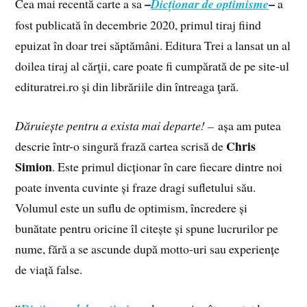
–
–
Cea mai recentă carte a sa
Dicționar de optimisme
a
fost publicată în decembrie 2020, primul tiraj fiind
epuizat în doar trei săptămâni. Editura Trei a lansat un al
doilea tiraj al cărţii, care poate fi cumpărată de pe site-ul
edituratrei.ro şi din librăriile din întreaga ţară.
Dăruiește pentru a exista mai departe! –
așa am putea
Chris
descrie într-o singură frază cartea scrisă de
Simion
. Este primul dicționar în care fiecare dintre noi
poate inventa cuvinte și fraze dragi sufletului său.
Volumul este un suflu de optimism, încredere și
bunătate pentru oricine îl citește și spune lucrurilor pe
nume, fără a se ascunde după motto-uri sau experiențe
de viață false.