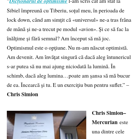
“
Dicționarul de optimisme
l-am scris cât am stat la
Sibiel împreună cu Tiberiu, soțul meu, în perioada de
lock down, când am simțit că «universul» ne-a tras frâna
de mână și ne-a trecut pe modul «avion». Și ce să fac la
înălțime și fără semnal? Am început să mă joc.
Optimismul este o opțiune. Nu m-am născut optimistă.
Am devenit. Am învățat singură că dacă aleg întunericul
s-ar putea să nu mai ajung niciodată la lumină. În
schimb, dacă aleg lumina…poate am șansa să mă bucur
de ea. Încearcă și tu. E un exercițiu bun pentru suflet.” –
Chris Simion
Chris Simion–
Mercurian
este
una dintre cele