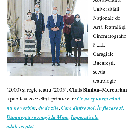
Universității
Naționale de
Artă Teatrală și
Cinematografic
ă „I.L.
Caragiale“
București,
secția
teatrologie
Chris Simion–Mercurian
(2000) și regie teatru (2005),
a publicat zece cărți, printre care
Ce ne spunem când
nu ne vorbim
,
40 de zile
,
Care dintre noi
,
În fiecare zi,
Dumnezeu se roagă la Mine
,
Imperativele
adolescenței
.