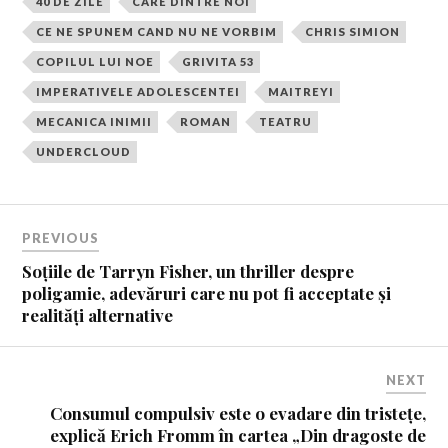
40 DE ZILE
CARE DINTRE NOI
CE NE SPUNEM CAND NU NE VORBIM
CHRIS SIMION
COPILUL LUI NOE
GRIVITA 53
IMPERATIVELE ADOLESCENTEI
MAITREYI
MECANICA INIMII
ROMAN
TEATRU
UNDERCLOUD
PREVIOUS
Soțiile de Tarryn Fisher, un thriller despre
poligamie, adevăruri care nu pot fi acceptate și
realități alternative
NEXT
Consumul compulsiv este o evadare din tristețe,
explică Erich Fromm în cartea „Din dragoste de