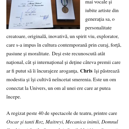
mai vocale și
iubite artiste din
generația sa, o
personalitate
creatoare, originală, inovativă, un spirit viu, explorator,
care s-a impus în cultura contemporană prin curaj, forță,
pasiune și moralitate. Deși este recunoscută atât
național, cât și internațional și deține câteva premii care
Chris
ar fi putut să îi încurajeze aroganța,
își păstrează
modestia și își cultivă neîncetat smerenia. Este un om
conectat la Univers, un om al unei ere care ar putea
începe.
A regizat peste 40 de spectacole de teatru, printre care
Oscar și tanti Roz, Maitreyi, Mecanica inimii, Domnul