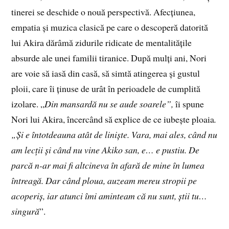
tinerei se deschide o nouă perspectivă. Afecțiunea,
empatia și muzica clasică pe care o descoperă datorită
lui Akira dărâmă zidurile ridicate de mentalitățile
absurde ale unei familii tiranice. După mulți ani, Nori
are voie să iasă din casă, să simtă atingerea și gustul
ploii, care îi ținuse de urât în perioadele de cumplită
izolare. „
Din mansardă nu se aude soarele”,
îi spune
Nori lui Akira, încercând să explice de ce iubește ploaia
.
„Și e întotdeauna atât de liniște. Vara, mai ales, când nu
am lecții și când nu vine Akiko san, e… e pustiu. De
parcă n-ar mai fi altcineva în afară de mine în lumea
întreagă. Dar când ploua, auzeam mereu stropii pe
acoperiș, iar atunci îmi aminteam că nu sunt, știi tu…
singură
”.