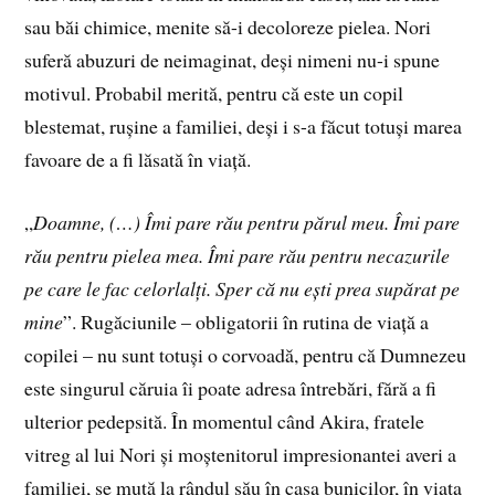
sau băi chimice, menite să-i decoloreze pielea. Nori
suferă abuzuri de neimaginat, deși nimeni nu-i spune
motivul. Probabil merită, pentru că este un copil
blestemat, rușine a familiei, deși i s-a făcut totuși marea
favoare de a fi lăsată în viață.
„
Doamne, (…) Îmi pare rău pentru părul meu. Îmi pare
rău pentru pielea mea. Îmi pare rău pentru necazurile
pe care le fac celorlalți. Sper că nu ești prea supărat pe
mine
”. Rugăciunile – obligatorii în rutina de viață a
copilei – nu sunt totuși o corvoadă, pentru că Dumnezeu
este singurul căruia îi poate adresa întrebări, fără a fi
ulterior pedepsită. În momentul când Akira, fratele
vitreg al lui Nori și moștenitorul impresionantei averi a
familiei, se mută la rândul său în casa bunicilor, în viața