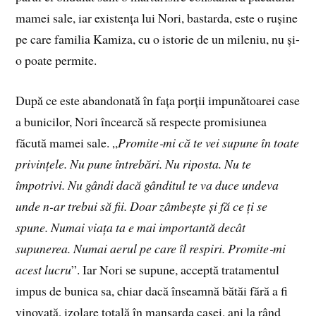
mamei sale, iar existența lui Nori, bastarda, este o rușine
pe care familia Kamiza, cu o istorie de un mileniu, nu și-
o poate permite.
După ce este abandonată în fața porții impunătoarei case
a bunicilor, Nori încearcă să respecte promisiunea
făcută mamei sale. „
Promite
‑
mi că te vei supune în toate
privințele. Nu pune întrebări. Nu riposta. Nu te
împotrivi. Nu gândi dacă gânditul te va duce undeva
unde n-ar trebui să fii. Doar zâmbește și fă ce ți se
spune. Numai viața ta e mai importantă decât
supunerea. Numai aerul pe care îl respiri. Promite
‑
mi
acest lucru
”. Iar Nori se supune, acceptă tratamentul
impus de bunica sa, chiar dacă înseamnă bătăi fără a fi
vinovată, izolare totală în mansarda casei, ani la rând