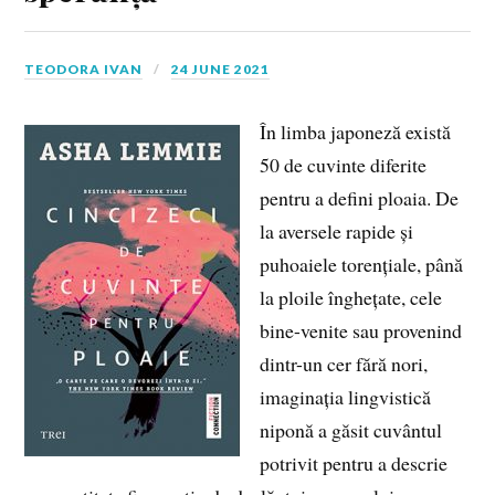
TEODORA IVAN
24 JUNE 2021
În limba japoneză există
50 de cuvinte diferite
pentru a defini ploaia. De
la aversele rapide și
puhoaiele torențiale, până
la ploile înghețate, cele
bine-venite sau provenind
dintr-un cer fără nori,
imaginația lingvistică
niponă a găsit cuvântul
potrivit pentru a descrie