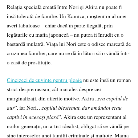
Relația specială creată între Nori și Akira nu poate fi
însă tolerată de familie. Un Kamiza, moștenitor al unei
averi fabuloase – chiar dacă în parte ilegală, prin
legăturile cu mafia japoneză – nu putea fi înrudit cu o
bastardă mulatră. Viața lui Nori este o odisee marcată de
cruzimea familiei, care nu se dă în lături să o vândă într-
o casă de prostituție.
Cincizeci de cuvinte pentru ploaie
nu este însă un roman
strict despre rasism, cât mai ales despre cei
marginalizați, din diferite motive. Akira „
era copilul de
aur
”, iar Nori, „
copilul blestemat, dar amândoi erau
captivi în aceeași plasă
”. Akira este un reprezentant al
noilor generații, un artist idealist, obligat să se vândă pe
sine intereselor unei familii criminale și mafiote. Mama