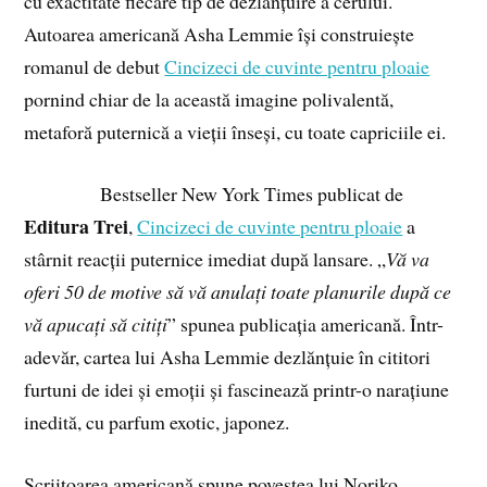
cu exactitate fiecare tip de dezlănțuire a cerului.
Autoarea americană Asha Lemmie își construiește
romanul de debut
Cincizeci de cuvinte pentru ploaie
pornind chiar de la această imagine polivalentă,
metaforă puternică a vieții înseși, cu toate capriciile ei.
Bestseller New York Times publicat de
Editura Trei
,
Cincizeci de cuvinte pentru ploaie
a
stârnit reacții puternice imediat după lansare. „
Vă va
oferi 50 de motive să vă anulați toate planurile după ce
vă apucați să citiți
” spunea publicația americană. Într-
adevăr, cartea lui Asha Lemmie dezlănțuie în cititori
furtuni de idei și emoții și fascinează printr-o narațiune
inedită, cu parfum exotic, japonez.
Scriitoarea americană spune povestea lui Noriko