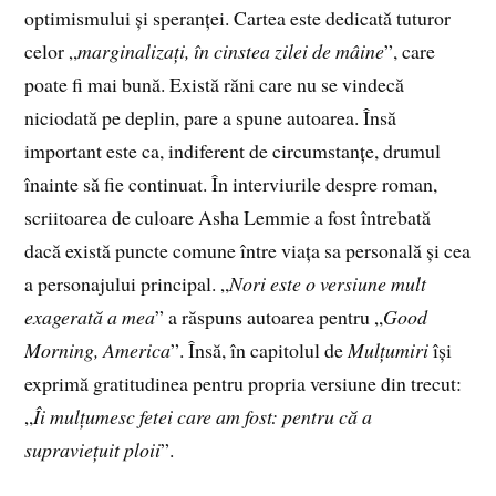
optimismului și speranței. Cartea este dedicată tuturor
celor „
marginalizați, în cinstea zilei de mâine
”, care
poate fi mai bună. Există răni care nu se vindecă
niciodată pe deplin, pare a spune autoarea. Însă
important este ca, indiferent de circumstanțe, drumul
înainte să fie continuat. În interviurile despre roman,
scriitoarea de culoare Asha Lemmie a fost întrebată
dacă există puncte comune între viața sa personală și cea
a personajului principal. „
Nori este o versiune mult
exagerată a mea
” a răspuns autoarea pentru „
Good
Morning, America
”. Însă, în capitolul de
Mulțumiri
își
exprimă gratitudinea pentru propria versiune din trecut:
„
Îi mulțumesc fetei care am fost: pentru că a
supraviețuit ploii
”.