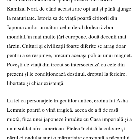
Kamiza, Nori, de când aceasta are opt ani și până ajunge
la maturitate. Istoria sa de viață poartă cititorii din
Japonia anilor următori celui de-al doilea război
mondial, în mai multe țări europene, două decenii mai
târziu. Culturi și civilizații foarte diferite se atrag doar
pentru a se respinge, precum aceiași poli ai unui magnet.
Povești de viață din trecut se intersectează cu cele din
prezent și le condiționează destinul, dreptul la fericire,
libertate și chiar existență.
La fel ca personajele tragediilor antice, eroina lui Asha
Lemmie poartă o vină tragică, aceea de a fi de rasă
mixtă, fiica unei japoneze înrudite cu Casa imperială și a
unui soldat afro-american. Pielea închisă la culoare și
părul ei ondulat sunt o mărturisire constantă a păcatului