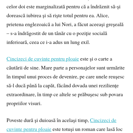
celor doi este marginalizată pentru că a îndrăznit să-și
dorească iubirea și să riște totul pentru ea. Alice,
prietena englezoaică a lui Nori, a făcut aceeași greșeală
– s-a îndrăgostit de un tânăr cu o poziție socială
inferioară, ceea ce i-a adus un lung exil.
Cincizeci de cuvinte pentru ploaie
este și o carte a
căutării de sine. Mare parte a personajelor sunt urmărite
în timpul unui proces de devenire, pe care unele reușesc
să-l ducă până la capăt, făcând dovada unei reziliențe
extraordinare, în timp ce altele se prăbușesc sub povara
propriilor visuri.
Poveste dură și duioasă în același timp,
Cincizeci de
cuvinte pentru ploaie
este totuși un roman care lasă loc