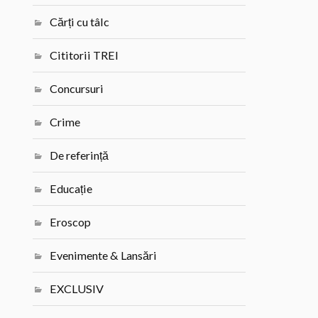
Cărți cu tâlc
Cititorii TREI
Concursuri
Crime
De referință
Educație
Eroscop
Evenimente & Lansări
EXCLUSIV