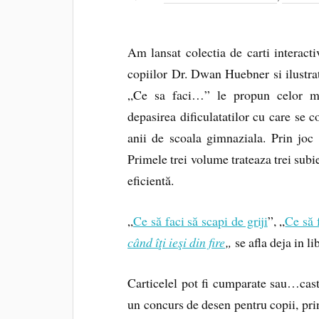
Am lansat colectia de carti interact
copiilor Dr. Dwan Huebner si ilustr
„Ce sa faci…” le propun celor mic
depasirea dificulatatilor cu care se c
anii de scoala gimnaziala. Prin joc 
Primele trei volume trateaza trei subi
eficientă.
„
Ce să faci să scapi de griji
”, „
Ce să f
când î
ţ
i ie
ş
i din fire
„
se afla deja in li
Carticelel pot fi cumparate sau…cas
un concurs de desen pentru copii, prin