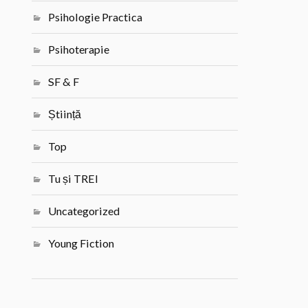
Psihologie Practica
Psihoterapie
SF & F
Știință
Top
Tu și TREI
Uncategorized
Young Fiction