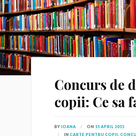
Concurs de d
copii: Ce sa 
BY
IOANA
ON
15 APRIL 2015
IN
CARTE PENTRU COPII
,
CONCU