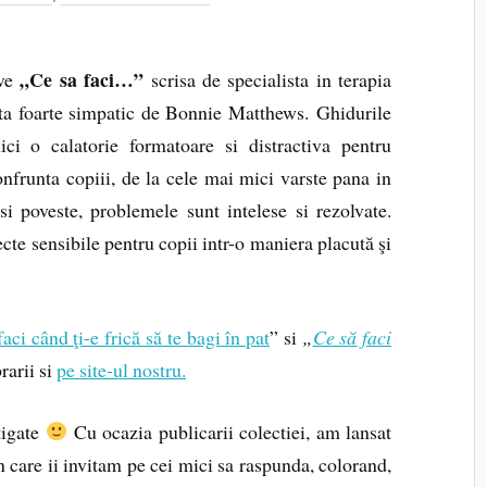
„Ce sa faci…”
ive
scrisa de specialista in terapia
ata foarte simpatic de Bonnie Matthews. Ghidurile
i o calatorie formatoare si distractiva pentru
onfrunta copiii, de la cele mai mici varste pana in
si poveste, problemele sunt intelese si rezolvate.
ecte sensibile pentru copii intr-o maniera placută şi
aci când ţi-e frică să te bagi în pat
” si
„
Ce s
ă
faci
brarii si
pe site-ul nostru.
tigate
Cu ocazia publicarii colectiei, am lansat
 care ii invitam pe cei mici sa raspunda, colorand,