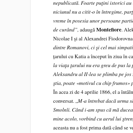
nepublicată. Foarte puţini istorici a
niciunul nu a citit
‑
o în întregime, parţ
vreme în posesia unor persoane particu
Montefiore
de curând”,
adaugă
. Ale
Nicolae I şi al Alexandrei Fiodorovna 
dintre Romanovi, ci şi cel mai simpat
țarului cu Katia a început în ziua în ca
la viaţa ţarului nu era greu de pus la
Aleksandru al II
‑
lea se plimba pe jos
ştia, poate «motivul cu chip frumos» 
În acea zi de 4 aprilie 1866, el a întâl
conversat. „
M
‑
a întrebat dacă urma să
Smolnîi. Când i
‑
am spus că mă duceam 
mine acolo, vorbind cu aerul lui ştre
aceasta nu a fost prima dată când se 