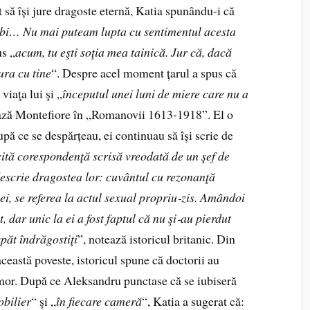
t să își jure dragoste eternă, Katia spunându-i că
ubi… Nu mai puteam lupta cu sentimentul acesta
us „
acum, tu eşti soţia mea tainică. Jur că, dacă
ura cu tine
“. Despre acel moment țarul a spus că
 viaţa lui şi „
începutul unei luni de miere care nu a
ază Montefiore în „Romanovii 1613-1918”. El o
ă ce se despărțeau, ei continuau să își scrie de
ită corespondenţă scrisă vreodată de un şef de
descrie dragostea lor: cuvântul cu rezonanţă
ei, se referea la actul sexual propriu
‑
zis. Amândoi
 dar unic la ei a fost faptul că nu şi
‑
au pierdut
păt îndrăgostiţi
”, notează istoricul britanic. Din
ceastă poveste, istoricul spune că doctorii au
 amor. După ce Aleksandru punctase că se iubiseră
obilier
“ şi „
în fiecare cameră
“, Katia a sugerat că: