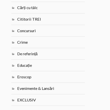
Cărți cu tâlc
Cititorii TREI
Concursuri
Crime
De referință
Educație
Eroscop
Evenimente & Lansări
EXCLUSIV