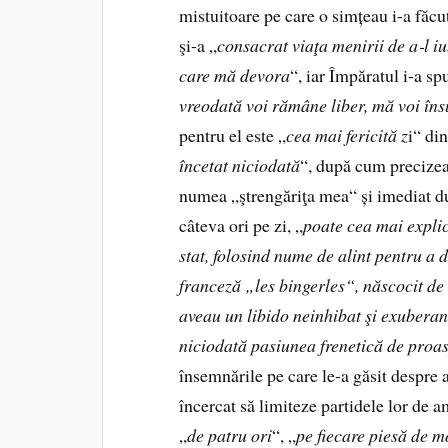
mistuitoare pe care o simțeau i-a făcu
şi‑a „
consacrat viaţa menirii de a
‑
l i
care mă devora
“, iar Împăratul i-a sp
vreodată voi rămâne liber, mă voi îns
pentru el este „
cea mai fericită z
i“ din
încetat niciodată
“, după cum precize
numea „ştrengăriţa mea“ și imediat dup
câteva ori pe zi, „
poate cea mai explic
stat, folosind nume de alint pentru a 
franceză „les bingerles“, născocit de 
aveau un libido neinhibat şi exuberant,
niciodată pasiunea frenetică de proas
însemnările pe care le-a găsit despre a
încercat să limiteze partidele lor de
„
de patru ori
“, „
pe fiecare piesă de m