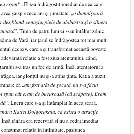
 eu eram!
“. El s-a îndrăgostit imediat de cea care
avea şaisprezece ani şi jumătate, „
o domnişoară
r des,blond
‑
cenuşiu, piele de alabastru şi o siluetă
ptuoasă
”. Timp de patru luni ei s-au întâlnit zilnic
ădina de Vară, iar țarul se îndrăgostea tot mai mult.
tul decisiv, care a și transformat această poveste
o adevărată relație a fost ziua atentatului, când,
țarului s-a tras un foc de armă. Însă, atentatorul a
răgea, iar glonțul nu și-a atins ținta. Katia a auzit
semnare că „
am fost atât de şocată, mi s
‑
a făcut
‑
i spun cât eram de bucuroasă (că scăpase). Eram
adă
“. Lucru care s-a și întâmplat în acea seară.
sandru Katiei Dolgorukaia, că exista o atracţie
 Însă tânăra era rezervată și nu a cedat imediat
u consumat relația în intimitate, pasiunea