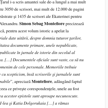
Țarul i-a scris amantei sale de-a lungul a mai mult
te 3050 de scrisori, mai mult de 12.000 de pagini
 păstrate și 1435 de scrisori ale Ekaterinei pentru
Simon Sebag Montefiore
 Alexandru.
precizează
 că, pentru acest volum istoric a apelat la
iale date uitării, despre domnia tuturor ţarilor,
itatea documente primare, unele nepublicate,
 publicate în jurnale de istorie din secolul al
ea.
[…]
Documentele oficiale sunt vaste, ca să nu
menim de cele perso­nale. Memoriile trebuie
e cu scepticism, însă scrisorile şi jurnalele sunt
Montefiore
mabile
”, apreciază
, adăugând faptul
 ceea ce privește corespondențele, unele au fost
ea acestor epistole sunt aproape necunoscute.
I
‑
lea şi Katia Dolgorukaia […] a rămas