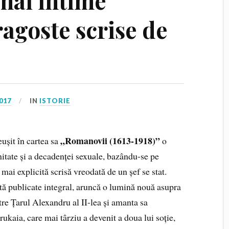
 mai intime
ragoste scrise de
017
IN
ISTORIE
„Romanovii (1613-1918)”
ușit în cartea sa
o
itate și a decadenței sexuale, bazându-se pe
ai explicită scrisă vreodată de un șef se stat.
ată publicate integral, aruncă o lumină nouă asupra
tre Țarul Alexandru al II-lea și amanta sa
kaia, care mai târziu a devenit a doua lui soție,