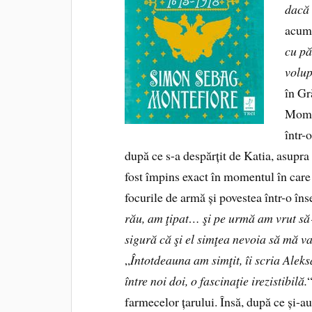
dacă
acum 
cu pă
volu
în Gr
Momen
într-
după ce s-a despărțit de Katia, asupra 
fost împins exact în momentul în care t
focurile de armă și povestea într-o în
rău, am ţipat… şi pe urmă am vrut să
sigură că şi el simţea nevoia să mă v
„
Întotdeauna am simţit, îi scria Alek
între noi doi, o fascinaţie irezistibilă.
“
farmecelor țarului. Însă, după ce și-a