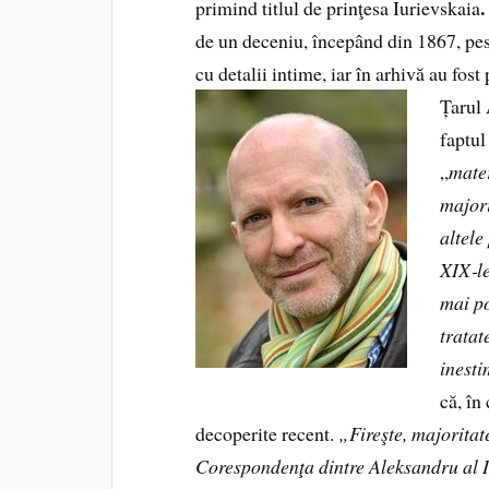
.
primind titlul de prinţesa Iurievskaia
de un deceniu, începând din 1867, pes
cu detalii intime, iar în arhivă au fost
Țarul
faptul
„
mater
majo­r
altele
XIX‑l
mai po
tratat
inesti
că, în
decoperite recent.
„Fireşte, majoritat
Corespondenţa dintre Aleksandru al I