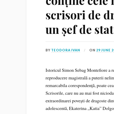
conține cele
scrisori de d
un șef de stat
BY
TEODORA IVAN
ON
29 JUNE 2
Istoricul Simon Sebag Montefiore a re
reproducere magistrală a puterii nelim
remarcabila corespondență, poate cea m
Scrisorile, care nu au mai fost niciod
extraordinarei povești de dragoste din
adolescentă, Ekaterina „Katia” Dolgoru