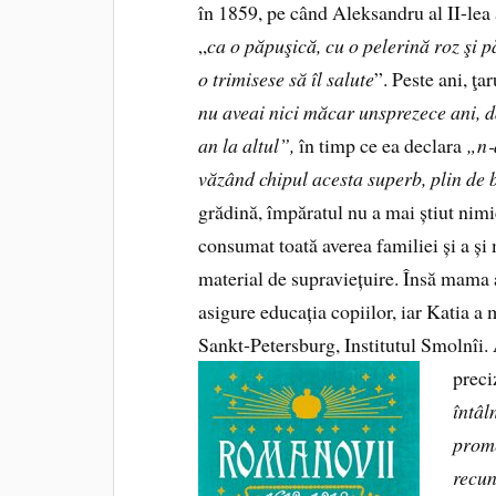
în 1859, pe când Aleksandru al II-lea a
„
ca o păpuşică, cu o pelerină roz şi p
o trimisese să îl salute
”. Peste ani, ţa
nu aveai nici măcar unsprezece ani, d
an la altul”,
în timp ce ea declara
„n
‑
văzând chipul acesta superb, plin de 
grădină, împăratul nu a mai știut nimi
consumat toată averea familiei și a și 
material de supraviețuire. Însă mama a
asigure educația copiilor, iar Katia a
Sankt‑Peters­burg, Institutul Smolnîi.
preci
întâl
prome
recun