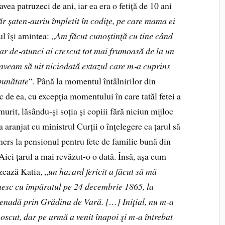
vea patruzeci de ani, iar ea era o fetiță de 10 ani
ăr şaten
‑
auriu împletit în codiţe, pe care mama ei
rul îşi amintea: „
Am făcut cunoştinţă cu tine când
ar de
‑
atunci ai crescut tot mai frumoasă de la un
aveam să uit niciodată extazul care m
‑
a cuprins
bunătate
“. Până la momentul întâlnirilor din
c de ea, cu excepția momentului în care tatăl fetei a
murit, lăsându-și soția și copiii fără niciun mijloc
 aranjat cu ministrul Curții o înțelegere ca țarul să
 mers la pensionul pentru fete de familie bună din
 Aici țarul a mai revăzut-o o dată.
Însă, așa cum
zează Katia, „
un hazard fericit a făcut să mă
nesc cu împăratul pe 24 decembrie 1865, la
nadă prin Grădina de Vară. […] Iniţial, nu m
‑
a
oscut, dar pe urmă a venit înapoi şi m
‑
a întrebat