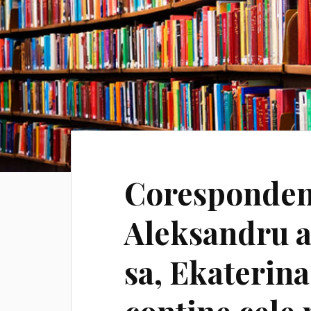
Corespondenț
Aleksandru al
sa, Ekaterin