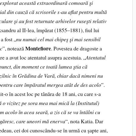
u explorat această extraordinară comoară şi
ial din cauză că scrisorile s
‑
au aflat pentru multă
lare şi au fost returnate arhivelor ruseşti relativ
ksandru al II‑lea, împărat (1855–1881), fiul lui
a fost „
nu numai cel mai chipeş şi mai sensibil
Montefiore
ic
”, notează
. Povestea de dragoste a
re a avut loc atentatul asupra acestuia. „
Atentatul
 punct, din moment ce toată lumea ştia că
 zilnic în Grădina de Vară, chiar dacă nimeni nu
pentru care împăratul mergea atât de des acolo
”.
nit-o în acest loc pe tânăra de 18 ani, cu care s-a
 o vizitez pe sora mea mai mică la (Institutul)
acolo în acea seară, a zis că se va întâlni cu
ngăresc, care uneori mă enerva
“, nota Katia. Dar
vedeau, cei doi cunoscându-se în urmă cu şapte ani,