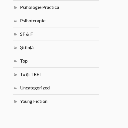
Psihologie Practica
Psihoterapie
SF & F
Știință
Top
Tu și TREI
Uncategorized
Young Fiction