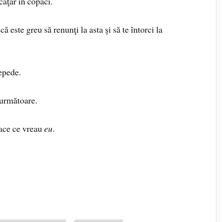
aţăr în copaci.
este greu să renunţi la asta şi să te întorci la
epede.
următoare.
ace ce vreau
eu
.