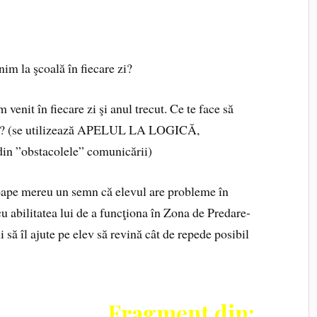
nim la şcoală în fiecare zi?
it în fiecare zi şi anul trecut. Ce te face să
 fel? (se utilizează APELUL LA LOGICĂ,
n ”obstacolele” comunicării)
roape mereu un semn că elevul are probleme în
 cu abilitatea lui de a funcţiona în Zona de Predare-
i să îl ajute pe elev să revină cât de repede posibil
Fragment din: