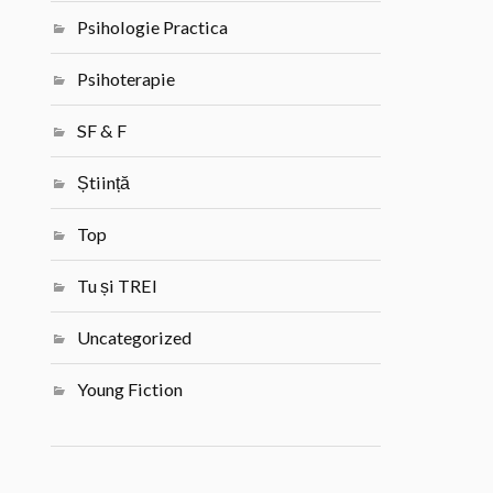
Psihologie Practica
Psihoterapie
SF & F
Știință
Top
Tu și TREI
Uncategorized
Young Fiction