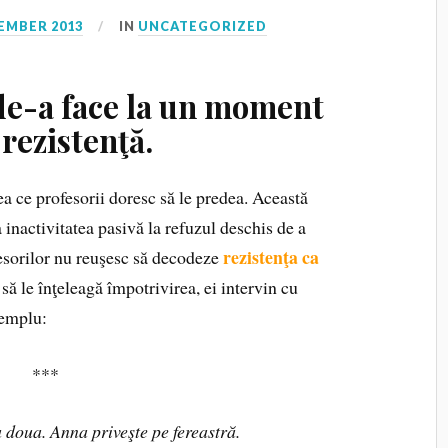
EMBER 2013
IN
UNCATEGORIZED
 de-a face la un moment
 rezistenţă.
ea ce profesorii doresc să le predea. Această
 inactivitatea pasivă la refuzul deschis de a
rezistenţa ca
esorilor nu reuşesc să decodeze
 să le înţeleagă împotrivirea, ei intervin cu
xemplu:
***
a doua. Anna priveşte pe fereastră.