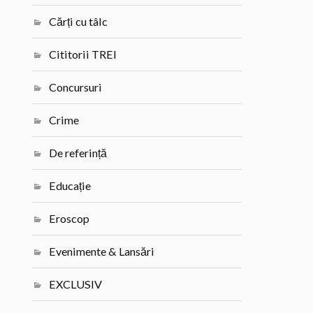
Cărți cu tâlc
Cititorii TREI
Concursuri
Crime
De referință
Educație
Eroscop
Evenimente & Lansări
EXCLUSIV