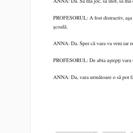
ANNA: Da. Să mă joc, să înot, să mă c
PROFESORUL: A fost distractiv, aşa că 
şcoală.
ANNA: Da. Sper că vara va veni iar r
PROFESORUL: De abia aştepţi vara 
ANNA: Da, vara următoare o să pot f