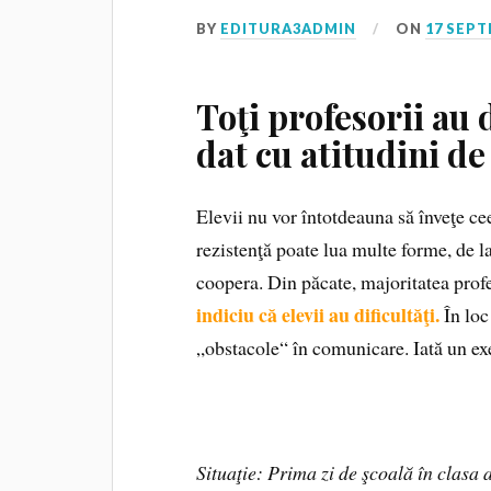
BY
EDITURA3ADMIN
ON
17 SEPT
Toţi profesorii au
dat cu atitudini de
Elevii nu vor întotdeauna să înveţe ce
rezistenţă poate lua multe forme, de la
coopera. Din păcate, majoritatea prof
indiciu că elevii au dificultăţi.
În loc
„obstacole“ în comunicare. Iată un e
Situaţie: Prima zi de şcoală în clasa 