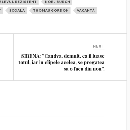
ELEVUL REZISTENT
NOEL BURCH
T
SCOALA
THOMAS GORDON
VACANȚĂ
NEXT
i
SIRENA: ”Candva, demult, ea ii luase
totul, iar in clipele acelea, se pregatea
sa o faca din nou”.