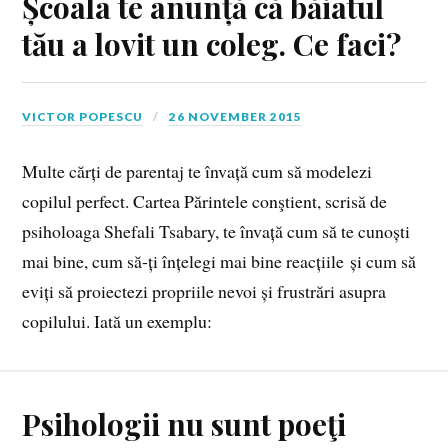
Școala te anunță că băiatul
tău a lovit un coleg. Ce faci?
VICTOR POPESCU
26 NOVEMBER 2015
Multe cărți de parentaj te învață cum să modelezi
copilul perfect. Cartea Părintele conştient, scrisă de
psiholoaga Shefali Tsabary, te învață cum să te cunoști
mai bine, cum să-ți înțelegi mai bine reacțiile și cum să
eviți să proiectezi propriile nevoi și frustrări asupra
copilului. Iată un exemplu:
Psihologii nu sunt poeţi