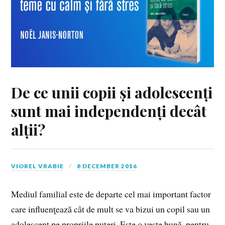
De ce unii copii și adolescenți
sunt mai independenți decât
alții?
VIOREL VRABIE
8 DECEMBER 2016
Mediul familial este de departe cel mai important factor
care influenţează cât de mult se va bizui un copil sau un
adolescent pe propriile puteri. Este o veste bună, pentru