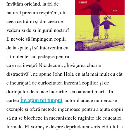
învățăm oricând, la fel de
natural precum respirăm, din
ceea ce trăim și din ceea ce
vedem zi de zi în jurul nostru?
E nevoie să împingem copiii
de la spate și să intervenim cu
stimulente sau pedepse pentru
ca ei să învețe? Nicidecum. „Învățarea chiar e
distractivă”, ne spune John Holt, cu atât mai mult cu cât
e încurajată de curiozitatea inerentă copiilor și de
dorința lor de a face lucrurile „ca oamenii mari”. În
Învăţăm tot timpul
cartea
, autorul aduce numeroase
exemple și oferă metode ingenioase pentru a ajuta copiii
să nu se blocheze în mecanismele ruginite ale educației
formale. El vorbește despre deprinderea scris-cititului, a