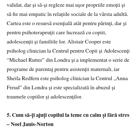
validat, dar și să-și regleze mai ușor propriile emoții și
să fie mai empatic în relațiile sociale de la vârsta adultă.
Cartea este o resursă esențială atât pentru părinți, dar și
pentru psihoterapeuții care lucrează cu copiii,
adolescenții și familiile lor. Alistair Cooper este
psiholog clinician la Centrul pentru Copii și Adolescenți
“Michael Rutter” din Londra și a implementat o serie de
programe de parentaj pentru asistenții maternali, iar
Sheila Redfern este psiholog clinician la Centrul „Anna
Freud” din Londra și este specializată în abuzul și
traumele copiilor și adolescenților.
5. Cum să-ți ajuți copilul la teme cu calm și fără stres
– Noel Janis-Norton