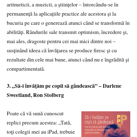
aritmeticii, a muzicii, a științelor – întorcându-se în
permanență la aplicațiile practice ale acestora și la
bucuria pe care o generează atunci când se transformă în
abilități. Rândurile sale transmit optimism, încredere și,
mai ales, dragoste pentru cei mai mici dintre noi –
susținând ideea că învățarea se produce firesc și cu
rezultate din cele mai bune, atunci când nu e îngrădită și
compartimentată.
3. „Să-i învăţăm pe copii să gândească” – Darlene
Sweetland, Ron Stolberg
Poate că vă sună cunoscut
replici precum acestea: „Tată,
toţi colegii mei au iPad, trebuie