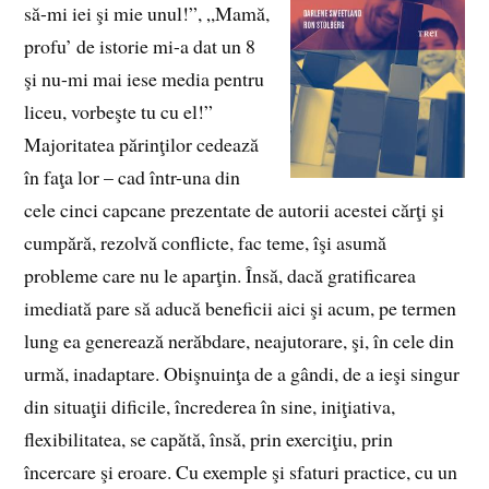
să-mi iei şi mie unul!”, „Mamă,
profu’ de istorie mi-a dat un 8
şi nu-mi mai iese media pentru
liceu, vorbeşte tu cu el!”
Majoritatea părinţilor cedează
în faţa lor – cad într-una din
cele cinci capcane prezentate de autorii acestei cărţi şi
cumpără, rezolvă conflicte, fac teme, îşi asumă
probleme care nu le aparţin. Însă, dacă gratificarea
imediată pare să aducă beneficii aici şi acum, pe termen
lung ea generează nerăbdare, neajutorare, şi, în cele din
urmă, inadaptare. Obişnuinţa de a gândi, de a ieşi singur
din situaţii dificile, încrederea în sine, iniţiativa,
flexibilitatea, se capătă, însă, prin exerciţiu, prin
încercare şi eroare. Cu exemple şi sfaturi practice, cu un