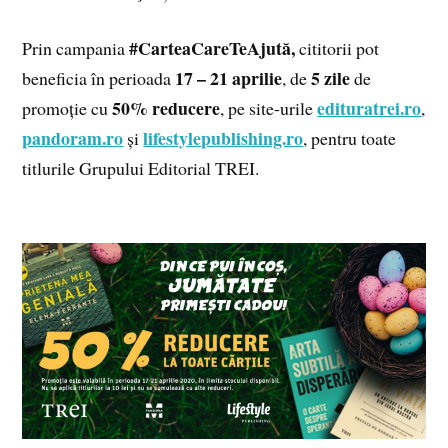
#CarteaCareTeAjută,
Prin campania
cititorii pot
17 – 21 aprilie
5 zile
beneficia în perioada
, de
de
50% reducere
edituratrei.ro
promoție cu
, pe site-urile
,
pandoram.ro
lifestylepublishing.ro
și
, pentru toate
titlurile Grupului Editorial TREI.