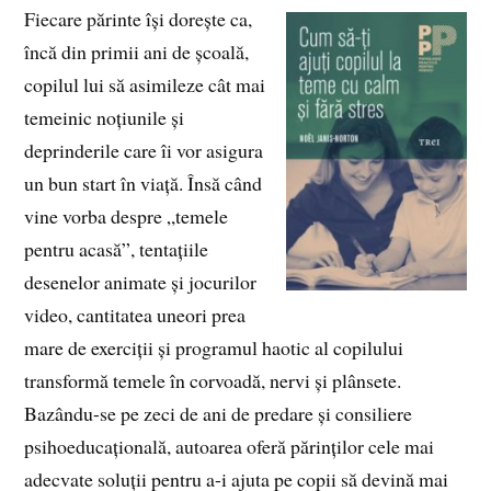
Fiecare părinte își dorește ca,
încă din primii ani de școală,
copilul lui să asimileze cât mai
temeinic noțiunile și
deprinderile care îi vor asigura
un bun start în viață. Însă când
vine vorba despre „temele
pentru acasă”, tentațiile
desenelor animate și jocurilor
video, cantitatea uneori prea
mare de exerciții și programul haotic al copilului
transformă temele în corvoadă, nervi și plânsete.
Bazându-se pe zeci de ani de predare și consiliere
psihoeducațională, autoarea oferă părinților cele mai
adecvate soluții pentru a-i ajuta pe copii să devină mai