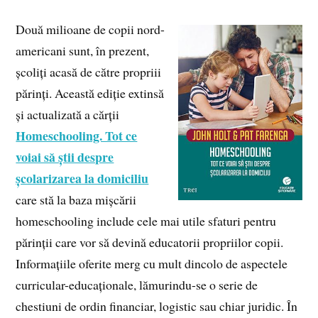
Două milioane de copii nord-
americani sunt, în prezent,
școliți acasă de către propriii
părinți. Această ediție extinsă
și actualizată a cărții
Homeschooling. Tot ce
voiai să știi despre
școlarizarea la domiciliu
care stă la baza mișcării
homeschooling include cele mai utile sfaturi pentru
părinții care vor să devină educatorii propriilor copii.
Informațiile oferite merg cu mult dincolo de aspectele
curricular-educaționale, lămurindu-se o serie de
chestiuni de ordin financiar, logistic sau chiar juridic. În