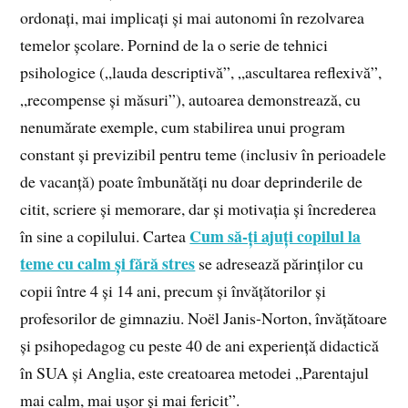
ordonați, mai implicați și mai autonomi în rezolvarea
temelor școlare. Pornind de la o serie de tehnici
psihologice („lauda descriptivă”, „ascultarea reflexivă”,
„recompense și măsuri”), autoarea demonstrează, cu
nenumărate exemple, cum stabilirea unui program
constant și previzibil pentru teme (inclusiv în perioadele
de vacanță) poate îmbunătăți nu doar deprinderile de
citit, scriere și memorare, dar și motivația și încrederea
Cum să-ți ajuți copilul la
în sine a copilului. Cartea
teme cu calm și fără stres
se adresează părinților cu
copii între 4 și 14 ani, precum și învățătorilor și
profesorilor de gimnaziu. Noël Janis-Norton, învățătoare
și psihopedagog cu peste 40 de ani experiență didactică
în SUA și Anglia, este creatoarea metodei „Parentajul
mai calm, mai uşor și mai fericit”.