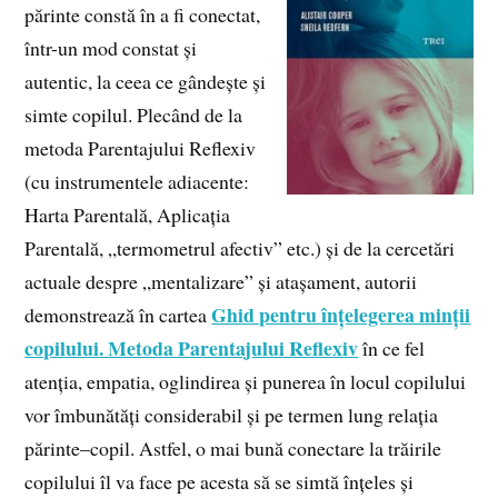
părinte constă în a fi conectat,
într-un mod constat și
autentic, la ceea ce gândește și
simte copilul. Plecând de la
metoda Parentajului Reflexiv
(cu instrumentele adiacente:
Harta Parentală, Aplicația
Parentală, „termometrul afectiv” etc.) și de la cercetări
actuale despre „mentalizare” și atașament, autorii
Ghid pentru înțelegerea minții
demonstrează în cartea
copilului. Metoda Parentajului Reflexiv
în ce fel
atenția, empatia, oglindirea și punerea în locul copilului
vor îmbunătăți considerabil și pe termen lung relația
părinte–copil. Astfel, o mai bună conectare la trăirile
copilului îl va face pe acesta să se simtă înțeles și