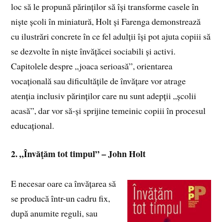
loc să le propună părinților să își transforme casele în
niște școli în miniatură, Holt și Farenga demonstrează
cu ilustrări concrete în ce fel adulții își pot ajuta copiii să
se dezvolte în niște învățăcei sociabili și activi.
Capitolele despre „joaca serioasă”, orientarea
vocațională sau dificultățile de învățare vor atrage
atenția inclusiv părinților care nu sunt adepții „școlii
acasă”, dar vor să-și sprijine temeinic copiii în procesul
educațional.
2. „Învăţăm tot timpul” – John Holt
E necesar oare ca învățarea să
se producă într-un cadru fix,
după anumite reguli, sau