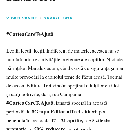
VIOREL VRABIE
20 APRIL 2020
#CarteaCareTeAjută
Lecții, lecții, lecții. Indiferent de materie, acestea nu se
numără printre activitățile preferate ale copiilor. Nici ale
părinților. Mai ales acum, când există cu siguranță și mai
multe provocări la capitolul teme de făcut acasă. Tocmai
de aceea, Editura Trei vine în sprijinul adulților cu idei
și cărți potrivite, dar și cu Campania
#CarteaCareTeAjută
, lansată special în această
#GrupulEditorialTrei,
perioadă de
cititorii pot
17 – 21 aprilie,
5 zile de
beneficia în perioada
de
promoție
50% reducere
cu
, pe site-urile