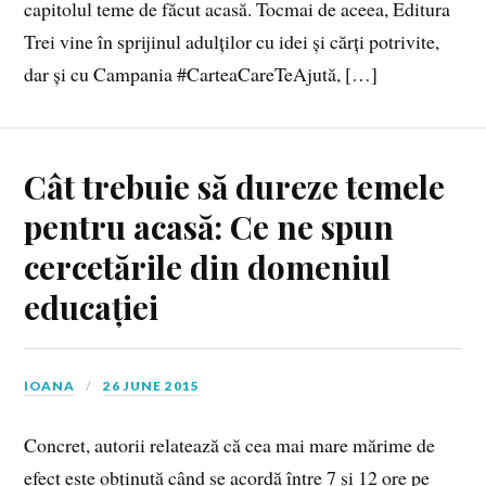
capitolul teme de făcut acasă. Tocmai de aceea, Editura
Trei vine în sprijinul adulților cu idei și cărți potrivite,
dar și cu Campania #CarteaCareTeAjută, […]
Cât trebuie să dureze temele
pentru acasă: Ce ne spun
cercetările din domeniul
educației
IOANA
26 JUNE 2015
Concret, autorii relatează că cea mai mare mărime de
efect este obţinută când se acordă între 7 şi 12 ore pe