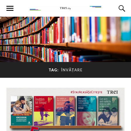
TAG:
ÎNVĂȚARE