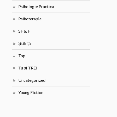
Psihologie Practica
Psihoterapie
SF & F
Știință
Top
Tu și TREI
Uncategorized
Young Fiction