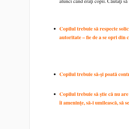
atunci când eraţi copii. Căutaţi să
Copilul trebuie să respecte soli
autoritate – fie de a se opri din 
ascultă atunci când învăţătoarea î
să meargă la tablă, se va pune într-
posibil) o sancţiune. Copiii neasc
Copilul trebuie să-şi poată cont
să fie considerat agresiv, violent,
Copilul trebuie să ştie că nu are 
îi ameninţe, să-i umilească, să s
colegii şi cadrele didactice. Nu e 
transformăm această regulă într-o 