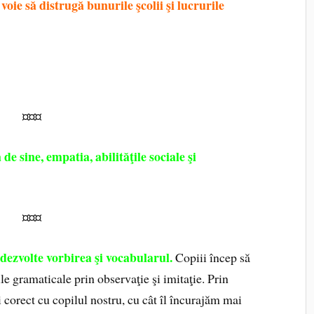
voie să distrugă bunurile şcolii şi lucrurile
reţ faţă de lucrurile sale, ale şcolii şi ale celorlalţi
 pruncie, atunci când îi permitem copilului să
ă pentru că e nervos, grăbindu-ne să i le înlocuim
tem.
¤¤¤
de sine, empatia, abilităţile sociale şi
¤¤¤
 dezvolte vorbirea şi vocabularul.
Copiii încep să
ile gramaticale prin observaţie şi imitaţie. Prin
corect cu copilul nostru, cu cât îl încurajăm mai