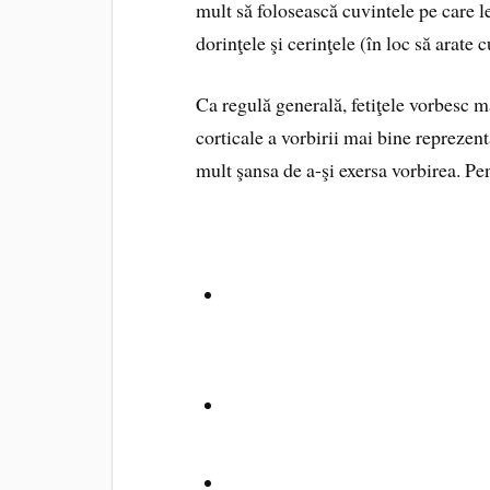
mult să folosească cuvintele pe care l
dorinţele şi cerinţele (în loc să arate 
Ca regulă generală, fetiţele vorbesc ma
corticale a vorbirii mai bine reprezen
mult şansa de a-şi exersa vorbirea. Pe
Repetaţi din când în când ceea 
nou în conversaţie:
Azi am dansa
la grădiniţă! Ai învăţat un dans
Integraţi afirmaţiile copilului 
joci cu păpuşa primită de la Moş
Citiţi copilului povestioare de l