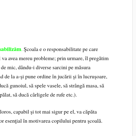
sabilizăm
.
Şcoala e o responsabilitate pe care
el va avea mereu probleme; prin urmare, îl pregătim
 de mic, dându-i diverse sarcini pe măsura
nd de la a-şi pune ordine în jucării şi în lucruşoare,
ducă gunoiul, să spele vasele, să strângă masa, să
pălat, să ducă cârligele de rufe etc.).
oros, capabil şi tot mai sigur pe el, va căpăta
tor esenţial în motivarea copilului pentru şcoală.