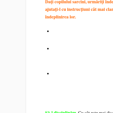
Daţi copilului sarcini, urmăriţi îndep
ajutaţi-l cu instrucţiuni cât mai clar
îndeplinirea lor.
Nu-l scutiţi mereu spunându-i că
timp, va crede şi el că nu e în st
Nu-i spuneţi că singura lui sarci
servitori şi asistenţi, copilul to
viaţă. Doar nu o să-i tragă cinev
Nu renunţaţi să-i mai adresaţi s
în mod corespunzător sau pentru 
Copilul are nevoie de exerciţiu ca
Să-l disciplinăm.
Cu cât este mai dis