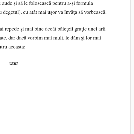
e aude şi să le folosească pentru a-şi formula
cu degetul), cu atât mai uşor va învăţa să vorbească.
i repede şi mai bine decât băieţeii graţie unei arii
tate, dar dacă vorbim mai mult, le dăm şi lor mai
ntru aceasta:
¤¤¤
ce copilul afirmă mai înainte de a adăuga ceva
spune copilul.
t la grădiniţă,
Grozav, ai dansat
 nou?
în fraze mai ample.
, spune el.
Mă joc cu păpuşa
Te
 Crăciun.
a vârste foarte fragede, chiar dacă vi se pare că e