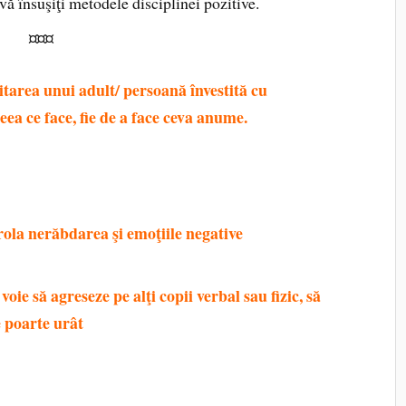
 vă însuşiţi metodele disciplinei pozitive.
¤¤¤
citarea unui adult/ persoană învestită cu
ceea ce face, fie de a face ceva anume.
Dacă nu
i cere, de pildă, să nu mai răspundă neîntrebat sau
o situaţie dificilă, ceea ce va atrage (foarte
ultători sunt consideraţi copii-problemă.
rola nerăbdarea şi emoţiile negative
altfel riscă
 deci, din nou, copil-problemă.
voie să agreseze pe alţi copii verbal sau fizic, să
e poarte urât
,
altfel va intra curând în conflict cu
suficient doar să-i explicăm, e nevoie să
regulă de viaţă.