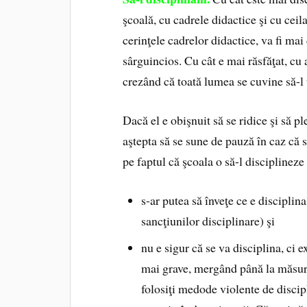
şcoală, cu cadrele didactice şi cu ceila
cerinţele cadrelor didactice, va fi mai
sârguincios. Cu cât e mai răsfăţat, cu 
crezând că toată lumea se cuvine să-l 
Dacă el e obişnuit să se ridice şi să 
aştepta să se sune de pauză în caz că s
pe faptul că
şcoala o să-l disciplineze
s-ar putea să înveţe ce e disciplin
sancţiunilor disciplinare) şi
nu e sigur că se va disciplina, ci e
mai grave, mergând până la măsuri
folosiţi medode violente de discipl