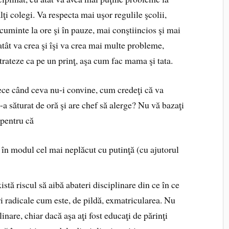
lţi colegi. Va respecta mai uşor regulile şcolii,
 cuminte la ore şi în pauze, mai conştiincios şi mai
atât va crea şi îşi va crea mai multe probleme,
trateze ca pe un prinţ, aşa cum fac mama şi tata.
plece când ceva nu-i convine, cum credeţi că va
-a săturat de oră şi are chef să alerge? Nu vă bazaţi
pentru că
a în modul cel mai neplăcut cu putinţă (cu ajutorul
xistă riscul să aibă abateri disciplinare din ce în ce
 radicale cum este, de pildă, exmatricularea. Nu
inare, chiar dacă aşa aţi fost educaţi de părinţi