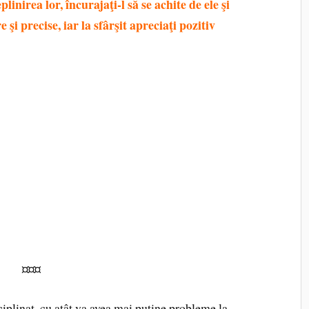
linirea lor, încurajaţi-l să se achite de ele şi
e şi precise, iar la sfârşit apreciaţi pozitiv
 e prea mic, nu se pricepe, nu poate etc. În
are de nimic.
nă e să se joace. Chiar dacă aveţi 100 de
t are nevoie să înveţe să se descurce singur în
a nădragii toată viaţa!
olicitări doar pentru că nu se achită de acestea
că voi le faceţi mai repede şi mai bine.
 să înveţe. Ca noi toţi, de altfel.
¤¤¤
ciplinat, cu atât va avea mai puţine probleme la