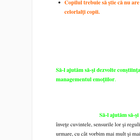
Copilul trebuie să ştie că nu are 
celorlalţi copii.
O atitudine de disp
copii se clădeşte încă din fragedă
izbească jucăriile şi să le distrug
pentru că, vezi Doamne, ne permi
Să-l ajutăm să-şi dezvolte conştiinţa 
managementul emoţiilor
.
Să-l ajutăm să-şi
înveţe cuvintele, sensurile lor şi regul
urmare, cu cât vorbim mai mult şi mai 