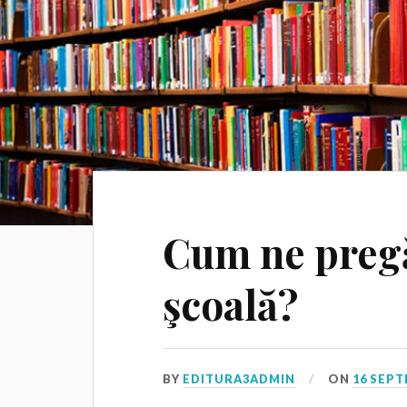
Cum ne pregă
şcoală?
BY
EDITURA3ADMIN
ON
16 SEPT