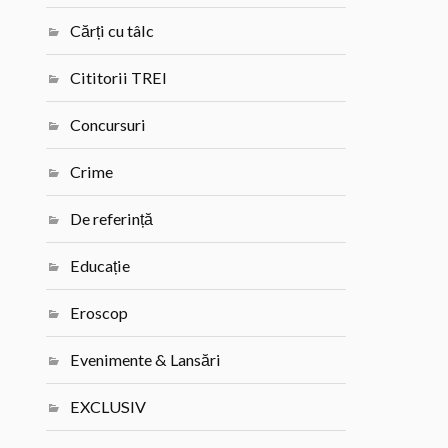
Cărți cu tâlc
Cititorii TREI
Concursuri
Crime
De referință
Educație
Eroscop
Evenimente & Lansări
EXCLUSIV