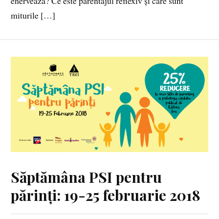
enervează? Ce este parentajul reflexiv și care sunt
miturile […]
Săptămâna PSI pentru
părinți: 19-25 februarie 2018