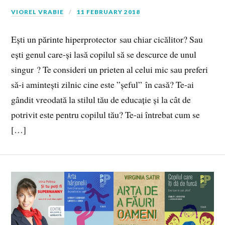
VIOREL VRABIE
11 FEBRUARY 2018
Ești un părinte hiperprotector sau chiar cicălitor? Sau
ești genul care-și lasă copilul să se descurce de unul
singur ? Te consideri un prieten al celui mic sau preferi
să-i amintești zilnic cine este ”șeful” în casă? Te-ai
gândit vreodată la stilul tău de educație și la cât de
potrivit este pentru copilul tău? Te-ai întrebat cum se
[…]