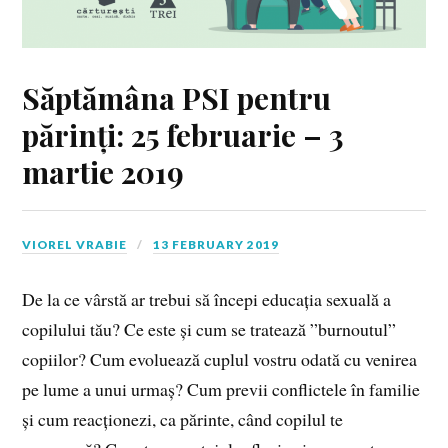
Săptămâna PSI pentru
părinți: 25 februarie – 3
martie 2019
VIOREL VRABIE
13 FEBRUARY 2019
De la ce vârstă ar trebui să începi educația sexuală a
copilului tău? Ce este și cum se tratează ”burnoutul”
copiilor? Cum evoluează cuplul vostru odată cu venirea
pe lume a unui urmaș? Cum previi conflictele în familie
și cum reacționezi, ca părinte, când copilul te