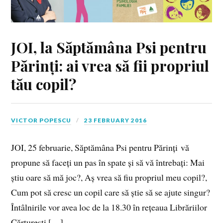
JOI, la Săptămâna Psi pentru
Părinți: ai vrea să fii propriul
tău copil?
VICTOR POPESCU
23 FEBRUARY 2016
JOI, 25 februarie, Săptămâna Psi pentru Părinți vă
propune să faceți un pas în spate și să vă întrebați: Mai
știu oare să mă joc?, Aș vrea să fiu propriul meu copil?,
Cum pot să cresc un copil care să știe să se ajute singur?
Întâlnirile vor avea loc de la 18.30 în rețeaua Librăriilor
Cărturești […]