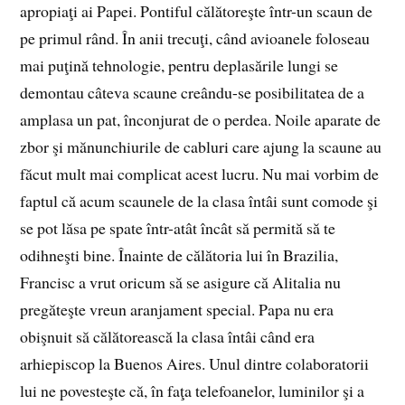
apropiaţi ai Papei. Pontiful călătoreşte într-un scaun de
pe primul rând. În anii trecuţi, când avioanele foloseau
mai puţină tehnologie, pentru deplasările lungi se
demontau câteva scaune creându-se posibilitatea de a
amplasa un pat, înconjurat de o perdea. Noile aparate de
zbor şi mănunchiurile de cabluri care ajung la scaune au
făcut mult mai complicat acest lucru. Nu mai vorbim de
faptul că acum scaunele de la clasa întâi sunt comode şi
se pot lăsa pe spate într-atât încât să permită să te
odihneşti bine. Înainte de călătoria lui în Brazilia,
Francisc a vrut oricum să se asigure că Alitalia nu
pregăteşte vreun aranjament special. Papa nu era
obişnuit să călătorească la clasa întâi când era
arhiepiscop la Buenos Aires. Unul dintre colaboratorii
lui ne povesteşte că, în faţa telefoanelor, luminilor şi a