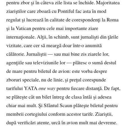
pentru zbor şi în câteva zile lista se închide. Majoritatea
ziariştilor care zboară cu Pontiful fac asta în mod
regulat şi lucrează în calitate de corespondenţi la Roma
şi la Vatican pentru cele mai importante ziare
internaţionale. Alţii, în schimb, sunt jurnalişti din ţările
vizitate, care cer să meargă doar într-o anumită
călătorie. Jurnaliştii — sau mai bine zis ziarele lor,
agenţiile sau televiziunile lor — plătesc o sumă destul
de mare pentru biletul de avion: este vorba despre
zboruri speciale, nu de linie, şi preţul corespunde
tarifului YATA
one way
pentru fiecare distanţă. De fapt,
se plăteşte cât un bilet întreg de clasa întâi şi adesea
chiar mai mult. Şi Sfântul Scaun plăteşte biletul pentru
membrii cortegiului conform acestor tarife. Ziariştii,
după verificări atente, urcă în avion mult mai devreme.