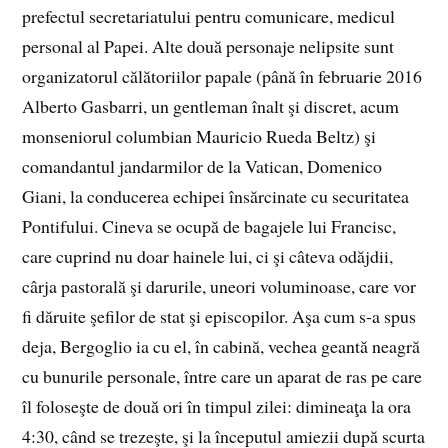
prefectul secretariatului pentru comunicare, medicul
personal al Papei. Alte două personaje nelipsite sunt
organizatorul călătoriilor papale (până în februarie 2016
Alberto Gasbarri, un gentleman înalt şi discret, acum
monseniorul columbian Mauricio Rueda Beltz) şi
comandantul jandarmilor de la Vatican, Domenico
Giani, la conducerea echipei însărcinate cu securitatea
Pontifului. Cineva se ocupă de bagajele lui Francisc,
care cuprind nu doar hainele lui, ci şi câteva odăjdii,
cârja pastorală şi darurile, uneori voluminoase, care vor
fi dăruite şefilor de stat şi episcopilor. Aşa cum s-a spus
deja, Bergoglio ia cu el, în cabină, vechea geantă neagră
cu bunurile personale, între care un aparat de ras pe care
îl foloseşte de două ori în timpul zilei: dimineaţa la ora
4:30, când se trezeşte, şi la începutul amiezii după scurta