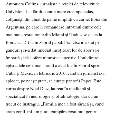
Antonieta Collins, jurnalistă a reţelei de televiziune
Univision, i-a dăruit o cutie mare cu empanadas,
colţunaşii din aluat de pâine umpluţi cu carne, tipici din
Argentina, pe care îi comandase într-unul dintre cele
mai bune restaurante din Miami şi îi adusese cu ea la
Roma ca să-i ia în zborul papal. Francisc n-a stat pe
gânduri şi i-a dat imediat însoţitoarelor de zbor să-i
împartă şi să-i ofere tuturor ca aperitiv. Unul dintre
episoadele cele mai stranii a avut loc în zborul spre
Cuba şi Mexic, în februarie 2016, când un jurnalist s-a
aplecat, pe neaşteptate, să cureţe pantofii Papei. Este
vorba despre Noel Diaz, laureat în medicină şi
specializat în neurologie şi oftalmologie, dar cu un
trecut de lustragiu. „Familia mea a fost săracă şi, când
eram copil, mi-am putut cumpăra costumul pentru