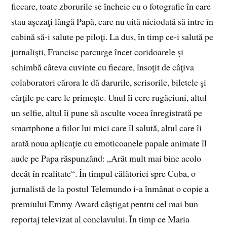
fiecare, toate zborurile se încheie cu o fotografie în care
stau aşezaţi lângă Papă, care nu uită niciodată să intre în
cabină să-i salute pe piloţi. La dus, în timp ce-i salută pe
jurnalişti, Francisc parcurge încet coridoarele şi
schimbă câteva cuvinte cu fiecare, însoţit de câţiva
colaboratori cărora le dă darurile, scrisorile, biletele şi
cărţile pe care le primeşte. Unul îi cere rugăciuni, altul
un selfie, altul îi pune să asculte vocea înregistrată pe
smartphone a fiilor lui mici care îl salută, altul care îi
arată noua aplicaţie cu emoticoanele papale animate îl
aude pe Papa răspunzând: „Arăt mult mai bine acolo
decât în realitate“. În timpul călătoriei spre Cuba, o
jurnalistă de la postul Telemundo i-a înmânat o copie a
premiului Emmy Award câştigat pentru cel mai bun
reportaj televizat al conclavului. În timp ce Maria