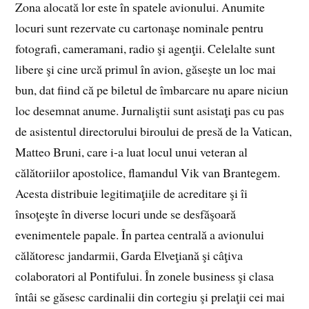
Zona alocată lor este în spatele avionului. Anumite
locuri sunt rezervate cu cartonaşe nominale pentru
fotografi, cameramani, radio şi agenţii. Celelalte sunt
libere şi cine urcă primul în avion, găseşte un loc mai
bun, dat fiind că pe biletul de îmbarcare nu apare niciun
loc desemnat anume. Jurnaliştii sunt asistaţi pas cu pas
de asistentul directorului biroului de presă de la Vatican,
Matteo Bruni, care i-a luat locul unui veteran al
călătoriilor apostolice, flamandul Vik van Brantegem.
Acesta distribuie legitimaţiile de acreditare şi îi
însoţeşte în diverse locuri unde se desfăşoară
evenimentele papale. În partea centrală a avionului
călătoresc jandarmii, Garda Elveţiană şi câţiva
colaboratori al Pontifului. În zonele business şi clasa
întâi se găsesc cardinalii din cortegiu şi prelaţii cei mai