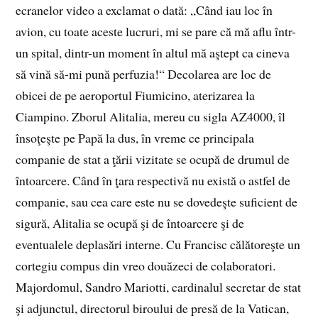
ecranelor video a exclamat o dată: „Când iau loc în
avion, cu toate aceste lucruri, mi se pare că mă aflu într-
un spital, dintr-un moment în altul mă aştept ca cineva
să vină să-mi pună perfuzia!“ Decolarea are loc de
obicei de pe aeroportul Fiumicino, aterizarea la
Ciampino. Zborul Alitalia, mereu cu sigla AZ4000, îl
însoţeşte pe Papă la dus, în vreme ce principala
companie de stat a ţării vizitate se ocupă de drumul de
întoarcere. Când în ţara respectivă nu există o astfel de
companie, sau cea care este nu se dovedeşte suficient de
sigură, Alitalia se ocupă şi de întoarcere şi de
eventualele deplasări interne. Cu Francisc călătoreşte un
cortegiu compus din vreo douăzeci de colaboratori.
Majordomul, Sandro Mariotti, cardinalul secretar de stat
şi adjunctul, directorul biroului de presă de la Vatican,