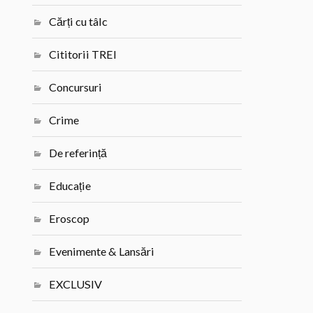
Cărți cu tâlc
Cititorii TREI
Concursuri
Crime
De referință
Educație
Eroscop
Evenimente & Lansări
EXCLUSIV