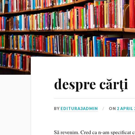
despre cărţi
BY
EDITURA3ADMIN
ON
2 APRIL 
Să revenim. Cred ca n-am specificat că