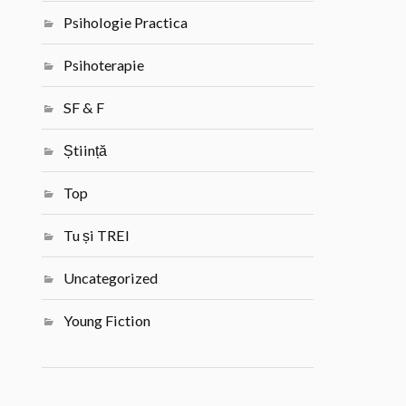
Psihologie Practica
Psihoterapie
SF & F
Știință
Top
Tu și TREI
Uncategorized
Young Fiction