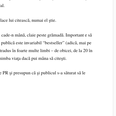
al.
lace lui citească, numai el ştie.
la cade-n mână, claie peste grămadă. Important e să
 publică este invariabil “bestseller” (adică, mai pe
radus în foarte multe limbi – de obicei, de la 20 în
chimba viaţa dacă pui mâna să citeşti.
e PR şi presupun că şi publicul s-a săturat să le