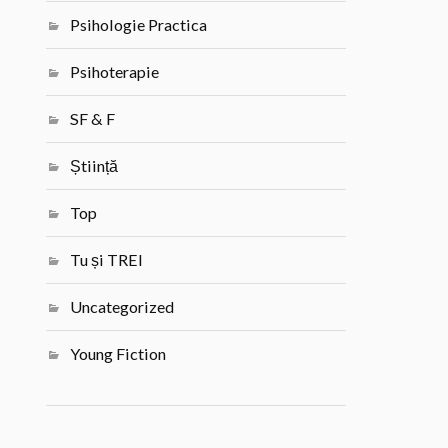
Psihologie Practica
Psihoterapie
SF & F
Știință
Top
Tu și TREI
Uncategorized
Young Fiction