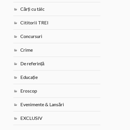
Cărți cu tâlc
Cititorii TREI
Concursuri
Crime
De referință
Educație
Eroscop
Evenimente & Lansări
EXCLUSIV