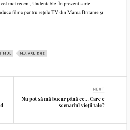
, cel mai recent, Undeniable. În prezent scrie
roduce filme pentru reţele TV din Marea Britanie şi
PRIMUL
M.J. ARLIDGE
NEXT
Nu pot să mă bucur până ce… Care e
ld
scenariul vieții tale?