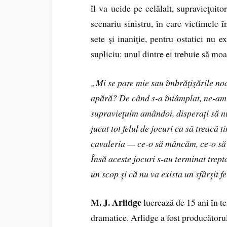
îl va ucide pe celălalt, supravieţuito
scenariu sinistru, în care victimele 
sete şi inaniţie, pentru ostatici nu 
supliciu: unul dintre ei trebuie să moa
„Mi se pare mie sau îmbrăţişările noa
apără? De când s-a întâmplat, ne-am a
supravieţuim amândoi, disperaţi să n
jucat tot felul de jocuri ca să treacă
cavaleria — ce-o să mâncăm, ce-o să 
Însă aceste jocuri s-au terminat trept
un scop şi că nu va exista un sfârşit fe
M. J. Arlidge
lucrează de 15 ani în te
dramatice. Arlidge a fost producătorul