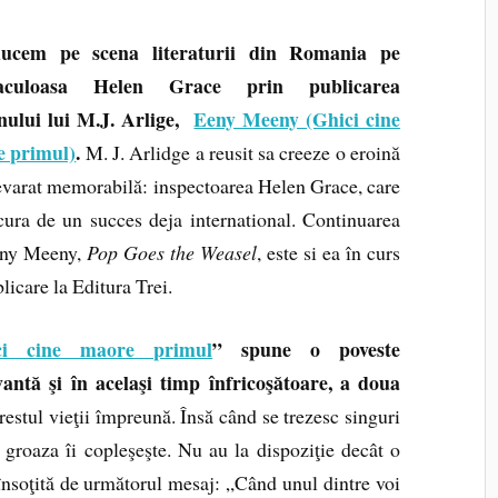
ucem pe scena literaturii din Romania pe
taculoasa Helen Grace prin publicarea
ului lui M.J. Arlige,
Eeny Meeny (Ghici cine
 primul)
.
M. J. Arlidge a reusit sa creeze o eroină
evarat memorabilă: inspectoarea Helen Grace, care
cura de un succes deja international. Continuarea
eny Meeny,
Pop Goes the Weasel
, este si ea în curs
licare la Editura Trei.
ci cine maore primul
” spune o poveste
vantă şi în acelaşi timp înfricoşătoare, a doua
 restul vieţii împreună. Însă când se trezesc singuri
, groaza îi copleşeşte. Nu au la dispoziţie decât o
însoţită de următorul mesaj: „Când unul dintre voi