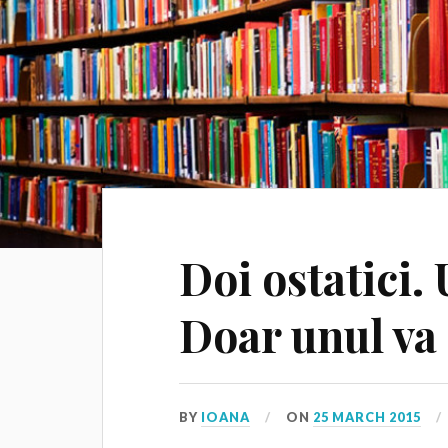
Doi ostatici.
Doar unul va 
BY
IOANA
ON
25 MARCH 2015