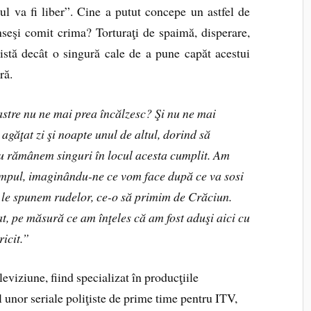
rul va fi liber”. Cine a putut concepe un astfel de
înseşi comit crima? Torturaţi de spaimă, disperare,
există decât o singură cale de a pune capăt acestui
ră.
stre nu ne mai prea încălzesc? Şi nu ne mai
găţat zi şi noapte unul de altul, dorind să
u rămânem singuri în locul acesta cumplit. Am
 timpul, imaginându-ne ce vom face după ce va sosi
le spunem rudelor, ce-o să primim de Crăciun.
at, pe măsură ce am înţeles că am fost aduşi aici cu
ricit.”
leviziune, fiind specializat în producţiile
 unor seriale poliţiste de prime time pentru ITV,