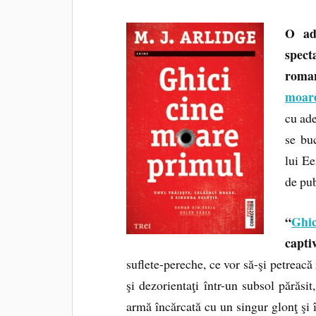
O ad
spec
roman
moare
cu ad
se bu
lui E
de pub
“
Ghi
capti
suflete-pereche, ce vor să-şi petreacă
şi dezorientaţi într-un subsol părăsit
armă încărcată cu un singur glonţ şi 