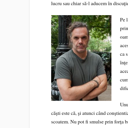
lucru sau chiar să‑l aducem în discuți
Pe 
prin
oame
ace
ca 
înțe
ace
cums
difi
Unul
căști este că, și atunci când conștien
scoatem. Nu pot fi smulse prin forța b