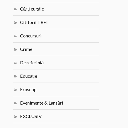
Cărți cu tâlc
Cititorii TREI
Concursuri
Crime
De referință
Educație
Eroscop
Evenimente & Lansări
EXCLUSIV