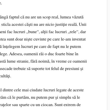
e.
lângă faptul că nu are un scop real, lumea văzută
 sticla acestei căști nu are nicio justiție reală. Unii
ni fac lucruri „bune“, alții fac lucruri „rele“, dar
stea sunt doar niște cuvinte pe care le‑am inventat
să înțelegem lucruri pe care de fapt nu le putem
lege. Adesea, oamenii răi o duc foarte bine în
astă lume stranie, fără noimă, în vreme ce oamenii
ecade tre­buie să suporte tot felul de presiuni și
cultăți.
 dintre cele mai ciudate lucruri legate de aceste
tizăm că le purtăm, nu putem pur și simplu să le
rațelor sau sparte cu un ciocan. Sunt extrem de