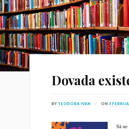
Dovada existe
BY
TEODORA IVAN
ON
3 FEBRUA
Să ne 