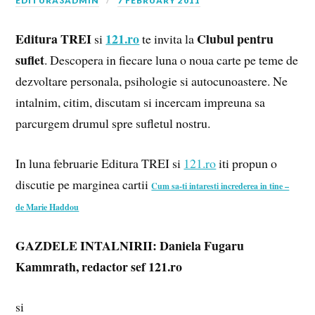
EDITURA3ADMIN
7 FEBRUARY 2011
Editura TREI
121.ro
Clubul pentru
si
te invita la
suflet
. Descopera in fiecare luna o noua carte pe teme de
dezvoltare personala, psihologie si autocunoastere. Ne
intalnim, citim, discutam si incercam impreuna sa
parcurgem drumul spre sufletul nostru.
In luna februarie Editura TREI si
121.ro
iti propun o
discutie pe marginea cartii
Cum sa-ti intaresti increderea in tine –
de Marie Haddou
GAZDELE INTALNIRII: Daniela Fugaru
Kammrath, redactor sef 121.ro
si