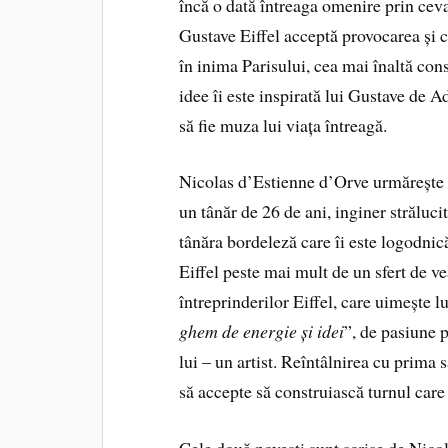
încă o dată întreaga omenire prin ceva
Gustave Eiffel acceptă provocarea și c
în inima Parisului, cea mai înaltă con
idee îi este inspirată lui Gustave de 
să fie muza lui viața întreagă.
Nicolas d’Estienne d’Orve urmărește în
un tânăr de 26 de ani, inginer străluci
tânăra bordeleză care îi este logodnic
Eiffel peste mai mult de un sfert de ve
întreprinderilor Eiffel, care uimește l
ghem de energie și idei
”, de pasiune p
lui – un artist. Reîntâlnirea cu prima 
să accepte să construiască turnul care