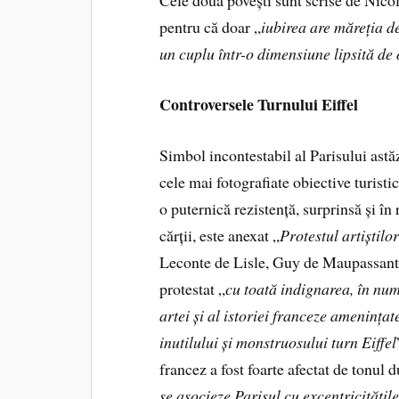
Cele două povești sunt scrise de Nico
pentru că doar „
iubirea are măreția de
un cuplu într-o dimensiune lipsită de
Controversele Turnului Eiffel
Simbol incontestabil al Parisului astă
cele mai fotografiate obiective turisti
o puternică rezistență, surprinsă și î
cărții, este anexat „
Protestul artiștilo
Leconte de Lisle, Guy de Maupassant 
protestat „
cu toată indignarea, în num
artei și al istoriei franceze amenințat
inutilului și monstruosului turn Eiffel
francez a fost foarte afectat de tonul d
se asocieze Parisul cu excentricitățil