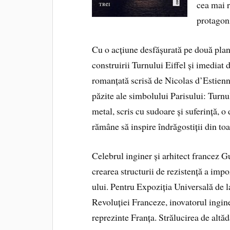
cea mai r
protagoni
Cu o acțiune desfășurată pe două planu
construirii Turnului Eiffel și imediat
romanțată scrisă de Nicolas d’Estienn
păzite ale simbolului Parisului: Turn
metal, scris cu sudoare și suferință, o 
rămâne să inspire îndrăgostiții din to
Celebrul inginer și arhitect francez G
crearea structurii de rezistență a impo
ului. Pentru Expoziția Universală de l
Revoluției Franceze, inovatorul ingi
reprezinte Franța. Strălucirea de altăda