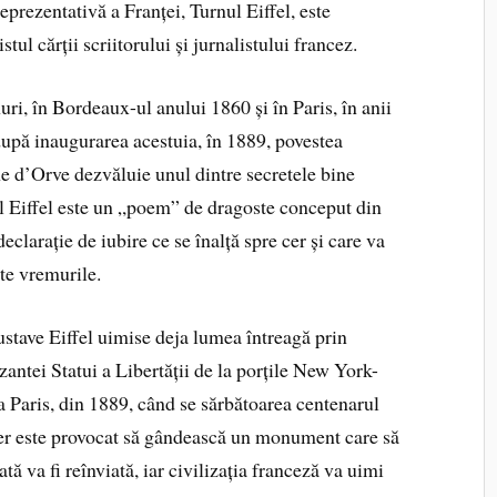
eprezentativă a Franței, Turnul Eiffel, este
stul cărții scriitorului și jurnalistului francez.
ri, în Bordeaux-ul anului 1860 și în Paris, în anii
 după inaugurarea acestuia, în 1889, povestea
e d’Orve dezvăluie unul dintre secretele bine
ul Eiffel este un „poem” de dragoste conceput din
declarație de iubire ce se înalță spre cer și care va
ate vremurile.
ustave Eiffel uimise deja lumea întreagă prin
zantei Statui a Libertății de la porțile New York-
a Paris, din 1889, când se sărbătoarea centenarul
ner este provocat să gândească un monument care să
tă va fi reînviată, iar civilizația franceză va uimi