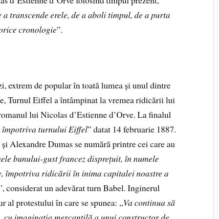
las d’Estienne d’Orve folosind timpul prezent,
 a transcende erele, de a aboli timpul, de a purta
 orice cronologie
”.
zi, extrem de popular în toată lumea și unul dintre
ce, Turnul Eiffel a întâmpinat la vremea ridicării lui
n romanul lui Nicolas d’Estienne d’Orve. La finalul
r împotriva turnului Eiffel
” datat 14 februarie 1887.
și Alexandre Dumas se numără printre cei care au
ele bunului-gust francez disprețuit, în numele
e, împotriva ridicării în inima capitalei noastre a
”, considerat un adevărat turn Babel. Inginerul
ur al protestului în care se spunea: „
Va continua să
e, cu imaginația mercantilă a unui constructor de