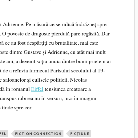
lui Adrienne. Pe măsură ce se ridică îndrăzneț spre
l. O poveste de dragoste pierdută pare regăsită. Dar
ă ce au fost despărțiți cu brutalitate, mai este
goste dintre Gustave și Adrienne, cu atât mai mult
te ani, a devenit soția unuia dintre bunii prieteni ai
t de a reînvia farmecul Parisului secolului al 19-
e saloanelor și culisele politicii, Nicolas
ndă în romanul
Eiffel
tensiunea creatoare a
 transpus iubirea nu în versuri, nici în imagini
e tinde spre cer.
FEL
FICTION CONNECTION
FICȚIUNE