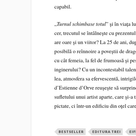
capabil.
„
Turnul schimbase totul
” și în viața 
cer, trecutul se întâlnește cu prezentu
are oare și un viitor? La 25 de ani, dup
posibilă o reînnoire a poveștii de dra
cu cât femeia, la fel de frumoasă și pes
inginerului? Cu un incontestabil talen
lea, atmosfera sa efervescentă, intrigil
d’Estienne d’Orve reușește să surpri
sufletului unui artist aparte, care și-a
pictate, ci într-un edificiu din oțel car
BESTSELLER
EDITURA TREI
EIF