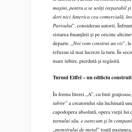
mașini, pentru a se urâți ireparabil și
dori nici America cea comercială, în
Parisului
”, considerau autorii. Înfrun
sistarea finanțării și pe oricine altci
departe. „
Noi vom construi un vis
”, l
refuzau să mai lucreze la turn. În secr
mare iubire, pierdută și regăsită.
Turnul Eiffel – un edificiu construi
În forma literei „A”, cu linii grațioase
iubire
” a creatorului său închinată une
capodopera absolută, opera vieții lui d
turnului său, e oarecum și în compani
„
monstrului de metal
” toată pasiunea,