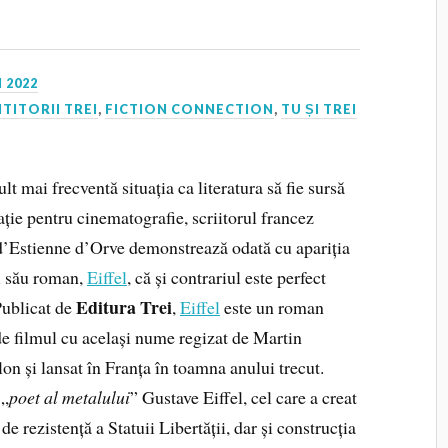
 2022
ITITORII TREI
,
FICTION CONNECTION
,
TU ȘI TREI
lt mai frecventă situația ca literatura să fie sursă
ație pentru cinematografie, scriitorul francez
d’Estienne d’Orve demonstrează odată cu apariția
i său roman,
Eiffel
, că și contrariul este perfect
Editura Trei
Publicat de
,
Eiffel
este un roman
de filmul cu același nume regizat de Martin
n și lansat în Franța în toamna anului trecut.
 „
poet al metalului
” Gustave Eiffel, cel care a creat
 de rezistență a Statuii Libertății, dar și construcția