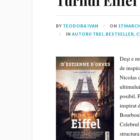
Turnul Eiffel
BY
TEODORA IVAN
ON
17 MARCH
IN
AUTORII TREI
,
BESTSELLER
,
C
Deși e mu
de inspir
Nicolas 
ultimulu
posibil. 
inspirat 
Bourboulo
Celebrul
structura