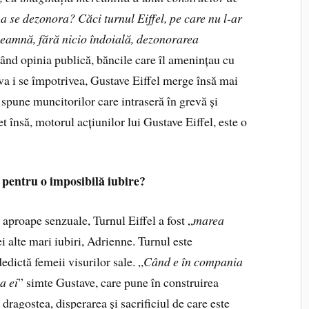
 a se dezonora? Căci turnul Eiffel, pe care nu l-ar
seamnă, fără nicio îndoială, dezonorarea
tând opinia publică, băncile care îl amenințau cu
neva i se împotrivea, Gustave Eiffel merge însă mai
e spune muncitorilor care intraseră în grevă și
et însă, motorul acțiunilor lui Gustave Eiffel, este o
t pentru o imposibilă iubire?
, aproape senzuale, Turnul Eiffel a fost „
marea
i alte mari iubiri, Adrienne. Turnul este
edictă femeii visurilor sale. „
Când e în compania
a ei
” simte Gustave, care pune în construirea
 dragostea, disperarea și sacrificiul de care este