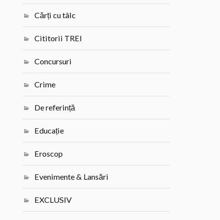
Cărți cu tâlc
Cititorii TREI
Concursuri
Crime
De referință
Educație
Eroscop
Evenimente & Lansări
EXCLUSIV