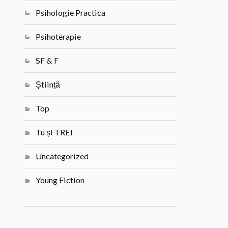
Psihologie Practica
Psihoterapie
SF & F
Știință
Top
Tu și TREI
Uncategorized
Young Fiction