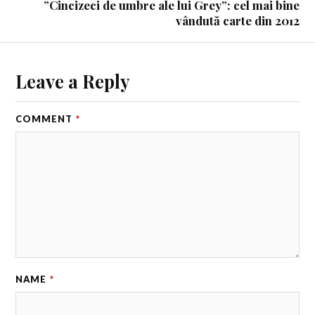
”Cincizeci de umbre ale lui Grey”: cel mai bine
vândută carte din 2012
Leave a Reply
COMMENT
*
NAME
*