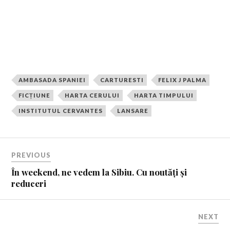
Palma in cadrul intim-cultural asigurat de Libraria
Carturesti Verona.
AMBASADA SPANIEI
CARTURESTI
FELIX J PALMA
FICȚIUNE
HARTA CERULUI
HARTA TIMPULUI
INSTITUTUL CERVANTES
LANSARE
PREVIOUS
În weekend, ne vedem la Sibiu. Cu noutăți și
reduceri
NEXT