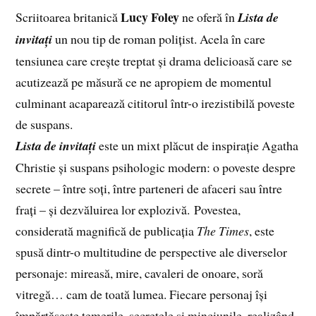
Lucy Foley
Scriitoarea britanică
ne oferă în
Lista de
invitați
un nou tip de roman polițist. Acela în care
tensiunea care crește treptat și drama delicioasă care se
acutizează pe măsură ce ne apropiem de momentul
culminant acaparează cititorul într-o irezistibilă poveste
de suspans.
Lista de invitați
este un mixt plăcut de inspirație Agatha
Christie și suspans psihologic modern: o poveste despre
secrete – între soți, între parteneri de afaceri sau între
frați – și dezvăluirea lor explozivă. Povestea,
considerată magnifică de publicația
The Times
, este
spusă dintr-o multitudine de perspective ale diverselor
personaje: mireasă, mire, cavaleri de onoare, soră
vitregă… cam de toată lumea. Fiecare personaj își
împărtășește temerile, secretele și minciunile, realizând