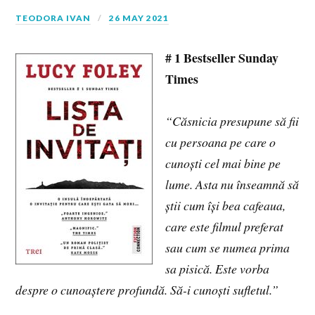
TEODORA IVAN
26 MAY 2021
# 1 Bestseller Sunday
Times
“Căsnicia presupune să fii
cu persoana pe care o
cunoști cel mai bine pe
lume. Asta nu înseamnă să
știi cum își bea cafeaua,
care este filmul preferat
sau cum se numea prima
sa pisică. Este vorba
despre o cunoaștere profundă. Să-i cunoști sufletul.”