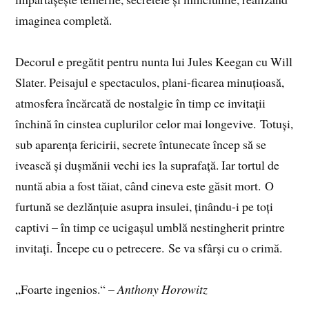
imaginea completă.
Decorul e pregătit pentru nunta lui Jules Keegan cu Will
Slater. Peisajul e spectaculos, plani-ficarea minuțioasă,
atmosfera încărcată de nostalgie în timp ce invitații
închină în cinstea cuplurilor celor mai longevive. Totuși,
sub aparența fericirii, secrete întunecate încep să se
ivească și dușmănii vechi ies la suprafață. Iar tortul de
nuntă abia a fost tăiat, când cineva este găsit mort. O
furtună se dezlănțuie asupra insulei, ținându-i pe toți
captivi – în timp ce ucigașul umblă nestingherit printre
invitați. Începe cu o petrecere. Se va sfârși cu o crimă.
„Foarte ingenios.“ –
Anthony Horowitz