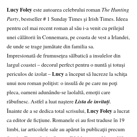
Lucy Foley
este autoarea celebrului roman
The Hunting
Party
, bestseller # 1 Sunday Times și Irish Times. Ideea
pentru cel mai recent roman al său i-a venit cu prilejul
unei călătorii în Connemara, pe coasta de vest a Irlandei,
de unde se trage jumătate din familia sa.
Impresionată de frumusețea sălbatică a insulelor din
largul coastei – decorul perfect pentru o nuntă și totuși
Lucy
periculos de izolat –
a început să lucreze la schița
unui nou roman polițist: o insulă de pe care nu poți
pleca, oameni adunându-se laolaltă, emoții care
răbufnesc. Astfel a luat naștere
Lista de invitați
.
Lucy Foley
Înainte de a se dedica total scrisului,
a lucrat
ca editor de ficțiune. Romanele ei au fost traduse în 19
limbi, iar articolele sale au apărut în publicații precum