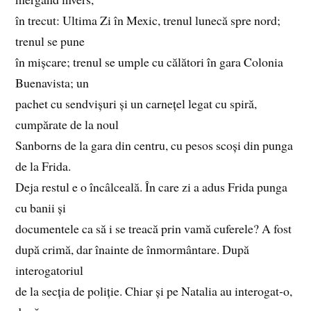
în trecut: Ultima Zi în Mexic, trenul lunecă spre nord;
trenul se pune
în mișcare; trenul se umple cu călători în gara Colonia
Buenavista; un
pachet cu sendvișuri și un carnețel legat cu spiră,
cumpărate de la noul
Sanborns de la gara din centru, cu pesos scoși din punga
de la Frida.
Deja restul e o încâlceală. În care zi a adus Frida punga
cu banii și
documentele ca să i se treacă prin vamă cuferele? A fost
după crimă, dar înainte de înmormântare. După
interogatoriul
de la secția de poliție. Chiar și pe Natalia au interogat‑o,