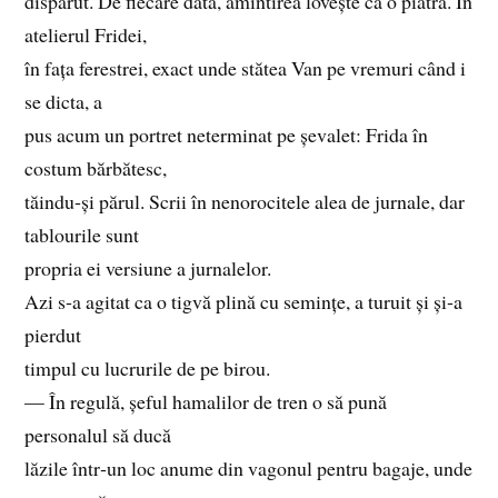
dispărut. De fiecare dată, amintirea lovește ca o piatră. În
atelierul Fridei,
în fața ferestrei, exact unde stătea Van pe vremuri când i
se dicta, a
pus acum un portret neterminat pe șevalet: Frida în
costum bărbătesc,
tăindu‑și părul. Scrii în nenorocitele alea de jurnale, dar
tablourile sunt
propria ei versiune a jurnalelor.
Azi s‑a agitat ca o tigvă plină cu semințe, a turuit și și‑a
pierdut
timpul cu lucrurile de pe birou.
— În regulă, șeful hamalilor de tren o să pună
personalul să ducă
lăzile într‑un loc anume din vagonul pentru bagaje, unde