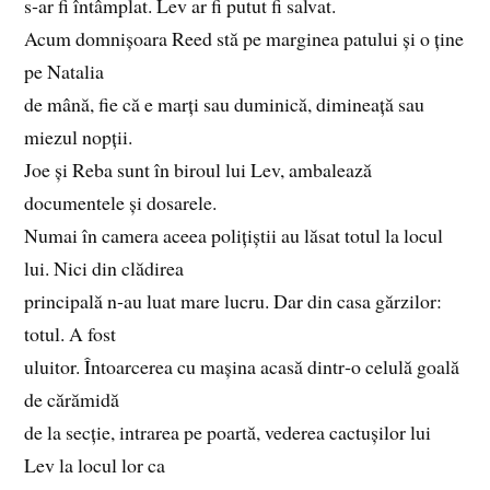
s‑ar fi întâmplat. Lev ar fi putut fi salvat.
Acum domnișoara Reed stă pe marginea patului și o ține
pe Natalia
de mână, fie că e marți sau duminică, dimineață sau
miezul nopții.
Joe și Reba sunt în biroul lui Lev, ambalează
documentele și dosarele.
Numai în camera aceea polițiștii au lăsat totul la locul
lui. Nici din clădirea
principală n‑au luat mare lucru. Dar din casa gărzilor:
totul. A fost
uluitor. Întoarcerea cu mașina acasă dintr‑o celulă goală
de cărămidă
de la secție, intrarea pe poartă, vederea cactușilor lui
Lev la locul lor ca