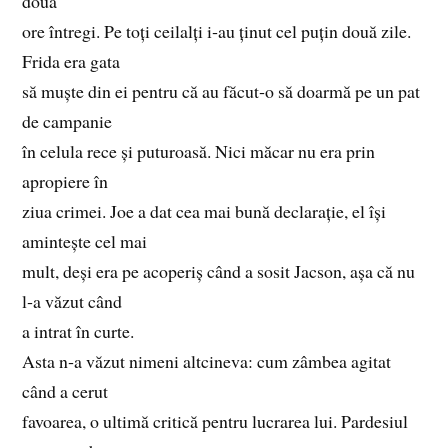
două
ore întregi. Pe toți ceilalți i‑au ținut cel puțin două zile.
Frida era gata
să muște din ei pentru că au făcut‑o să doarmă pe un pat
de campanie
în celula rece și puturoasă. Nici măcar nu era prin
apropiere în
ziua crimei. Joe a dat cea mai bună declarație, el își
amintește cel mai
mult, deși era pe acoperiș când a sosit Jacson, așa că nu
l‑a văzut când
a intrat în curte.
Asta n‑a văzut nimeni altcineva: cum zâmbea agitat
când a cerut
favoarea, o ultimă critică pentru lucrarea lui. Pardesiul