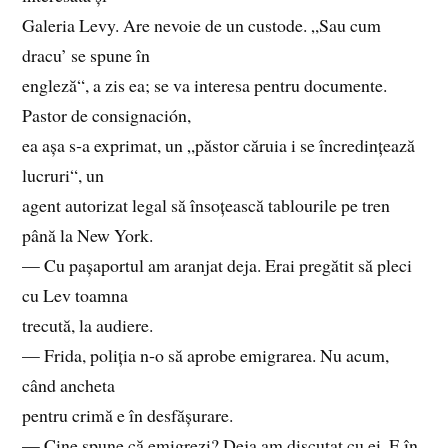
Galeria Levy. Are nevoie de un custode. „Sau cum
dracu’ se spune în
engleză“, a zis ea; se va interesa pentru documente.
Pastor de consignación,
ea așa s‑a exprimat, un „păstor căruia i se încredințează
lucruri“, un
agent autorizat legal să însoțească tablourile pe tren
până la New York.
— Cu pașaportul am aranjat deja. Erai pregătit să pleci
cu Lev toamna
trecută, la audiere.
— Frida, poliția n‑o să aprobe emigrarea. Nu acum,
când ancheta
pentru crimă e în desfășurare.
— Cine spune că emigrezi? Deja am discutat cu ei. E în