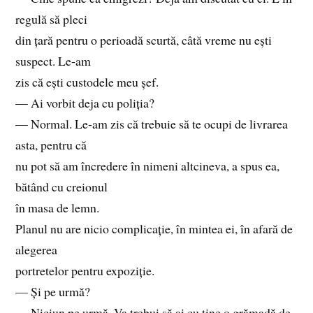
regulă să pleci
din țară pentru o perioadă scurtă, câtă vreme nu ești
suspect. Le‑am
zis că ești custodele meu șef.
— Ai vorbit deja cu poliția?
— Normal. Le‑am zis că trebuie să te ocupi de livrarea
asta, pentru că
nu pot să am încredere în nimeni altcineva, a spus ea,
bătând cu creionul
în masa de lemn.
Planul nu are nicio complicație, în mintea ei, în afară de
alegerea
portretelor pentru expoziție.
— Și pe urmă?
— Niciun pe urmă. Va trebui să ai cu tine o grămadă de