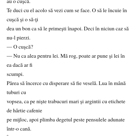
au o cușcă.
Te duci cu el acolo să vezi cum se face. O să le încuie în
cușcă și o să‑ți
dea un bon ca să le primești înapoi. Deci în niciun caz să
nu‑l pierzi.
— O cușcă?
— Nu ca alea pentru lei. Mă rog, poate ar pune și lei în
ea dacă ar fi
scumpi.
Părea să încerce cu disperare să fie veselă. Lua în mână
tuburi cu
vopsea, ca pe niște trabucuri mari și argintii cu etichete
de hârtie cafenie
pe mijloc, apoi plimba degetul peste pensulele adunate
într‑o cană.