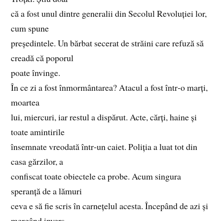
că a fost unul dintre generalii din Secolul Revoluției lor,
cum spune
președintele. Un bărbat secerat de străini care refuză să
creadă că poporul
poate învinge.
În ce zi a fost înmormântarea? Atacul a fost într‑o marți,
moartea
lui, miercuri, iar restul a dispărut. Acte, cărți, haine și
toate amintirile
însemnate vreodată într‑un caiet. Poliția a luat tot din
casa gărzilor, a
confiscat toate obiectele ca probe. Acum singura
speranță de a lămuri
ceva e să fie scris în carnețelul acesta. Începând de azi și
mergând invers,