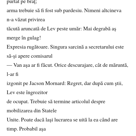
purtat pe braț;
arma trebuie să fi fost sub pardesiu. Nimeni altcineva
n‑a văzut privirea
tăcută aruncată de Lev peste umăr: Mai degrabă aș
merge în gulag!
Expresia rugătoare. Singura sarcină a secretarului este
să‑și apere comisarul
— Van așa ar fi făcut. Orice descurajare, cât de măruntă,
l‑ar fi
izgonit pe Jacson Mornard: Regret, dar după cum știi,
Lev este îngrozitor
de ocupat. Trebuie să termine articolul despre
mobilizarea din Statele
Unite. Poate dacă lași lucrarea se uită la ea când are
timp. Probabil așa