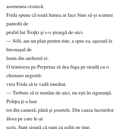
asemenea cronică.
Frida spune că toată lumea ar face bine să‑și scuture
pantofii de
praful lui Troțki și s‑o șteargă de‑aici.
— Sóli, am un plan pentru tine, a spus ea, așezată la
birouașul de
lemn din atelierul ei.
O trimisese pe Perpetua să dea fuga pe stradă cu o
chemare urgentă:
vrea Frida să te vadă imediat.
— Trebuie să te mutăm de‑aici, nu ești în siguranță.
Poliția ți‑a luat
tot din cameră, până și șosetele. Din cauza lucrurilor
ălora pe care le‑ai
scris. Sunt sigură că sunt cu ochii pe tine.