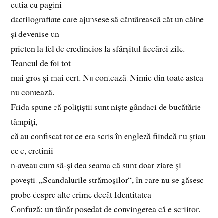
cutia cu pagini
dactilografiate care ajunsese să cântărească cât un câine
și devenise un
prieten la fel de credincios la sfârșitul fiecărei zile.
Teancul de foi tot
mai gros și mai cert. Nu contează. Nimic din toate astea
nu contează.
Frida spune că polițiștii sunt niște gândaci de bucătărie
tâmpiți,
că au confiscat tot ce era scris în engleză fiindcă nu știau
ce e, cretinii
n‑aveau cum să‑și dea seama că sunt doar ziare și
povești. „Scandalurile strămoșilor“, în care nu se găsesc
probe despre alte crime decât Identitatea
Confuză: un tânăr posedat de convingerea că e scriitor.