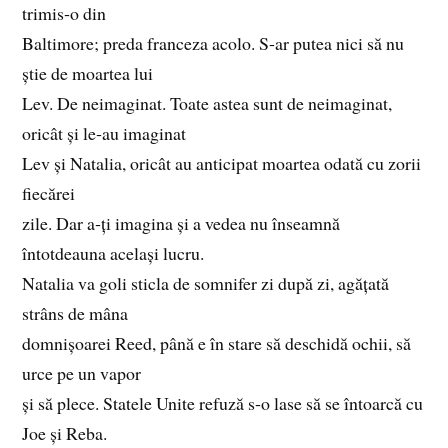
trimis‑o din
Baltimore; preda franceza acolo. S‑ar putea nici să nu
știe de moartea lui
Lev. De neimaginat. Toate astea sunt de neimaginat,
oricât și le‑au imaginat
Lev și Natalia, oricât au anticipat moartea odată cu zorii
fiecărei
zile. Dar a‑ți imagina și a vedea nu înseamnă
întotdeauna același lucru.
Natalia va goli sticla de somnifer zi după zi, agățată
strâns de mâna
domnișoarei Reed, până e în stare să deschidă ochii, să
urce pe un vapor
și să plece. Statele Unite refuză s‑o lase să se întoarcă cu
Joe și Reba.