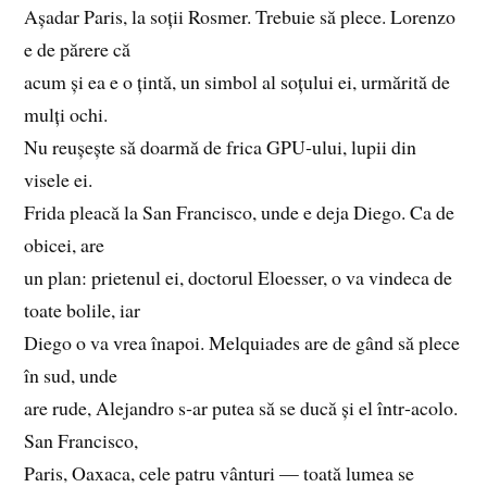
Așadar Paris, la soții Rosmer. Trebuie să plece. Lorenzo
e de părere că
acum și ea e o țintă, un simbol al soțului ei, urmărită de
mulți ochi.
Nu reușește să doarmă de frica GPU‑ului, lupii din
visele ei.
Frida pleacă la San Francisco, unde e deja Diego. Ca de
obicei, are
un plan: prietenul ei, doctorul Eloesser, o va vindeca de
toate bolile, iar
Diego o va vrea înapoi. Melquiades are de gând să plece
în sud, unde
are rude, Alejandro s‑ar putea să se ducă și el într‑acolo.
San Francisco,
Paris, Oaxaca, cele patru vânturi — toată lumea se