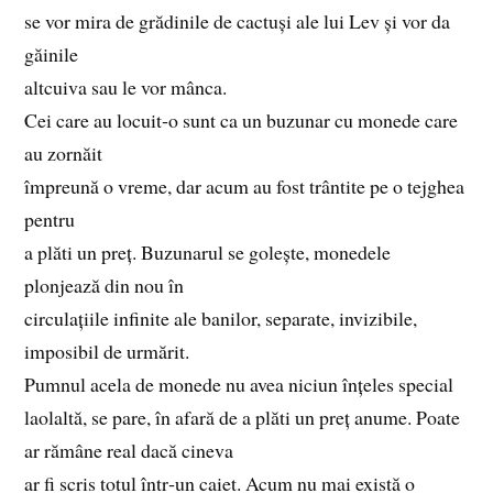
se vor mira de grădinile de cactuși ale lui Lev și vor da
găinile
altcuiva sau le vor mânca.
Cei care au locuit‑o sunt ca un buzunar cu monede care
au zornăit
împreună o vreme, dar acum au fost trântite pe o tejghea
pentru
a plăti un preț. Buzunarul se golește, monedele
plonjează din nou în
circulațiile infinite ale banilor, separate, invizibile,
imposibil de urmărit.
Pumnul acela de monede nu avea niciun înțeles special
laolaltă, se pare, în afară de a plăti un preț anume. Poate
ar rămâne real dacă cineva
ar fi scris totul într‑un caiet. Acum nu mai există o