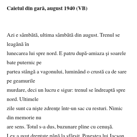
Caietul din gară, august 1940 (VB)
Azi e sâmbătă, ultima sâmbătă din august. Trenul se
leagănă în
lunecarea lui spre nord. E patru după‑amiaza și soarele
bate puternic pe
partea stângă a vagonului, luminând o crustă ca de sare
pe geamurile
murdare, deci un lucru e sigur: trenul se îndreaptă spre
nord. Ultimele
zile sunt ca niște zdrențe într‑un sac cu resturi. Nimic
din memorie nu
are sens. Totul s‑a dus, buzunare pline cu cenușă.
Lev a avut dreptate până la sfârșit. Povestea lui Jacson