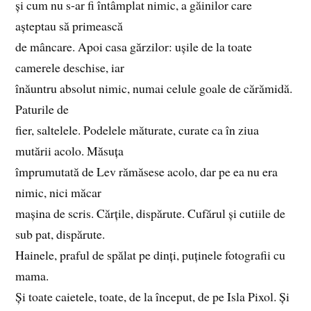
și cum nu s‑ar fi întâmplat nimic, a găinilor care
așteptau să primească
de mâncare. Apoi casa gărzilor: ușile de la toate
camerele deschise, iar
înăuntru absolut nimic, numai celule goale de cărămidă.
Paturile de
fier, saltelele. Podelele măturate, curate ca în ziua
mutării acolo. Măsuța
împrumutată de Lev rămăsese acolo, dar pe ea nu era
nimic, nici măcar
mașina de scris. Cărțile, dispărute. Cufărul și cutiile de
sub pat, dispărute.
Hainele, praful de spălat pe dinți, puținele fotografii cu
mama.
Și toate caietele, toate, de la început, de pe Isla Pixol. Și