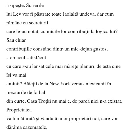
risipește. Scrierile
lui Lev vor fi păstrate toate laolaltă undeva, dar cum
rămâne cu secretarii
care le‑au notat, cu micile lor contribuții la logica lui?
Sau chiar
contribuțiile constând dintr‑un mic‑dejun gustos,
stomacul satisfăcut
cu care s‑au lansat cele mai mărețe planuri, de asta cine
își va mai
aminti? Băieții de la New York versus mexicanii în
meciurile de fotbal
din curte, Casa Troțki nu mai e, de parcă nici n‑a existat.
Proprietatea
va fi măturată și vândută unor proprietari noi, care vor
dărâma cazematele,