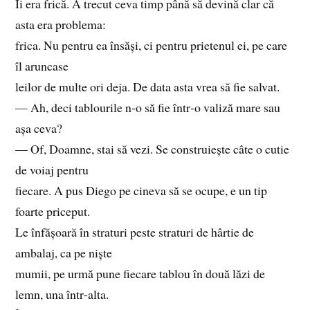
Îi era frică. A trecut ceva timp până să devină clar că
asta era problema:
frica. Nu pentru ea însăși, ci pentru prietenul ei, pe care
îl aruncase
leilor de multe ori deja. De data asta vrea să fie salvat.
— Ah, deci tablourile n‑o să fie într‑o valiză mare sau
așa ceva?
— Of, Doamne, stai să vezi. Se construiește câte o cutie
de voiaj pentru
fiecare. A pus Diego pe cineva să se ocupe, e un tip
foarte priceput.
Le înfășoară în straturi peste straturi de hârtie de
ambalaj, ca pe niște
mumii, pe urmă pune fiecare tablou în două lăzi de
lemn, una într‑alta.