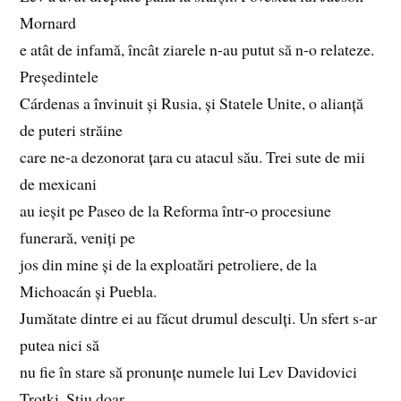
Mornard
e atât de infamă, încât ziarele n‑au putut să n‑o relateze.
Președintele
Cárdenas a învinuit și Rusia, și Statele Unite, o alianță
de puteri străine
care ne‑a dezonorat țara cu atacul său. Trei sute de mii
de mexicani
au ieșit pe Paseo de la Reforma într‑o procesiune
funerară, veniți pe
jos din mine și de la exploatări petroliere, de la
Michoacán și Puebla.
Jumătate dintre ei au făcut drumul desculți. Un sfert s‑ar
putea nici să
nu fie în stare să pronunțe numele lui Lev Davidovici
Troțki. Știu doar