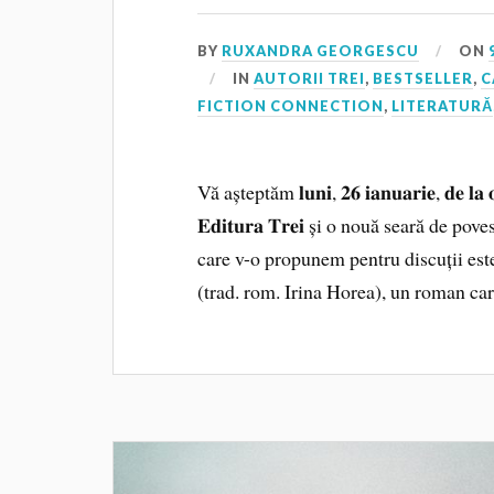
BY
RUXANDRA GEORGESCU
ON
IN
AUTORII TREI
,
BESTSELLER
,
C
FICTION CONNECTION
,
LITERATURĂ
Vă așteptăm 𝐥𝐮𝐧𝐢, 𝟐𝟔 𝐢𝐚𝐧𝐮𝐚𝐫𝐢𝐞, 𝐝𝐞 
𝐄𝐝𝐢𝐭𝐮𝐫𝐚 𝐓𝐫𝐞𝐢 și o nouă seară de 
care v-o propunem pentru discuții este 𝑩𝒊𝒃𝒍𝒊𝒂 
(trad. rom. Irina Horea), un roman c