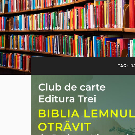
TAG:
B