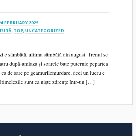
24 FEBRUARY 2025
ATURĂ
,
TOP
,
UNCATEGORIZED
i e sâmbătă, ultima sâmbătă din august. Trenul se
patru după‑amiaza și soarele bate puternic pepartea
 ca de sare pe geamurilemurdare, deci un lucru e
Ultimelezile sunt ca niște zdrențe într‑un […]