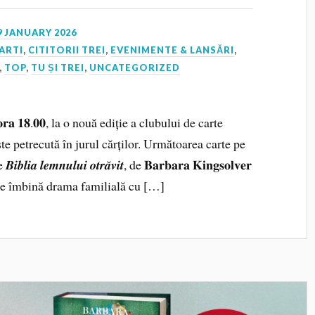
9 JANUARY 2026
ARTI
,
CITITORII TREI
,
EVENIMENTE & LANSĂRI
,
,
TOP
,
TU ȘI TREI
,
UNCATEGORIZED
𝐥𝐚 𝐨𝐫𝐚 𝟏𝟖.𝟎𝟎, la o nouă ediție a clubului de carte
poveste petrecută în jurul cărților. Următoarea carte pe
𝒆𝒎𝒏𝒖𝒍𝒖𝒊 𝒐𝒕𝒓𝒂̆𝒗𝒊𝒕, de 𝐁𝐚𝐫𝐛𝐚𝐫𝐚 𝐊𝐢𝐧𝐠𝐬𝐨𝐥𝐯𝐞𝐫
are îmbină drama familială cu […]