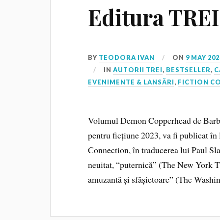
Editura TREI
BY
TEODORA IVAN
ON
9 MAY 202
IN
AUTORII TREI
,
BESTSELLER
,
C
EVENIMENTE & LANSĂRI
,
FICTION C
Volumul Demon Copperhead de Barbar
pentru ficțiune 2023, va fi publicat în
Connection, în traducerea lui Paul S
neuitat, “puternică” (The New York 
amuzantă și sfâșietoare” (The Washi