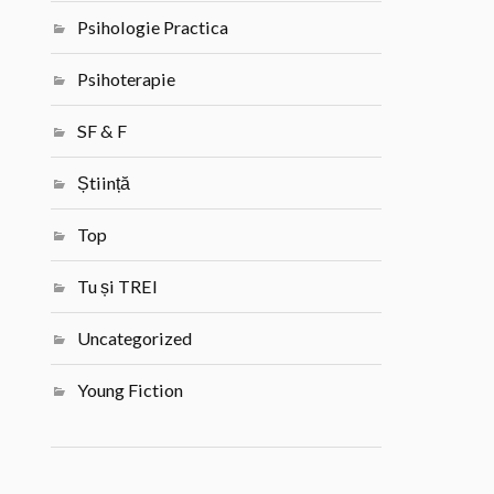
Psihologie Practica
Psihoterapie
SF & F
Știință
Top
Tu și TREI
Uncategorized
Young Fiction