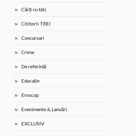
Cărți cu tâlc
Cititorii TREI
Concursuri
Crime
De referință
Educație
Eroscop
Evenimente & Lansări
EXCLUSIV