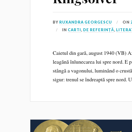
BY
RUXANDRA GEORGESCU
ON
IN
CARTI
,
DE REFERINȚĂ
,
LITER
Caietul din gară, august 1940 (VB) Az
leagănă înlunecarea lui spre nord. E 
stângă a vagonului, luminând o crustă
sigur: trenul se îndreaptă spre nord. 