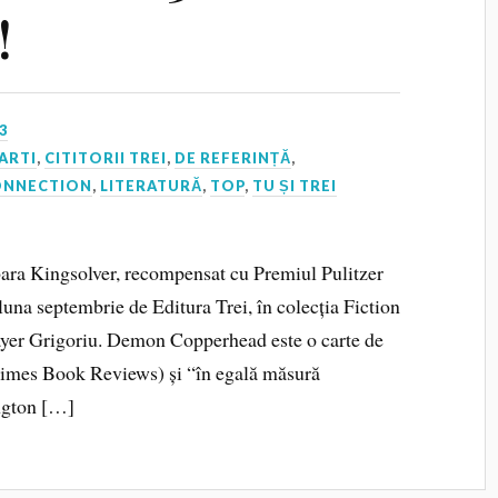
!
3
ARTI
,
CITITORII TREI
,
DE REFERINȚĂ
,
ONNECTION
,
LITERATURĂ
,
TOP
,
TU ȘI TREI
a Kingsolver, recompensat cu Premiul Pulitzer
 luna septembrie de Editura Trei, în colecția Fiction
layer Grigoriu. Demon Copperhead este o carte de
Times Book Reviews) și “în egală măsură
ngton […]