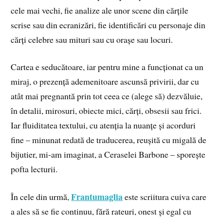
cele mai vechi, fie analize ale unor scene din cărțile
scrise sau din ecranizări, fie identificări cu personaje din
cărți celebre sau mituri sau cu orașe sau locuri.
Cartea e seducătoare, iar pentru mine a funcționat ca un
miraj, o prezență ademenitoare ascunsă privirii, dar cu
atât mai pregnantă prin tot ceea ce (alege să) dezvăluie,
în detalii, mirosuri, obiecte mici, cărți, obsesii sau frici.
Iar fluiditatea textului, cu atenția la nuanțe și acorduri
fine – minunat redată de traducerea, reușită cu migală de
bijutier, mi-am imaginat, a Ceraselei Barbone – sporește
pofta lecturii.
Frantumaglia
În cele din urmă,
este scriitura cuiva care
a ales să se fie continuu, fără rateuri, onest și egal cu