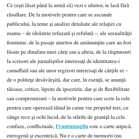
Ce (ești lăsat până la urmă să) vezi e uluitor, te lasă fără
răsuflare. De la motivele pentru care se ascunde
publicului, la teme și analize detaliate ale relației cu
mama – de idolatrie refuzată și refulată –, ale sexualității
feminine, de la pasaje aiuritor de amănunțite care au fost
lăsate pe dinafara unei cărți sau a alteia, de la răspunsuri
la scrisori ale jurnaliștilor interesați de identitatea-i
camuflată sau ale unor regizori interesați de cărțile ei –
de o politețe desăvârșită, dar care, în esență, se anunță
tăioase, critice, lipsite de ipocrizie, dar și de flexibilitate
sau compromisuri – la motivele pentru care scrie la cele
pentru care operează tăind în carne vie propriul text, cu
sânge rece și ochi lucid, de la stările de graniță la cele
Frantumaglia
confuze, conflictuale,
este o carte atipică,
eterogenă și excentrică. Nu e o carte de memorii (nu