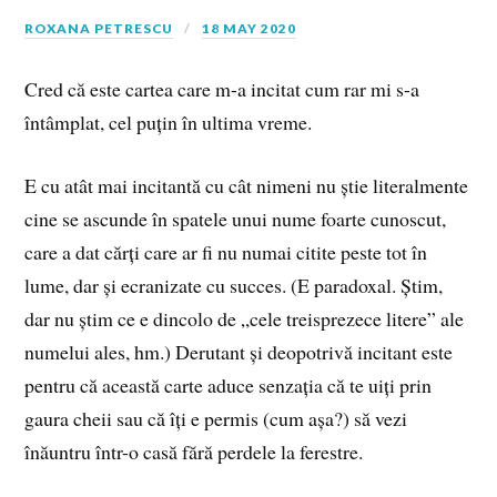
ROXANA PETRESCU
18 MAY 2020
Cred că este cartea care m-a incitat cum rar mi s-a
întâmplat, cel puțin în ultima vreme.
E cu atât mai incitantă cu cât nimeni nu știe literalmente
cine se ascunde în spatele unui nume foarte cunoscut,
care a dat cărți care ar fi nu numai citite peste tot în
lume, dar și ecranizate cu succes. (E paradoxal. Știm,
dar nu știm ce e dincolo de „cele treisprezece litere” ale
numelui ales, hm.) Derutant și deopotrivă incitant este
pentru că această carte aduce senzația că te uiți prin
gaura cheii sau că îți e permis (cum așa?) să vezi
înăuntru într-o casă fără perdele la ferestre.