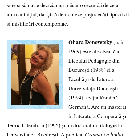
sine și să nu se dezică nici măcar o secundă de ce a
afirmat inițial, dar și să demonteze prejudecăți, ipocrizii
și mistificări contemporane.
Ohara Donovetsky
(n. în
1969) este absolventă a
Liceului Pedagogic din
București (1988) și a
Facultății de Litere a
Universității București
(1994), secția Română –
Germană. Are un masterat
în Literatură Comparată și
Teoria Literaturii (1995) și un doctorat în filologie la
Universitatea București. A publicat
Gramatica limbii