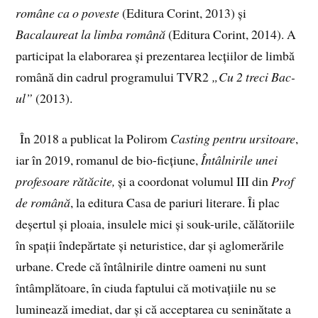
române ca o poveste
(Editura Corint, 2013) și
Bacalaureat la limba română
(Editura Corint, 2014). A
participat la elaborarea și prezentarea lecțiilor de limbă
română din cadrul programului TVR2
„Cu 2 treci Bac-
ul”
(2013).
În 2018 a publicat la Polirom
Casting pentru ursitoare
,
iar în 2019, romanul de bio-ficțiune,
Întâlnirile unei
profesoare rătăcite,
și a coordonat volumul III din
Prof
de română
, la editura Casa de pariuri literare. Îi plac
deșertul și ploaia, insulele mici și souk-urile, călătoriile
în spații îndepărtate și neturistice, dar și aglomerările
urbane. Crede că întâlnirile dintre oameni nu sunt
întâmplătoare, în ciuda faptului că motivațiile nu se
luminează imediat, dar și că acceptarea cu seninătate a