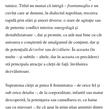
tainice. Titlul nu numai că intrigă –
frantumaglia
e un
cuvînt care ar denumi, în dialectul napolitan, trecerea
rapidă prin stări și umori diverse, o stare de agitație sau
de puternic conflict interior, energofagă și
destabilizatoare -, dar și promite, ca atât mai bine cu cât
autoarea e conștientă de amalgamul de conținut, dar și
de potențială
dezvelire
sau
dezvăluire
. În aceasta (în
multe – și subtile – altele, dar în aceasta cu precădere)
stă principala atracție a cărții de față: învăluirea
dezvăluitoare.
Supratema cărții ar putea fi feminitatea – de orice fel și
sub orice detaliu –, de la corporalitate, infantil sau matur
descoperită, la potențarea sau camuflarea ei, cu haine
sau cu mirosuri -, fie că apar în prim-plan amintiri dintre