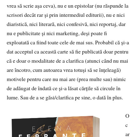
vrea să scrie așa ceva), nu e un epistolar (nu răspunde la
scrisori decât rar și prin intermediul editurii), nu e nici
diaristică, nici literară, nici confesivă, nici reportaj, dar
nu e publicitate și nici marketing, deși poate fi
exploatată ca fiind toate cele de mai sus. Probabil că și-a
dat acceptul ca această carte să fie publicată doar pentru
că e doar o modalitate de a clarifica (atunci când nu mai
are încotro, cum autoarea vrea totuși să se înțeleagă)
motivele pentru care nu mai are (prea multe sau) nimic
de adăugat de îndată ce și-a lăsat cărțile să circule în
lume. Sau de a se găsi/clarifica pe sine, o dată în plus.
O
c
ar