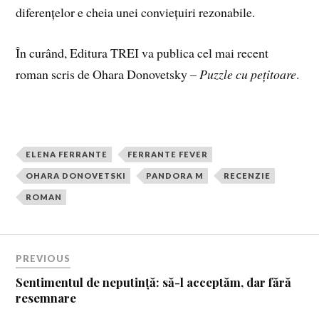
diferențelor e cheia unei conviețuiri rezonabile.
În curând, Editura TREI va publica cel mai recent
roman scris de Ohara Donovetsky –
Puzzle cu pețitoare
.
ELENA FERRANTE
FERRANTE FEVER
OHARA DONOVETSKI
PANDORA M
RECENZIE
ROMAN
PREVIOUS
Sentimentul de neputință: să-l acceptăm, dar fără
resemnare