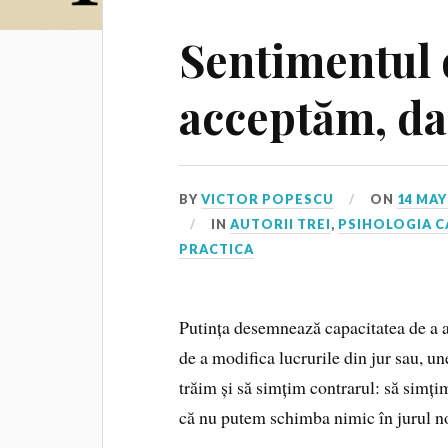
Sentimentul 
acceptăm, da
BY
VICTOR POPESCU
ON
14 MAY
IN
AUTORII TREI
,
PSIHOLOGIA C
PRACTICA
Putința desemnează capacitatea de a ac
de a modifica lucrurile din jur sau, une
trăim și să simțim contrarul: să simți
că nu putem schimba nimic în jurul no