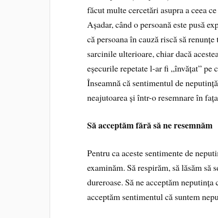
făcut multe cercetări asupra a ceea c
Așadar, când o persoană este pusă expe
că persoana în cauză riscă să renunțe t
sarcinile ulterioare, chiar dacă acest
eșecurile repetate l-ar fi „învățat” pe
Înseamnă că sentimentul de neputință
neajutoarea și într-o resemnare în fața 
Să acceptăm fără să ne resemnăm
Pentru ca aceste sentimente de neputinț
examinăm. Să respirăm, să lăsăm să se
dureroase. Să ne acceptăm neputința cu
acceptăm sentimentul că suntem nep