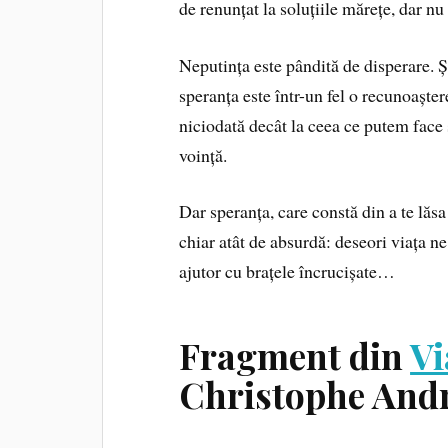
de renunțat la soluțiile mărețe, dar nu 
Neputința este pândită de disperare. Și
speranța este într-un fel o recunoaște
niciodată decât la ceea ce putem face 
voință.
Dar speranța, care constă din a te lăsa
chiar atât de absurdă: deseori viața ne
ajutor cu brațele încrucișate…
Fragment din
Vi
Christophe And