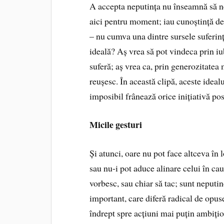
A accepta neputința nu înseamnă să n
aici pentru moment; iau cunoștință de p
– nu cumva una dintre sursele suferinț
ideală? Aș vrea să pot vindeca prin iu
suferă; aș vrea ca, prin generozitatea 
reușesc. În această clipă, aceste idea
imposibil frânează orice inițiativă pos
Micile gesturi
Și atunci, oare nu pot face altceva în 
sau nu-i pot aduce alinare celui în cauz
vorbesc, sau chiar să tac; sunt neputin
important, care diferă radical de opus
îndrept spre acțiuni mai puțin ambițio