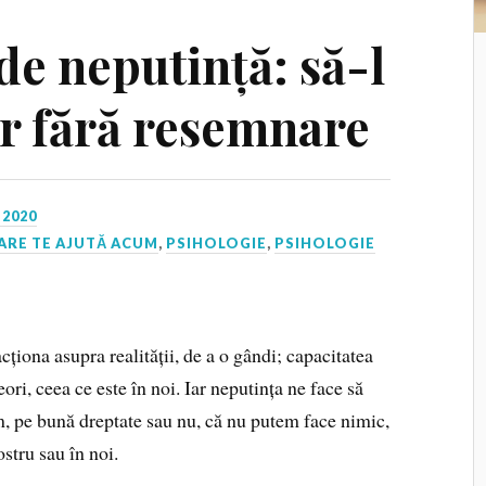
de neputință: să-l
r fără resemnare
 2020
ARE TE AJUTĂ ACUM
,
PSIHOLOGIE
,
PSIHOLOGIE
ționa asupra realității, de a o gândi; capacitatea
ori, ceea ce este în noi. Iar neputința ne face să
m, pe bună dreptate sau nu, că nu putem face nimic,
stru sau în noi.