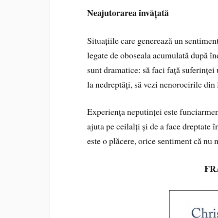
Neajutorarea învățată
Situațiile care generează un sentimen
legate de oboseala acumulată după înde
sunt dramatice: să faci față suferinței 
la nedreptăți, să vezi nenorocirile di
Experiența neputinței este funciarmen
ajuta pe ceilalți și de a face dreptate 
este o plăcere, orice sentiment că nu 
FR