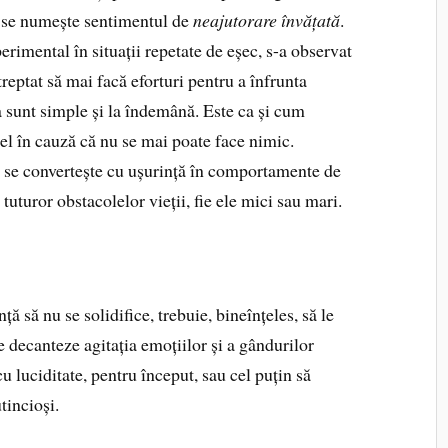
e se numește sentimentul de
neajutorare învățată
.
rimental în situații repetate de eșec, s-a observat
reptat să mai facă eforturi pentru a înfrunta
ea sunt simple și la îndemână. Este ca și cum
 cel în cauză că nu se mai poate face nimic.
 se convertește cu ușurință în comportamente de
tuturor obstacolelor vieții, fie ele mici sau mari.
ă să nu se solidifice, trebuie, bineînțeles, să le
 decanteze agitația emoțiilor și a gândurilor
 luciditate, pentru început, sau cel puțin să
utincioși.