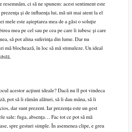
e resemnăm, ci să ne spunem: acest sentiment este
rezența și de influența lui, mă uit mai atent la el
ei mele este așteptarea mea de a găsi o soluție
birea mea pe cel sau pe cea pe care îi iubesc și care
mea, să pot alina suferința din lume. Dar nu
luri mă blochează, în loc să mă stimuleze. Un ideal
ibilă.
locul acestor acțiuni ideale? Dacă nu îl pot vindeca
ă, pot să îi rămân alături, să îi dau mâna, să îi
cios, dar sunt prezent. Iar prezența este un gest
ele sale: fuga, absența… Fac tot ce pot să mă
ase, spre gesturi simple. În asemenea clipe, e greu