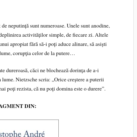
t de neputință sunt numeroase. Unele sunt anodine,
plinirea activităților simple, de fiecare zi. Altele
unui apropiat fără să-i poți aduce alinare, să asiști
n lume, corupția celor de la putere…
te dureroasă, căci ne blochează dorința de a-i
în lume. Nietzsche scria: „Orice creștere a puterii
mai poți rezista, că nu poți domina este o durere”.
AGMENT DIN: