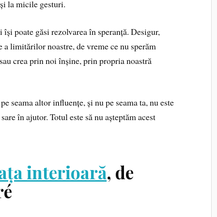
și la micile gesturi.
 își poate găsi rezolvarea în speranță. Desigur,
re a limitărilor noastre, de vreme ce nu sperăm
sau crea prin noi înșine, prin propria noastră
 pe seama altor influențe, și nu pe seama ta, nu este
 sare în ajutor. Totul este să nu așteptăm acest
ața interioară
, de
ré