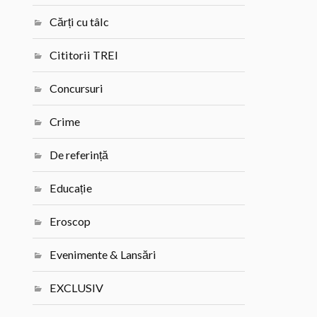
Cărți cu tâlc
Cititorii TREI
Concursuri
Crime
De referință
Educație
Eroscop
Evenimente & Lansări
EXCLUSIV