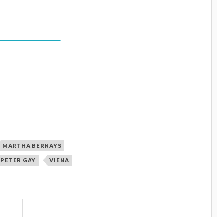
în ”Ziarul de duminică”, suplimentul cultural
arului Financiar
.
MARTHA BERNAYS
PETER GAY
VIENA