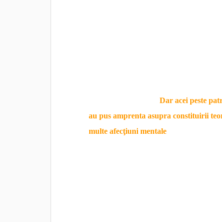
Frustrările logodnei prelungite
El a curtat-o pe Martha Bernays în manierele
îmbrăţişările erau tot ceea ce cuplurile îşi 
intactă. Este posibil ca şi Freud să fi fost a
împotriva acestui fapt.
Dar acei peste patr
au pus amprenta asupra constituirii teor
multe afecţiuni mentale
; atunci când, în 
viaţa modernă, el scria în parte despre si
douăzeci şi şase de ani, îşi revărsa toate pu
aceeaşi măsură ca şi dragostea, asupra unui
Corespondenţa cu Martha Bernays ni-l arată 
romantic. Îşi dovedea ataşamentul şi încre­d