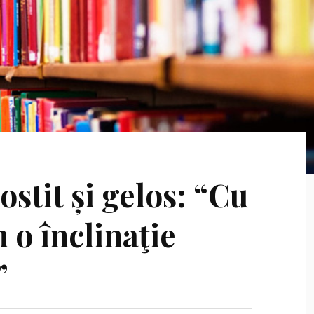
stit și gelos: “Cu
 o înclinaţie
”