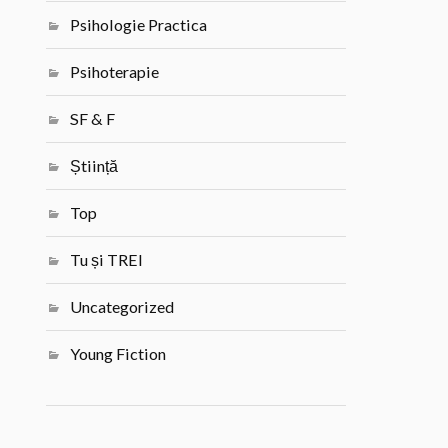
Psihologie Practica
Psihoterapie
SF & F
Știință
Top
Tu și TREI
Uncategorized
Young Fiction