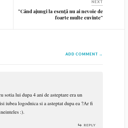
NEXT
”Când ajungi la esență nu ai nevoie de
foarte multe cuvinte”
ADD COMMENT →
u sotia lui dupa 4 ani de asteptare era un
 isi iubea logodnica si a asteptat dupa ea ?Ar fi
ineinteles :).
REPLY