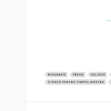
Citiți continuarea fragmentului 
al
Zi
BIOGRAFIE
FREUD
GELOZIE
O VIAȚĂ PENTRU TIMPUL NOSTRU