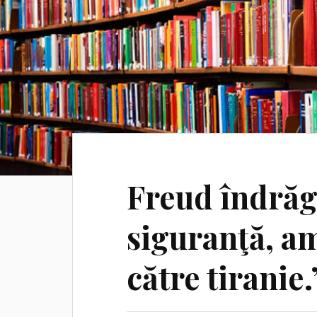
Freud îndrăgo
siguranţă, am
către tiranie.