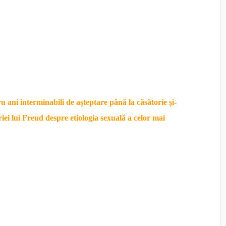
 aprobate de clasa şi de cultura sa; sărutările şi
permiteau. Pe durata logodnei lor, virginitatea ei a rămas
bstinent în tot acest timp; nu există nicio do­va­dă fermă
u ani interminabili de aşteptare până la căsătorie şi-
iei lui Freud despre etiologia sexuală a celor mai
1890, teoretiza asupra vicisitudinilor erotice care însoţesc
ne însuşi. Era extrem de nerăbdător. Având acum aproape
ternicele şi sever refulatele emoţii, furia în aproape
 singur obiect.
pe Freud într-un rol ne­obişnuit, acela de îndrăgostit
e­rea arătându-se impulsiv, exigent, exaltat, deprimat,