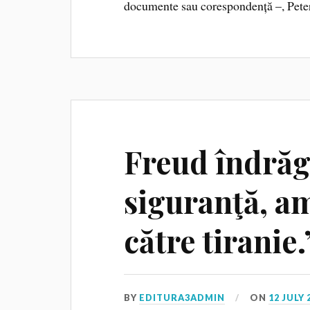
documente sau corespondență –, Peter 
Freud îndrăgo
siguranţă, am
către tiranie.
BY
EDITURA3ADMIN
ON
12 JULY 