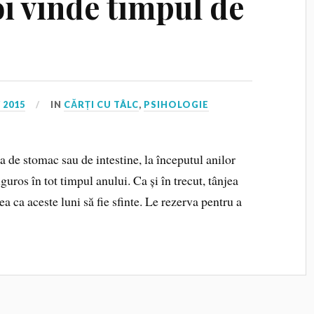
oi vinde timpul de
 2015
IN
CĂRȚI CU TÂLC
,
PSIHOLOGIE
 de stomac sau de intestine, la începutul anilor
uros în tot timpul anului. Ca și în trecut, tânjea
ea ca aceste luni să fie sfinte. Le rezerva pentru a