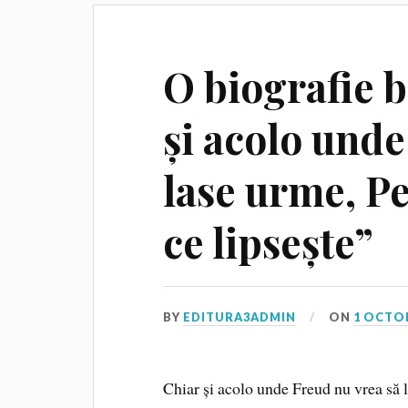
O biografie b
și acolo unde
lase urme, Pe
ce lipsește”
BY
EDITURA3ADMIN
ON
1 OCTO
Chiar și acolo unde Freud nu vrea să l