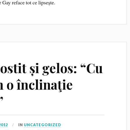
Gay reface tot ce lipsește.
stit și gelos: “Cu
 o înclinaţie
”
2012
IN
UNCATEGORIZED