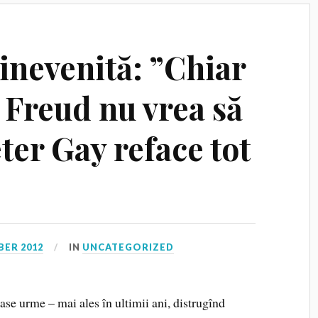
inevenită: ”Chiar
 Freud nu vrea să
ter Gay reface tot
BER 2012
IN
UNCATEGORIZED
ase urme – mai ales în ultimii ani, distrugînd