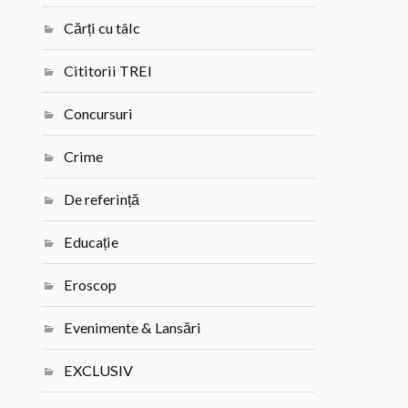
Cărți cu tâlc
Cititorii TREI
Concursuri
Crime
De referință
Educație
Eroscop
Evenimente & Lansări
EXCLUSIV