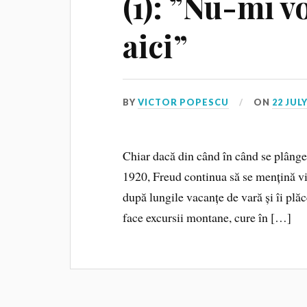
(1): ”Nu-mi v
aici”
BY
VICTOR POPESCU
ON
22 JULY
Chiar dacă din când în când se plângea
1920, Freud continua să se mențină vig
după lungile vacanțe de vară și îi plăc
face excursii montane, cure în […]