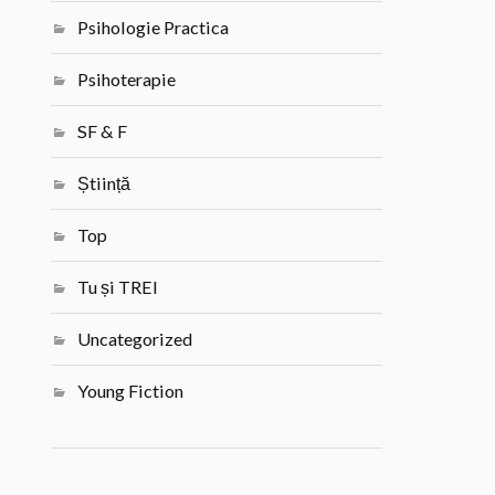
Psihologie Practica
Psihoterapie
SF & F
Știință
Top
Tu și TREI
Uncategorized
Young Fiction